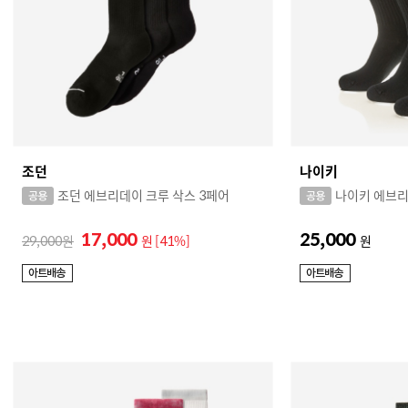
조던
나이키
조던 에브리데이 크루 삭스 3페어
나이키 에브리
17,000
25,000
29,000
원
[41%]
원