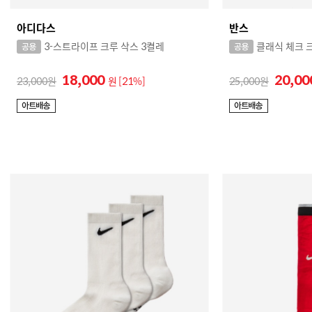
아디다스
반스
3-스트라이프 크루 삭스 3켤레
클래식 체크 
18,000
20,0
23,000
원
[21%]
25,000