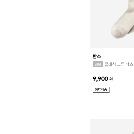
반스
클래식 크루 삭스
9,900
원