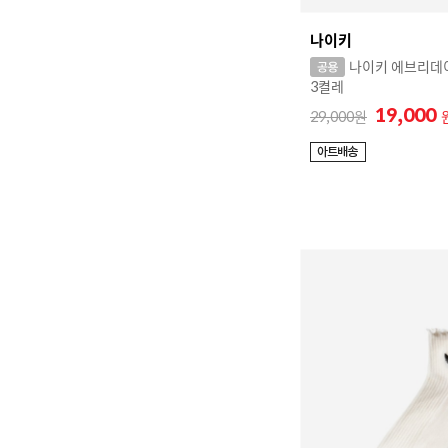
나이키
나이키 에브리데이
3켤레
19,000
29,000