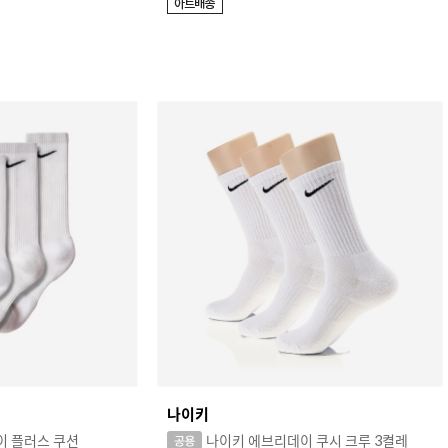
나이키
이 플러스 쿠션
나이키 에브리데이 쿠시 크루 3켤레