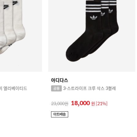
아디다스
이 엘리베이티드
3-스트라이프 크루 삭스 3켤레
18,000
23,000
원
[21%]