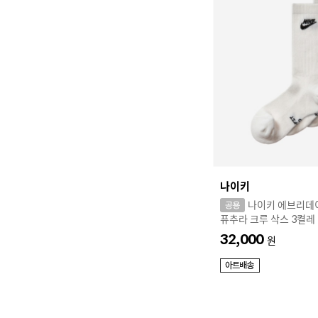
나이키
나이키 에브리데
퓨추라 크루 삭스 3켤레
32,000
원