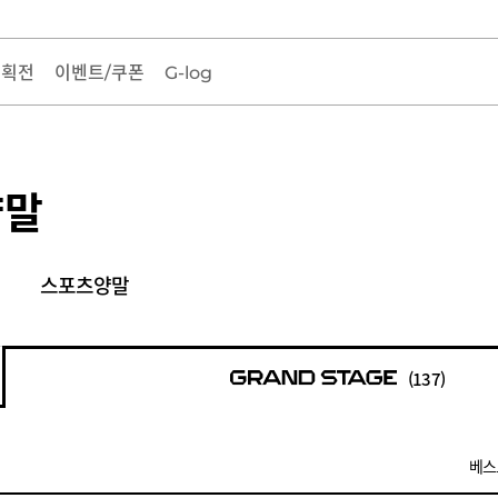
기획전
이벤트/쿠폰
G-log
양말
스포츠양말
(137)
베스