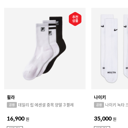
휠라
나이키
데일리 립 에센셜 중목 양말 3 켤레
나이키 녹타 크
16,900
35,000
원
원