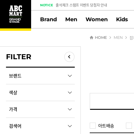
출석체크 스탬프 이벤트 당첨자 안내
NOTICE
여행자 전용 스탬프 이벤트
Brand
Men
Women
Kids
도전! 출석체크 스탬프 이벤트
멤버십 스탬프 활동 만족도 조사 당첨자 안내
잡
HOME
MEN
FILTER
필터 닫기
브랜드
검색
색상
A
가격
ADIDAS
ASICS
아트배송
검색어
원
7,000
~
95,000