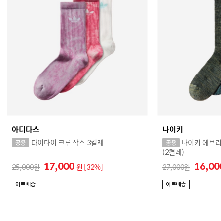
아디다스
나이키
타이다이 크루 삭스 3켤레
나이키 에브리
(2켤레)
17,000
16,0
25,000
원
[32%]
27,000