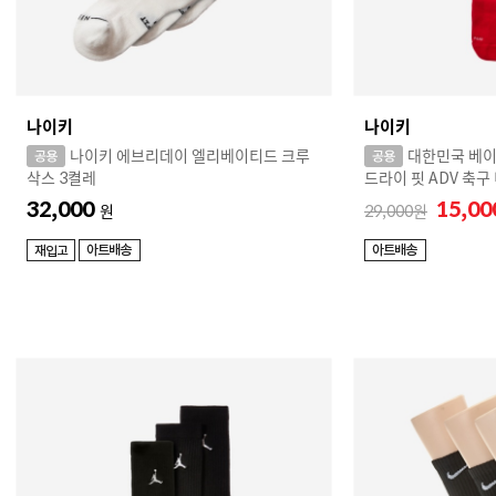
나이키
나이키
나이키 에브리데이 엘리베이티드 크루
대한민국 베이
삭스 3켤레
드라이 핏 ADV 축구
32,000
15,0
원
29,000