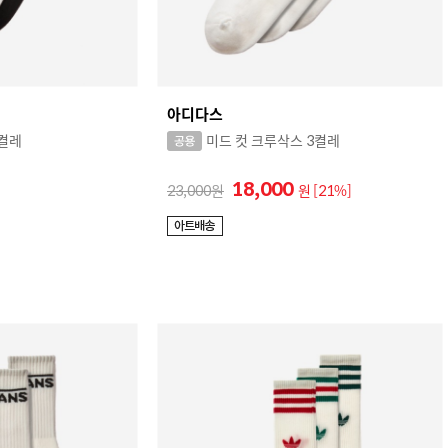
아디다스
2켤레
미드 컷 크루삭스 3켤레
18,000
23,000
원
[21%]