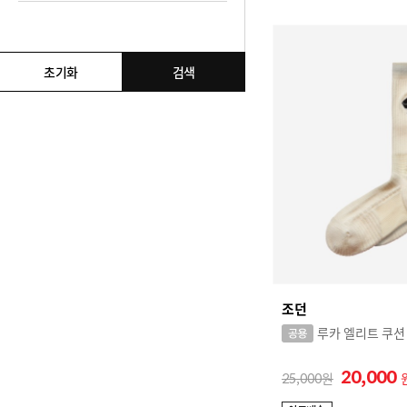
C
검색어 추가
CEP
함께 검색할 검색어를 추가해주세요.
F
초기화
검색
FILA
J
JORDAN
M
MIZUNO
N
NEW BALANCE
조던
NIKE
루카 엘리트 쿠션
O
20,000
25,000
OAKLEY