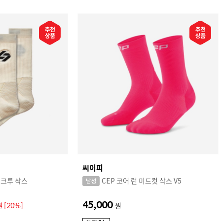
씨이피
 크루 삭스
CEP 코어 런 미드컷 삭스 V5
45,000
원
[20%]
원