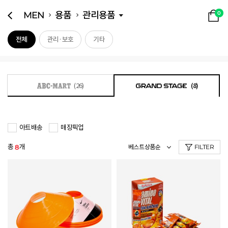
MEN
용품
관리용품
0
전체
관리·보호
기타
(26)
(8)
아트배송
매장픽업
총
개
8
FILTER