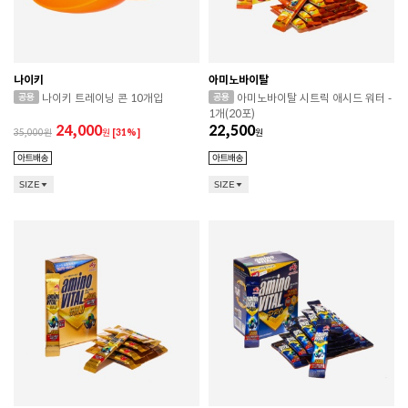
나이키
아미노바이탈
나이키 트레이닝 콘 10개입
아미노바이탈 시트릭 애시드 워터 -
1개(20포)
24,000
22,500
35,000
원
[31%]
원
SIZE
SIZE