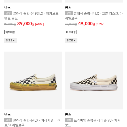
반스
반스
클래식 슬립-온 98 LX - 체커보드
클래식 슬립-온 LX - 코랄 러스크/마
번트 골드
쉬멜로우
39,000
49,000
99,000
원
[60%]
99,000
원
[50%]
SIZE
SIZE
반스
반스
클래식 슬립-온 LX - 파리지앵 나이
프리미엄 슬립온 리이슈 98 - 체커
트/마쉬멜로우
보드