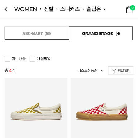
WOMEN
신발
스니커즈
슬립온
0
(89)
(4)
아트배송
매장픽업
총
개
4
FILTER