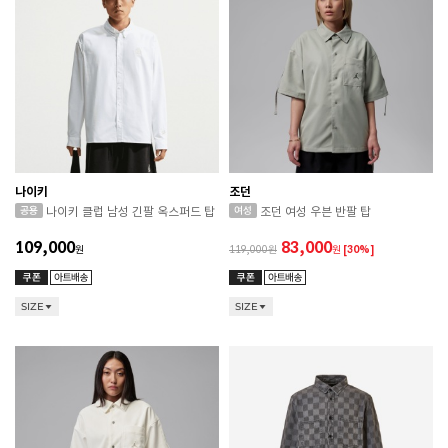
나이키
조던
나이키 클럽 남성 긴팔 옥스퍼드 탑
조던 여성 우븐 반팔 탑
109,000
83,000
원
119,000
원
[30%]
SIZE
SIZE