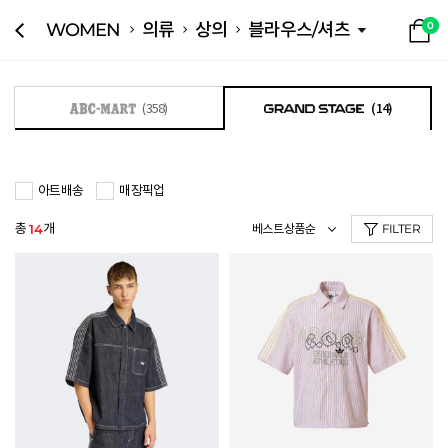
WOMEN
의류
상의
블라우스/셔츠
0
(358)
(14)
아트배송
매장픽업
총
개
14
FILTER