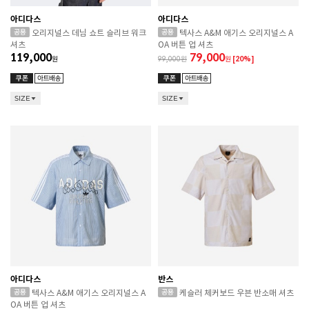
아디다스
아디다스
오리지널스 데님 쇼트 슬리브 워크
텍사스 A&M 애기스 오리지널스 A
셔츠
OA 버튼 업 셔츠
119,000
79,000
원
99,000
원
[20%]
SIZE
SIZE
아디다스
반스
텍사스 A&M 애기스 오리지널스 A
케슬러 체커보드 우븐 반소매 셔츠
OA 버튼 업 셔츠