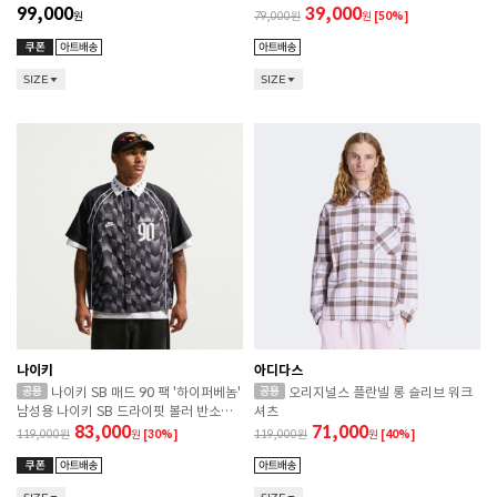
99,000
39,000
원
79,000
원
[50%]
SIZE
SIZE
나이키
아디다스
나이키 SB 매드 90 팩 '하이퍼베놈'
오리지널스 플란넬 롱 슬리브 워크
남성용 나이키 SB 드라이핏 볼러 반소매
셔츠
셔츠
83,000
71,000
119,000
원
[30%]
119,000
원
[40%]