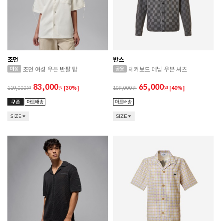
조던
반스
조던 여성 우븐 반팔 탑
체커보드 데님 우븐 셔츠
83,000
65,000
119,000
원
[30%]
109,000
원
[40%]
SIZE
SIZE