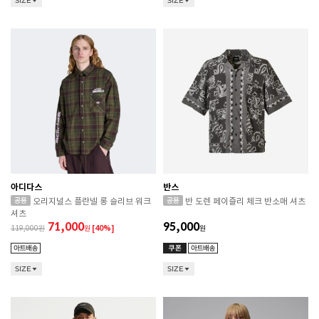
SIZE
SIZE
아디다스
반스
오리지널스 플란넬 롱 슬리브 워크
반 도렌 페이즐리 체크 반소매 셔츠
셔츠
71,000
95,000
119,000
원
[40%]
원
SIZE
SIZE