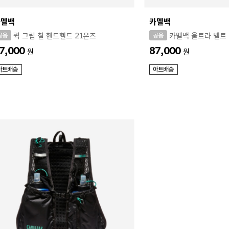
카멜백
카멜백
퀵 그립 칠 핸드헬드 21온즈
카멜백 울트라 벨트
7,000
87,000
원
원