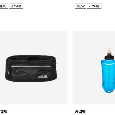
카멜백
카멜백