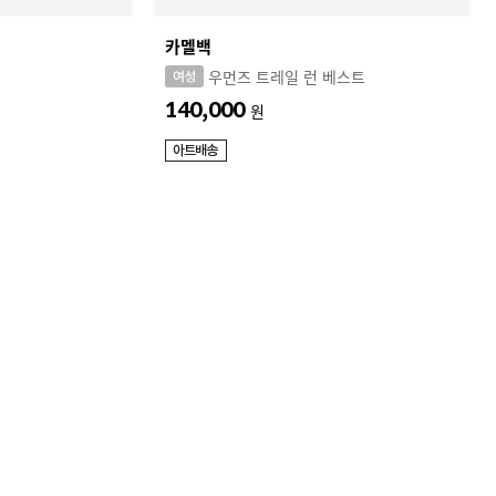
카멜백
우먼즈 트레일 런 베스트
140,000
원