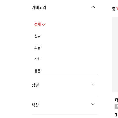
카테고리
총
전체
신발
전체
의류
스니커즈
전체
잡화
스포츠
상의
전체
용품
구두
아우터
가방
샌들
전체
하의
성별
모자
캐주얼
신발용품
스포츠
양말
부츠
관리용품
MEN
WOMEN
원피스
악세서리
색상
생활용품
기타
KIDS
주얼리
1
스포츠