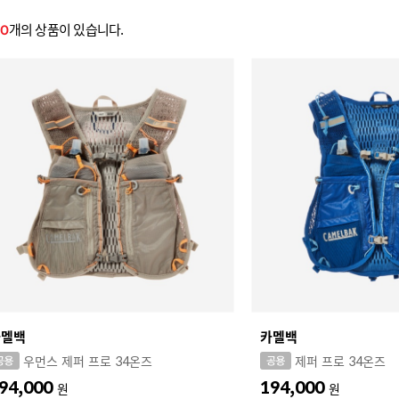
개의 상품이 있습니다.
10
카멜백
카멜백
우먼스 제퍼 프로 34온즈
제퍼 프로 34온즈
94,000
194,000
원
원