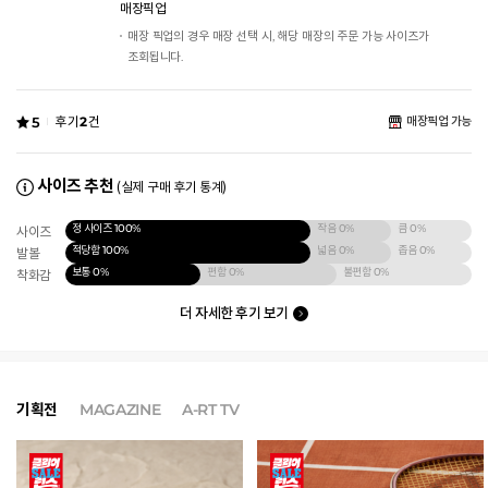
매장픽업
매장 픽업의 경우 매장 선택 시, 해당 매장의 주문 가능 사이즈가
조회됩니다.
5
후기
2
건
매장픽업 가능
사이즈 추천
(실제 구매 후기 통계)
정 사이즈
100%
작음
0%
큼
0%
사이즈
적당함
100%
넓음
0%
좁음
0%
발볼
보통
0%
편함
0%
불편함
0%
착화감
더 자세한 후기 보기
기획전
MAGAZINE
A-RT TV