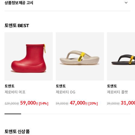
상품정보제공 고시
전자상거래 등에서의 상품정보제공 고시에 따라 작성되었습니다.
토앤토 BEST
소재
TPE
색상
TAN
치수
220 / 230 / 240 / 250 / 260 / 270 / 280 / 290
굽높이
뒷굽:4cm
제조자
TAW&TOE
토앤토
토앤토
토앤토
제조국
중국
제로비티 머프
제로비티 OG
제로비티 플랫
A/S 책임자와 전화번호
ABC마트 A/S 담당자 : 080-701-7770
59,000
47,000
31,00
129,000
원
[54%]
59,000
원
[20%]
39,000
상품별 입고시기에 따라 상이하여, 배송 받으신 제품의
제조년월
라벨 참고 바랍니다.
관련 법 및 소비자 분쟁 해결 기준에 따름 (품질보증기간
토앤토 신상품
품질보증기준