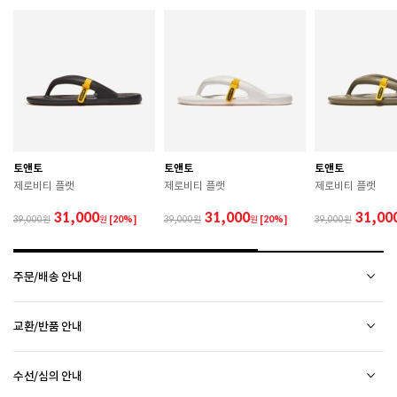
: 구입일로부터 6개월 이내)
 [공통] 

 제품의 소재 및 구조에 따라 취급 방법이 달라질 수 있
으므로 반드시 제품에 부착된 케어라벨을 확인 후 사용
하시기 바랍니다. 

 젖은 노면이나 미끄러운 장소에서는 미끄러질 수 있으
므로 착용 시 주의하시기 바랍니다. 

 장시간 착용 후에는 통풍이 잘 되는 곳에서 건조하여 보
관하시기 바랍니다. 

 직사광선이나 고온 다습한 장소를 피해 보관하시기 바
토앤토
토앤토
토앤토
랍니다. 

제로비티 플랫
제로비티 플랫
제로비티 플랫
 제품에 부착된 장식이나 부자재는 강한 충격에 의해 파
손될 수 있으니 주의하시기 바랍니다. 

31,000
31,000
31,00
39,000
원
[20%]
39,000
원
[20%]
39,000
 작은 부품이 탈락 될 경우 삼킬 위험이 있으므로 주의하
시기 바랍니다. 

 제품의 수명 연장을 위해 용도에 맞게 착용하시기 바랍
주문/배송 안내
니다. 

 에어솔 제품은 구조상 수리가 불가능하며 외부 충격으
로 에어가 손상된 경우 보상이 어렵습니다. 

배송 안내
교환/반품 안내
배송비
 [가죽] 

2만원 미만 구매 시
2,500원
 천연가죽 및 패브릭 소재는 물기와 마찰에 의해 이염 또
상품하자 이외 사이즈, 색상교환 등 단순 변심에 의한 교환/반품 택배비 고객부담으로 왕복택배비가
2만원 이상 구매 시
전액 무료
(제주도 및 기타 도선료 추가 지역 포함)
는 변색이 발생할 수 있습니다. 

수선/심의 안내
발생합니다.
CONVERSE 소비자가 변동 안내
평균 배송일
 젖었을 경우 직사광선, 난방기구, 드라이어 등으로 강제 
(전자상거래 등에서의 소비자보호에 관한 법률 제17조(청약 철회등)9항에 의거 소비자의 사정에