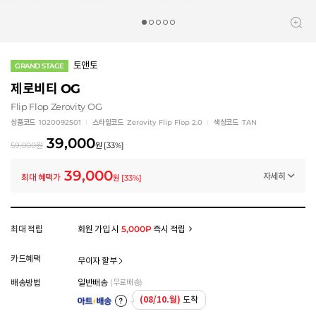
토앤토
GRAND STAGE
제로비티 OG
Flip Flop Zerovity OG
상품코드
1020092501
스타일코드
Zerovity Flip Flop 2.0
색상코드
TAN
39,000
59,000
원
원
[
33
%]
39,000
자세히
최대 혜택가
원
[
33
%]
멤버십 상시 할인
로그인 후 등급 혜택을 확인하세요
모든 혜택이 적용된 금액으로, 실제 결제 금액과는 차이가 있을 수 있습니다.
최대 적립
회원 가입 시
5,000P
즉시 적립
카드혜택
무이자 할부
배송방법
일반배송
(무료배송)
(08/10.월)
도착
아트배송