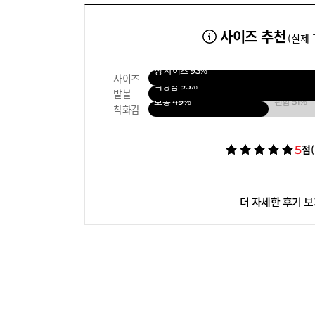
사이즈 추천
(실제 
정 사이즈
93%
사이즈
적당함
95%
발볼
보통
49%
편함
51%
착화감
5
점
더 자세한 후기 