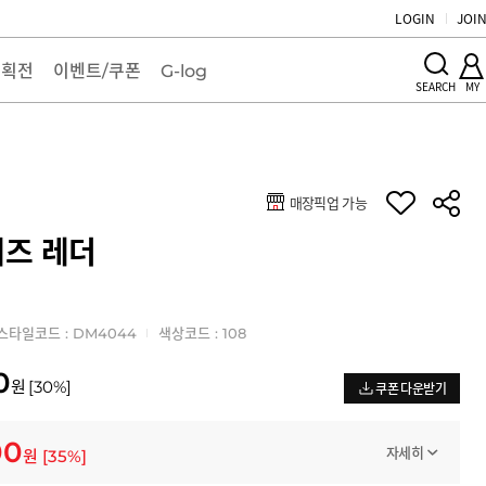
LOGIN
JOI
기획전
이벤트/쿠폰
G-log
MY
SEARCH
매장픽업 가능
키
즈 레더
스타일코드 : DM4044
색상코드 : 108
0
원
[
30
%]
쿠폰 다운받기
00
자세히
원
[
35
%]