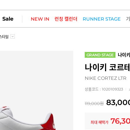
Sale
NEW IN
런칭 캘린더
RUNNER STAGE
스타일
나이
GRAND STAGE
나이키 코르테
NIKE CORTEZ LTR
상품코드 : 1020109323
83,00
119,000
원
76,3
최대 혜택가