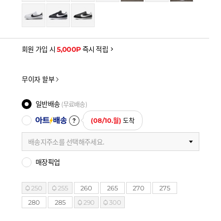
회원 가입 시
5,000P
즉시 적립
무이자 할부
일반배송
(무료배송)
아트배송
(08/10.월)
도착
배송지주소를 선택해주세요.
매장픽업
250
255
260
265
270
275
280
285
290
300