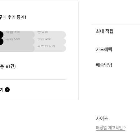
구매 후기 통계)
최대 적립
작음
7%
큼
0%
넓음
0%
좁음
5%
불편함
0%
카드혜택
배송방법
(총 81건)
보기
사이즈
매장별 재고확인