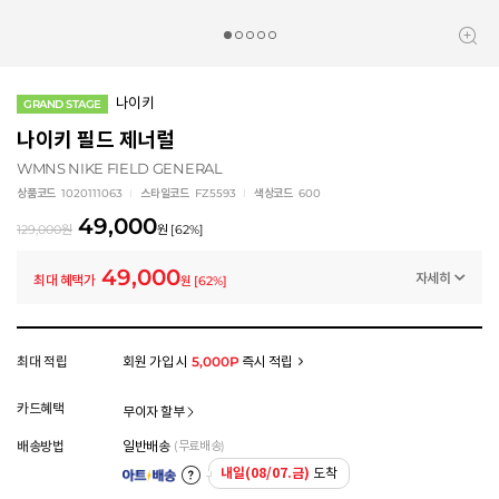
나이키
GRAND STAGE
나이키 필드 제너럴
WMNS NIKE FIELD GENERAL
상품코드
1020111063
스타일코드
FZ5593
색상코드
600
49,000
129,000
원
원
[
62
%]
49,000
자세히
최대 혜택가
원
[
62
%]
멤버십 상시 할인
로그인 후 등급 혜택을 확인하세요
모든 혜택이 적용된 금액으로, 실제 결제 금액과는 차이가 있을 수 있습니다.
최대 적립
회원 가입 시
5,000P
즉시 적립
카드혜택
무이자 할부
배송방법
일반배송
(무료배송)
내일(08/07.금)
도착
아트배송