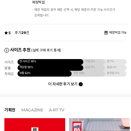
매장픽업
매장 픽업의 경우 매장 선택 시, 해당 매장의 주문 가능 사이즈가
조회됩니다.
5
후기
29
건
매장픽업 가능
사이즈 추천
(실제 구매 후기 통계)
정 사이즈
93%
작음
0%
큼
7%
사이즈
적당함
93%
넓음
7%
좁음
0%
발볼
보통
62%
편함
38%
불편함
0%
착화감
더 자세한 후기 보기
기획전
MAGAZINE
A-RT TV