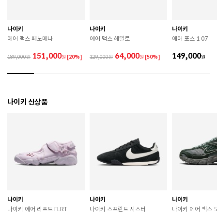
므로 착용 시 주의하시기 바랍니다. 

 장시간 착용 후에는 통풍이 잘 되는 곳에서 건조하여 보
관하시기 바랍니다. 

 직사광선이나 고온 다습한 장소를 피해 보관하시기 바
나이키
나이키
나이키
랍니다. 

에어 맥스 페노메나
에어 맥스 헤일로
에어 포스 1 07
 제품에 부착된 장식이나 부자재는 강한 충격에 의해 파
손될 수 있으니 주의하시기 바랍니다. 

151,000
64,000
149,000
189,000
원
[20%]
129,000
원
[50%]
원
 작은 부품이 탈락 될 경우 삼킬 위험이 있으므로 주의하
시기 바랍니다. 

 제품의 수명 연장을 위해 용도에 맞게 착용하시기 바랍
니다. 

 에어솔 제품은 구조상 수리가 불가능하며 외부 충격으
나이키 신상품
로 에어가 손상된 경우 보상이 어렵습니다. 

 [가죽] 

 천연가죽 및 패브릭 소재는 물기와 마찰에 의해 이염 또
는 변색이 발생할 수 있습니다. 

 젖었을 경우 직사광선, 난방기구, 드라이어 등으로 강제 
건조하지 마십시오. 

 오염 시 부드러운 솔이나 천으로 닦고 신발 전용 클리너
를 사용하십시오. 

 불꽃 및 화기에 가까이 두지 마십시오. 

 신발 뒤꿈치를 꺾어 신지 마십시오. 

나이키
나이키
나이키
 천연가죽 제품 : 물세탁을 피하고 신발 전용 클리너로 
나이키 에어 리프트 FLRT
나이키 스프린트 시스터
나이키 에어 맥스 모
관리하시기 바랍니다. 
