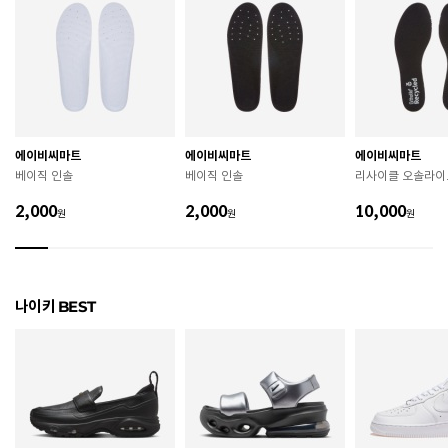
치수
220 / 225 / 230 / 235 / 240 / 245 / 250
굽높이
3.3cm
제조자
Nike Inc.
에이비씨마트
에이비씨마트
에이비씨마트
제조국
베트남
베이직 인솔
베이직 인솔
리사이클 오솔라이
A/S 책임자와 전화번호
ABC마트 A/S 담당자 : 080-701-7770
2,000
2,000
10,000
원
원
원
상품별 입고시기에 따라 상이하여, 배송 받으신 제품의
제조년월
라벨 참고 바랍니다.
관련 법 및 소비자 분쟁 해결 기준에 따름 (품질보증기간
나이키 BEST
품질보증기준
: 구입일로부터 6개월 이내)
 [공통] 

 제품의 소재 및 구조에 따라 취급 방법이 달라질 수 있
으므로 반드시 제품에 부착된 케어라벨을 확인 후 사용
하시기 바랍니다. 

 젖은 노면이나 미끄러운 장소에서는 미끄러질 수 있으