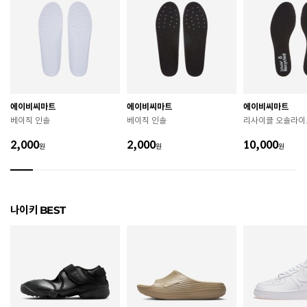
치수
220 / 225 / 230 / 235 / 240 / 245 / 250 / 255 / 260
굽높이
3cm
제조자
Nike Inc.
에이비씨마트
에이비씨마트
에이비씨마트
제조국
중국
베이직 인솔
베이직 인솔
리사이클 오솔라이
A/S 책임자와 전화번호
ABC마트 A/S 담당자 : 080-701-7770
2,000
2,000
10,000
원
원
원
상품별 입고시기에 따라 상이하여, 배송 받으신 제품의
제조년월
라벨 참고 바랍니다.
관련 법 및 소비자 분쟁 해결 기준에 따름 (품질보증기간
나이키 BEST
품질보증기준
: 구입일로부터 6개월 이내)
 [공통] 

 제품의 소재 및 구조에 따라 취급 방법이 달라질 수 있
으므로 반드시 제품에 부착된 케어라벨을 확인 후 사용
하시기 바랍니다. 

 젖은 노면이나 미끄러운 장소에서는 미끄러질 수 있으