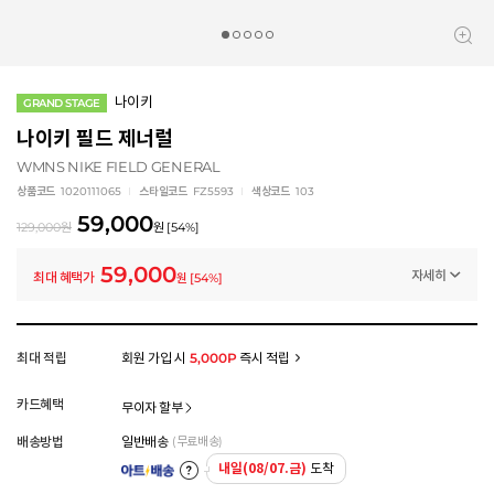
나이키
GRAND STAGE
나이키 필드 제너럴
WMNS NIKE FIELD GENERAL
상품코드
1020111065
스타일코드
FZ5593
색상코드
103
59,000
129,000
원
원
[
54
%]
59,000
자세히
최대 혜택가
원
[
54
%]
멤버십 상시 할인
로그인 후 등급 혜택을 확인하세요
모든 혜택이 적용된 금액으로, 실제 결제 금액과는 차이가 있을 수 있습니다.
최대 적립
회원 가입 시
5,000P
즉시 적립
카드혜택
무이자 할부
배송방법
일반배송
(무료배송)
내일(08/07.금)
도착
아트배송