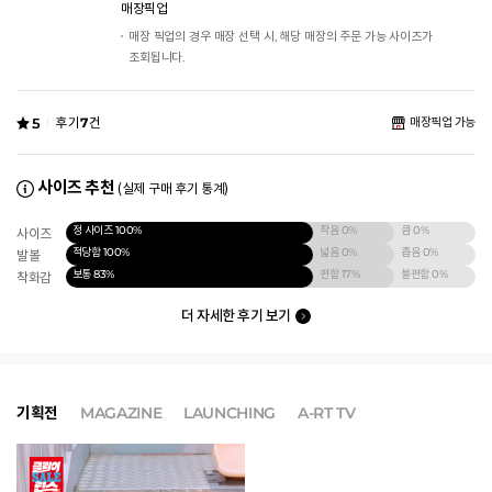
매장픽업
매장 픽업의 경우 매장 선택 시, 해당 매장의 주문 가능 사이즈가
조회됩니다.
5
후기
7
건
매장픽업 가능
사이즈 추천
(실제 구매 후기 통계)
정 사이즈
100%
작음
0%
큼
0%
사이즈
적당함
100%
넓음
0%
좁음
0%
발볼
보통
83%
편함
17%
불편함
0%
착화감
더 자세한 후기 보기
기획전
MAGAZINE
LAUNCHING
A-RT TV