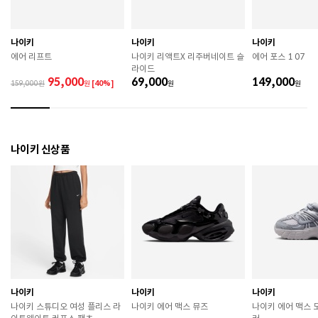
므로 착용 시 주의하시기 바랍니다. 

 장시간 착용 후에는 통풍이 잘 되는 곳에서 건조하여 보
관하시기 바랍니다. 

 직사광선이나 고온 다습한 장소를 피해 보관하시기 바
나이키
나이키
나이키
랍니다. 

에어 리프트
나이키 리액트X 리주버네이트 슬
에어 포스 1 07
 제품에 부착된 장식이나 부자재는 강한 충격에 의해 파
라이드
손될 수 있으니 주의하시기 바랍니다. 

95,000
69,000
149,000
159,000
원
[40%]
원
원
 작은 부품이 탈락 될 경우 삼킬 위험이 있으므로 주의하
시기 바랍니다. 

 제품의 수명 연장을 위해 용도에 맞게 착용하시기 바랍
니다. 

 에어솔 제품은 구조상 수리가 불가능하며 외부 충격으
나이키 신상품
로 에어가 손상된 경우 보상이 어렵습니다. 

 [가죽] 

 천연가죽 및 패브릭 소재는 물기와 마찰에 의해 이염 또
는 변색이 발생할 수 있습니다. 

 젖었을 경우 직사광선, 난방기구, 드라이어 등으로 강제 
건조하지 마십시오. 

 오염 시 부드러운 솔이나 천으로 닦고 신발 전용 클리너
를 사용하십시오. 

 불꽃 및 화기에 가까이 두지 마십시오. 

 신발 뒤꿈치를 꺾어 신지 마십시오. 

나이키
나이키
나이키
 천연가죽 제품 : 물세탁을 피하고 신발 전용 클리너로 
나이키 스튜디오 여성 플리스 라
나이키 에어 맥스 뮤즈
나이키 에어 맥스 모
관리하시기 바랍니다. 
