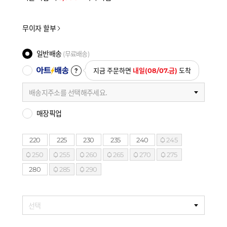
무이자 할부
일반배송
(무료배송)
아트배송
지금 주문하면
내일(08/07.금)
도착
배송지주소를 선택해주세요.
매장픽업
220
225
230
235
240
245
250
255
260
265
270
275
280
285
290
선택