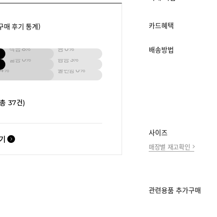
구매 후기 통계)
카드혜택
작음
8%
큼
0%
배송방법
넓음
0%
좁음
3%
44%
불편함
0%
(총 37건)
사이즈
보기
매장별 재고확인
관련용품 추가구매