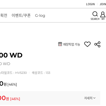
LOGIN
JOI
기획전
이벤트/쿠폰
G-log
MY
SEARCH
매장픽업 가능
키
00 WD
00 WD
스타일코드 : HV5230
색상코드 : 133
0
원
[
46
%]
00
자세히
원
[
46
%]