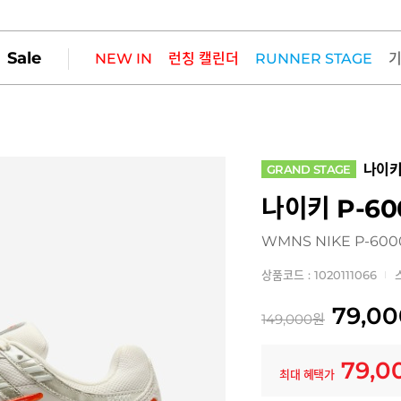
Sale
NEW IN
런칭 캘린더
RUNNER STAGE
나이
GRAND STAGE
나이키 P-60
WMNS NIKE P-60
상품코드 : 1020111066
79,00
149,000
원
79,0
최대 혜택가