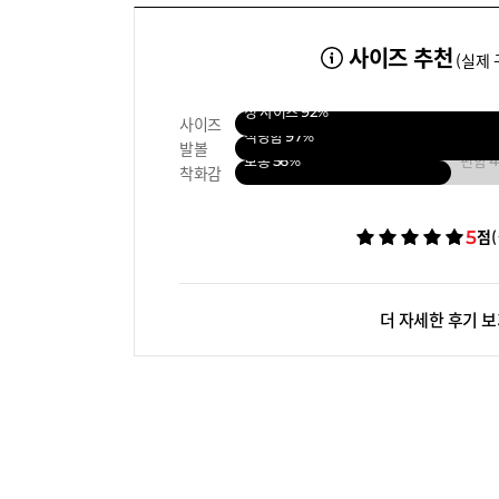
사이즈 추천
(실제 
정 사이즈
92%
사이즈
적당함
97%
발볼
보통
56%
편함
착화감
5
점
더 자세한 후기 