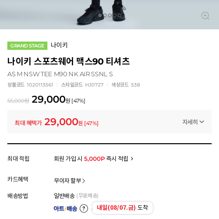
나이키
GRAND STAGE
나이키 스포츠웨어 맥스90 티셔츠
AS M NSW TEE M90 NK AIR SSNL S
상품코드
1020113561
스타일코드
HJ0727
색상코드
538
29,000
55,000
원
원
[
47
%]
29,000
자세히
최대 혜택가
원
[
47
%]
멤버십 상시 할인
로그인 후 등급 혜택을 확인하세요
모든 혜택이 적용된 금액으로, 실제 결제 금액과는 차이가 있을 수 있습니다.
최대 적립
회원 가입 시
5,000P
즉시 적립
카드혜택
무이자 할부
배송방법
일반배송
(무료배송)
내일(08/07.금)
도착
아트배송