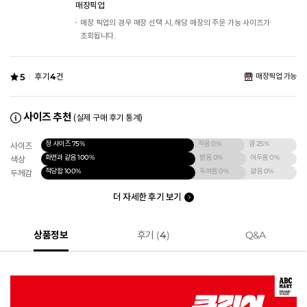
매장픽업
매장 픽업의 경우 매장 선택 시, 해당 매장의 주문 가능 사이즈가
조회됩니다.
5
후기
4
건
매장픽업 가능
사이즈 추천
(실제 구매 후기 통계)
정 사이즈
75%
작음
0%
큼
25%
사이즈
화면과 같음
100%
밝음
0%
어두움
0%
색상
적당함
100%
두꺼움
0%
얇음
0%
두께감
더 자세한 후기 보기
상품정보
후기 (
4
)
Q&A