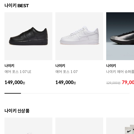
나이키 BEST
소재
면
색상
538
치수
90 / 95 / 100 / 105 / 110
제조자
Nike Inc.
제조국
파키스탄
나이키
나이키
나이키
상품별 입고시기에 따라 상이하여, 배송 받으신 제품의
제조년월
에어 포스 1 07 LE
에어 포스 1 07
나이키 에어 슈퍼
라벨 참고 바랍니다.
149,000
149,000
79,0
원
원
129,000
관련 법 및 소비자 분쟁 해결 기준에 따름 (품질보증기간
품질보증기준
: 구입일로부터 6개월 이내)
A/S 책임자와 전화번호
ABC마트 A/S 담당자 : 080-701-7770
나이키 신상품
 [공통] 

 세탁 전 반드시 제품에 부착된 케어라벨의 세탁 및 취급 
방법을 확인하시기 바랍니다. 

 건조 시 강한 직사광선을 피해 통풍이 잘 되는 그늘에서 