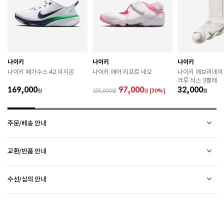
건조하시기 바랍니다. 

 강한 마찰 시 보풀이나 원단 손상이 발생할 수 있으니 
착용 시 주의하시기 바랍니다. 

 작은 부자재가 탈락 될 경우 삼킬 위험이 있으니 주의하
시기 바랍니다. 

 제품에 부착된 장식이나 부자재는 강한 충격에 의해 파
손될 수 있으니 주의하시기 바랍니다. 

나이키
나이키
나이키
 민감한 피부를 가진 경우 원단 특성에 따라 알레르기 반
나이키 페가수스 42 이지온
나이키 에어 리프트 네오
나이키 에브리데이
응이 발생할 수 있습니다. 

크루 삭스 3켤레
 불꽃이나 화기 근처에서는 제품 손상 및 화재 위험이 있
169,000
97,000
32,000
원
139,000
원
[30%]
원
으므로 주의하시기 바랍니다. 

 염소 표백제 및 강력 효소세제 사용은 삼가하시기 바랍
니다. 

 세제는 물에 충분히 풀어 세탁하시기 바랍니다  

주문/배송 안내
 흰옷과 유색 의류는 이염 될 수 있으므로 분리 세탁하시
기 바랍니다.

배송 안내
교환/반품 안내
 [면] 

배송비
2만원 미만 구매 시
2,500원
 물에 젖거나 땀이 많이 묻으면 오염될 우려가 있으니 신
상품하자 이외 사이즈, 색상교환 등 단순 변심에 의한 교환/반품 택배비 고객부담으로 왕복택배비가
속히 세탁하여 주시기 바랍니다. 

2만원 이상 구매 시
전액 무료
(제주도 및 기타 도선료 추가 지역 포함)
수선/심의 안내
발생합니다.
CONVERSE 소비자가 변동 안내
 프린트(나염) 제품은 뒤집어 세탁하시기 바랍니다. 

평균 배송일
(전자상거래 등에서의 소비자보호에 관한 법률 제17조(청약 철회등)9항에 의거 소비자의 사정에
평일 17시 이전 주문 당일 출고됩니다.
 세탁 후 약간의 수축 현상이 발생할 수 있습니다. 

(물류센터 발송에 한함)
오프라인 매장 방문 시 택배비 없이 수선 접수 가능합니다. (단, 입점 업체 상품 불가)
의한 청약 철회 시 택배비는 소비자 부담입니다.)
다만, 물류센터 상황에 따라 당일 출고 불가 할 수 있습니다.
ASICS 소비자가 변동 안내
외부 착화 후 상품 불량 발견 시 수선/심의 접수 해주시기 바랍니다. (비회원 구매 건 택배 접수
제품을 받으신 날부터 7일 이내(상품불량인 경우 30일)에 접수해주시기 바랍니다.
 [데님] 

배송 정보 확인까지 송장 등록 후 평균 2일 소요될 수 있습니다. (주말 및 공휴일 제외)
불가) - 마이페이지 > 쇼핑내역 > AS신청 또는 고객센터를 통해 접수
접수 시 왕복 택배비가 부과됩니다. (단, 상품 불량, 오배송의 경우 택배비를 환불해드립니다.)
 물빠짐 현상이 있을 수 있으니 첫 세탁은 드라이클리닝
택배사의 사정에 따라 배송은 다소 지연될 수 있습니다. (배송일정 문의 : CJ대한통운 1588-