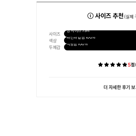
사이즈 추천
(실제 
정 사이즈
75%
사이즈
화면과 같음
100%
색상
적당함
100%
두께감
5
점
더 자세한 후기 