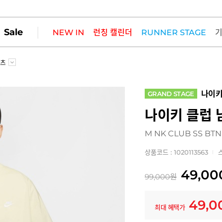
Sale
NEW IN
런칭 캘린더
RUNNER STAGE
셔츠
나이
GRAND STAGE
나이키 클럽 
M NK CLUB SS BTN
상품코드 : 1020113563
49,00
99,000
원
49,0
최대 혜택가