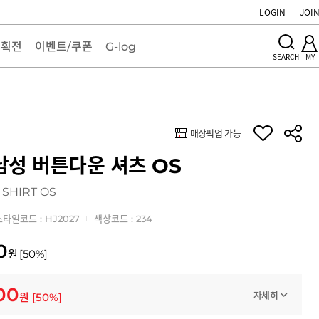
LOGIN
JOI
기획전
이벤트/쿠폰
G-log
MY
SEARCH
매장픽업 가능
키
남성 버튼다운 셔츠 OS
 SHIRT OS
스타일코드 : HJ2027
색상코드 : 234
0
원
[
50
%]
00
자세히
원
[
50
%]