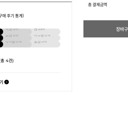
총 결제금액
구매 후기 통계)
장바
작음
0%
큼
25%
밝음
0%
어두움
0%
두꺼움
0%
얇음
0%
(총 4건)
보기