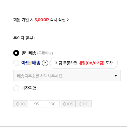
을 확인하세요
금액으로, 실제 결제 금액과는 차이가 있을 수 있습니다.
회원 가입 시
5,000P
즉시 적립
무이자 할부
일반배송
(무료배송)
아트배송
지금 주문하면
내일(08/07.금)
도착
배송지주소를 선택해주세요.
매장픽업
90
95
100
105
110