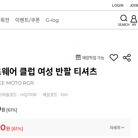
LOGIN
JOI
기획전
이벤트/쿠폰
G-log
MY
SEARCH
매장픽업 가능
키
웨어 클럽 여성 반팔 티셔츠
EE MOTO RGR
스타일코드 : HQ1708
색상코드 : 100
0
원
[
61
%]
00
자세히
원
[
61
%]