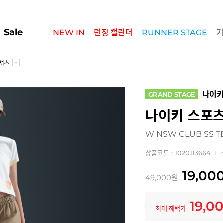
Sale
NEW IN
런칭 캘린더
RUNNER STAGE
셔츠
나이
GRAND STAGE
나이키 스포츠
W NSW CLUB SS T
상품코드 : 1020113664
19,00
49,000
원
19,0
최대 혜택가