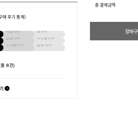
총 결제금액
구매 후기 통계)
장바
작음
0%
큼
0%
밝음
0%
어두움
0%
두꺼움
0%
얇음
13%
(총 8건)
보기