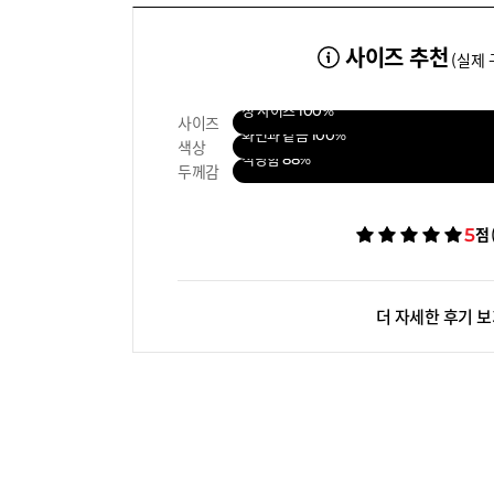
사이즈 추천
(실제 
정 사이즈
100%
사이즈
화면과 같음
100%
색상
적당함
88%
두께감
5
점
더 자세한 후기 