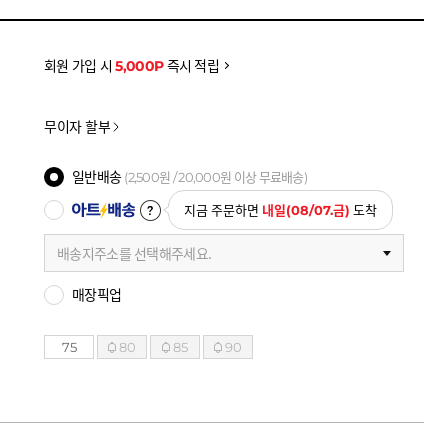
을 확인하세요
금액으로, 실제 결제 금액과는 차이가 있을 수 있습니다.
회원 가입 시
5,000P
즉시 적립
무이자 할부
일반배송
(
2,500
원 /
20,000
원 이상 무료배송)
아트배송
지금 주문하면
내일(08/07.금)
도착
배송지주소를 선택해주세요.
매장픽업
75
80
85
90