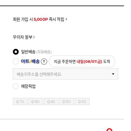
을 확인하세요
금액으로, 실제 결제 금액과는 차이가 있을 수 있습니다.
회원 가입 시
5,000P
즉시 적립
무이자 할부
일반배송
(무료배송)
아트배송
지금 주문하면
내일(08/07.금)
도착
배송지주소를 선택해주세요.
매장픽업
75
80
85
90
95