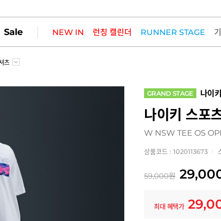
Sale
NEW IN
런칭 캘린더
RUNNER STAGE
셔츠
나이
GRAND STAGE
나이키 스포츠
W NSW TEE OS OP
상품코드 : 1020113673
29,00
59,000
원
29,0
최대 혜택가