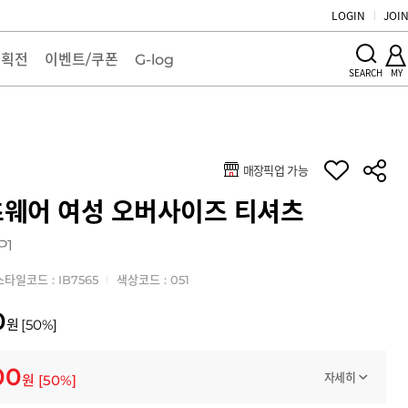
LOGIN
JOI
기획전
이벤트/쿠폰
G-log
MY
SEARCH
매장픽업 가능
키
웨어 여성 오버사이즈 티셔츠
P1
스타일코드 : IB7565
색상코드 : 051
0
원
[
50
%]
00
자세히
원
[
50
%]