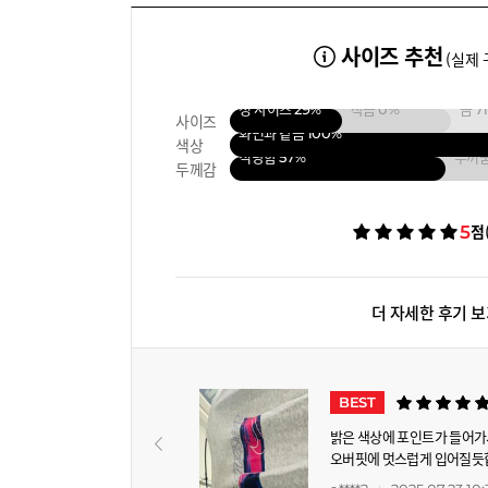
사이즈 추천
(실제 
정 사이즈
29%
작음
0%
큼
7
사이즈
화면과 같음
100%
색상
적당함
57%
두꺼
두께감
5
점
더 자세한 후기 
베스트 후기
BEST
밝은 색상에 포인트가 들어가
오버핏에 멋스럽게 입어질듯합