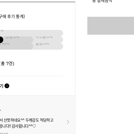
총 결제금액
구매 후기 통계)
1%
밝음
0%
어두움
0%
움
43%
얇음
0%
(총 7건)
보기
서 산뜻하네요^^ 두께감도 적당하고
니다!! 감사합니다^^♡