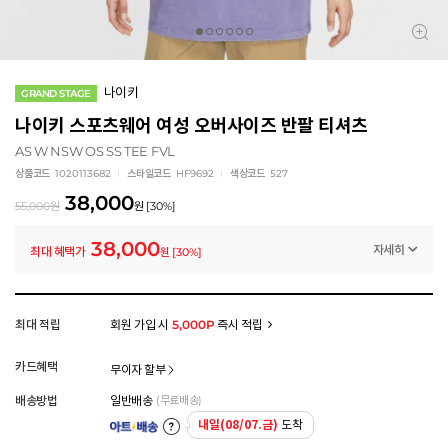
나이키
GRAND STAGE
나이키 스포츠웨어 여성 오버사이즈 반팔 티셔츠
AS W NSW OS SS TEE FVL
상품코드
1020113682
스타일코드
HF9692
색상코드
527
38,000
55,000
원
원
[
30
%]
38,000
자세히
최대 혜택가
원
[
30
%]
멤버십 상시 할인
로그인 후 등급 혜택을 확인하세요
모든 혜택이 적용된 금액으로, 실제 결제 금액과는 차이가 있을 수 있습니다.
최대 적립
회원 가입 시
5,000P
즉시 적립
카드혜택
무이자 할부
배송방법
일반배송
(무료배송)
내일(08/07.금)
도착
아트배송