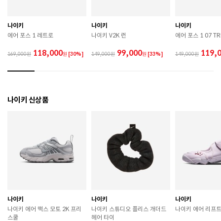
제조국
튀르키예
나이키
나이키
나이키
상품별 입고시기에 따라 상이하여, 배송 받으신 제품의
제조년월
에어 포스 1 레트로
나이키 V2K 런
에어 포스 1 07 TR
라벨 참고 바랍니다.
118,000
99,000
119,
169,000
원
[30%]
149,000
원
[33%]
149,000
관련 법 및 소비자 분쟁 해결 기준에 따름 (품질보증기간
품질보증기준
: 구입일로부터 6개월 이내)
A/S 책임자와 전화번호
ABC마트 A/S 담당자 : 080-701-7770
나이키 신상품
 [공통] 

 세탁 전 반드시 제품에 부착된 케어라벨의 세탁 및 취급 
방법을 확인하시기 바랍니다. 

 건조 시 강한 직사광선을 피해 통풍이 잘 되는 그늘에서 
건조하시기 바랍니다. 

 강한 마찰 시 보풀이나 원단 손상이 발생할 수 있으니 
착용 시 주의하시기 바랍니다. 

 작은 부자재가 탈락 될 경우 삼킬 위험이 있으니 주의하
시기 바랍니다. 

 제품에 부착된 장식이나 부자재는 강한 충격에 의해 파
손될 수 있으니 주의하시기 바랍니다. 

나이키
나이키
나이키
 민감한 피부를 가진 경우 원단 특성에 따라 알레르기 반
나이키 에어 맥스 모토 2K 프리
나이키 스튜디오 플리스 개더드
나이키 에어 리프트 
응이 발생할 수 있습니다. 

스쿨
헤어 타이