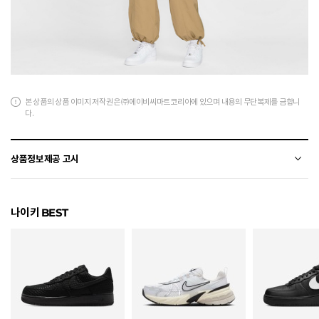
본 상품의 상품 이미지 저작권은 ㈜에이비씨마트코리아에 있으며 내용의 무단복제를 금합니
다.
상품정보제공 고시
전자상거래 등에서의 상품정보제공 고시에 따라 작성되었습니다.
나이키 BEST
소재
면
색상
527
치수
75 / 80 / 85 / 90 / 95
제조자
Nike Inc.