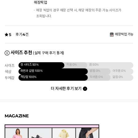
매장픽업
매장 픽업의 경우 매장 선택 시, 해당 매장의 주문 가능 사이즈가
조회됩니다.
5
후기
4
건
매장픽업 가능
사이즈 추천
(실제 구매 후기 통계)
정 사이즈
50%
작음
0%
큼
50%
사이즈
화면과 같음
100%
밝음
0%
어두움
0%
색상
적당함
100%
두꺼움
0%
얇음
0%
두께감
더 자세한 후기 보기
MAGAZINE