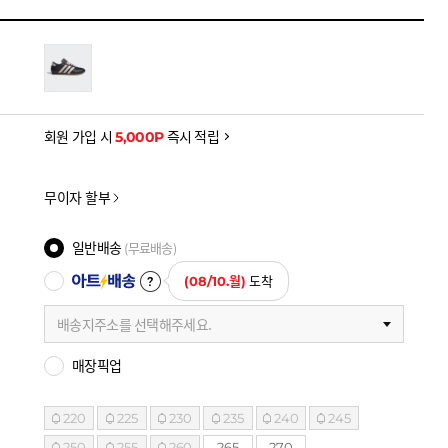
을 확인하세요
금액으로, 실제 결제 금액과는 차이가 있을 수 있습니다.
회원 가입 시
5,000P
즉시 적립
무이자 할부
일반배송
(무료배송)
아트배송
(08/10.월)
도착
배송지주소를 선택해주세요.
매장픽업
220
225
230
235
240
245
250
255
260
265
270