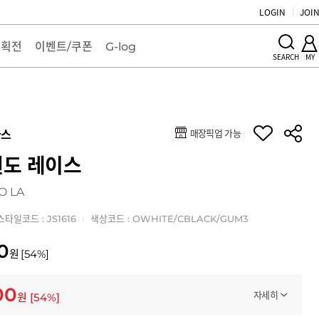
LOGIN
JOI
기획전
이벤트/쿠폰
G-log
MY
SEARCH
매장픽업 가능
다스
권도 레이스
O LA
스타일코드 : JS1616
색상코드 : OWHITE/CBLACK/GUM3
0
원
[
54
%]
00
자세히
원
[
54
%]