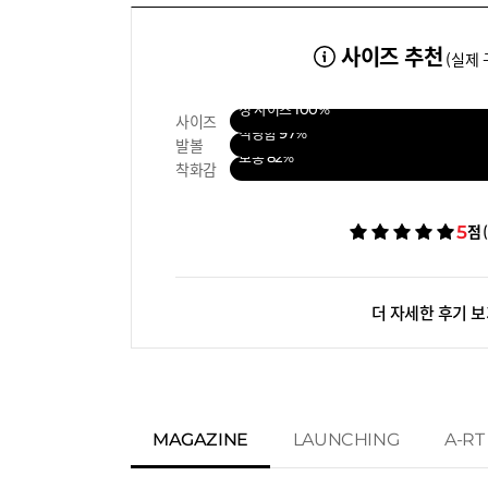
사이즈 추천
(실제 
정 사이즈
100%
사이즈
적당함
97%
발볼
보통
82%
착화감
5
점
더 자세한 후기 
MAGAZINE
LAUNCHING
A-RT