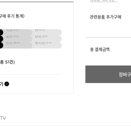
구매 후기 통계)
관련용품 추가구매
작음
0%
큼
0%
넓음
0%
좁음
3%
편함
18%
불편함
0%
총 결제금액
(총 51건)
장바
보기
 TV