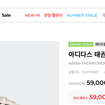
Sale
NEW IN
런칭 캘린더
RUNNER STAGE
아디
GRAND STAGE
아디다스 태
adidas TAEKWOND
상품코드 : 1020113807
59,00
129,000
원
59,0
최대 혜택가