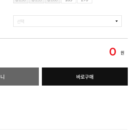
선택
0
원
구니
바로구매