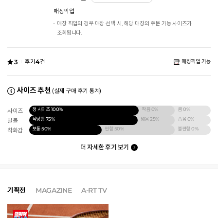
매장픽업
매장 픽업의 경우 매장 선택 시, 해당 매장의 주문 가능 사이즈가
조회됩니다.
3
후기
4
건
매장픽업 가능
사이즈 추천
(실제 구매 후기 통계)
정 사이즈
100%
작음
0%
큼
0%
사이즈
적당함
75%
넓음
25%
좁음
0%
발볼
보통
50%
편함
50%
불편함
0%
착화감
더 자세한 후기 보기
기획전
MAGAZINE
A-RT TV