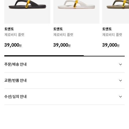
하시기 바랍니다. 

 젖은 노면이나 미끄러운 장소에서는 미끄러질 수 있으
므로 착용 시 주의하시기 바랍니다. 

 장시간 착용 후에는 통풍이 잘 되는 곳에서 건조하여 보
관하시기 바랍니다. 

 직사광선이나 고온 다습한 장소를 피해 보관하시기 바
토앤토
토앤토
토앤토
랍니다. 

제로비티 플랫
제로비티 플랫
제로비티 플랫
 제품에 부착된 장식이나 부자재는 강한 충격에 의해 파
손될 수 있으니 주의하시기 바랍니다. 

39,000
39,000
39,000
원
원
원
 작은 부품이 탈락 될 경우 삼킬 위험이 있으므로 주의하
시기 바랍니다. 

 제품의 수명 연장을 위해 용도에 맞게 착용하시기 바랍
주문/배송 안내
니다. 

 에어솔 제품은 구조상 수리가 불가능하며 외부 충격으
로 에어가 손상된 경우 보상이 어렵습니다. 

배송 안내
교환/반품 안내
배송비
 [가죽] 

2만원 미만 구매 시
2,500원
 천연가죽 및 패브릭 소재는 물기와 마찰에 의해 이염 또
상품하자 이외 사이즈, 색상교환 등 단순 변심에 의한 교환/반품 택배비 고객부담으로 왕복택배비가
2만원 이상 구매 시
전액 무료
(제주도 및 기타 도선료 추가 지역 포함)
는 변색이 발생할 수 있습니다. 

수선/심의 안내
발생합니다.
CONVERSE 소비자가 변동 안내
평균 배송일
 젖었을 경우 직사광선, 난방기구, 드라이어 등으로 강제 
(전자상거래 등에서의 소비자보호에 관한 법률 제17조(청약 철회등)9항에 의거 소비자의 사정에
평일 17시 이전 주문 당일 출고됩니다.
(물류센터 발송에 한함)
건조하지 마십시오. 

오프라인 매장 방문 시 택배비 없이 수선 접수 가능합니다. (단, 입점 업체 상품 불가)
의한 청약 철회 시 택배비는 소비자 부담입니다.)
다만, 물류센터 상황에 따라 당일 출고 불가 할 수 있습니다.
ASICS 소비자가 변동 안내
 오염 시 부드러운 솔이나 천으로 닦고 신발 전용 클리너
외부 착화 후 상품 불량 발견 시 수선/심의 접수 해주시기 바랍니다. (비회원 구매 건 택배 접수
제품을 받으신 날부터 7일 이내(상품불량인 경우 30일)에 접수해주시기 바랍니다.
배송 정보 확인까지 송장 등록 후 평균 2일 소요될 수 있습니다. (주말 및 공휴일 제외)
를 사용하십시오. 

불가) - 마이페이지 > 쇼핑내역 > AS신청 또는 고객센터를 통해 접수
접수 시 왕복 택배비가 부과됩니다. (단, 상품 불량, 오배송의 경우 택배비를 환불해드립니다.)
택배사의 사정에 따라 배송은 다소 지연될 수 있습니다. (배송일정 문의 : CJ대한통운 1588-
 불꽃 및 화기에 가까이 두지 마십시오. 

ASICS 소비자가 변동 안내
접수 없이 수선/심의 상품을 임의 발송 할 경우 확인이 어려워 반송 되거나, 처리가 늦어 질 수
접수 후 14일 이내에 상품이 반품지로 도착하지 않을 경우 접수가 취소됩니다.(배송 지연 제외)
1255)
 신발 뒤꿈치를 꺾어 신지 마십시오. 
