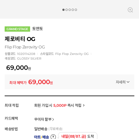
토앤토
GRAND STAGE
제로비티 OG
Flip Flop Zerovity OG
상품코드
1020114208
스타일코드
Flip Flop Zerovity OG
색상코드
GLOSSY SILVER
69,000
원
69,000
자세히
최대 혜택가
원
멤버십 상시 할인
로그인 후 등급 혜택을 확인하세요
모든 혜택이 적용된 금액으로, 실제 결제 금액과는 차이가 있을 수 있습니다.
최대 적립
회원 가입 시
5,000P
즉시 적립
카드혜택
무이자 할부
배송방법
일반배송
(무료배송)
내일(08/07.금)
도착
아트배송