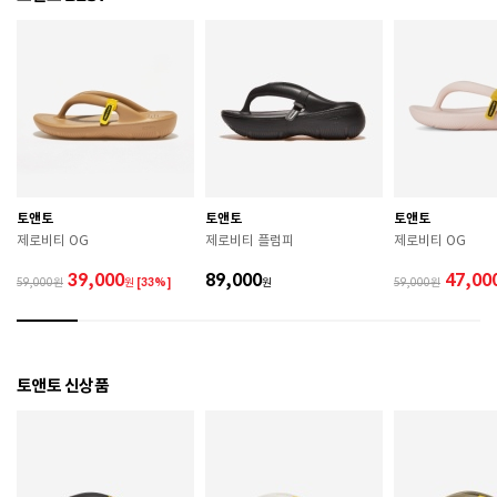
색상
GLOSSY SILVER
치수
220 / 230 / 240 / 250 / 260 / 270 / 280
굽높이
뒷굽 4cm
제조자
TAW&TOE
토앤토
토앤토
토앤토
제조국
중국
제로비티 OG
제로비티 플럼피
제로비티 OG
A/S 책임자와 전화번호
ABC마트 A/S 담당자 : 080-701-7770
39,000
89,000
47,00
59,000
원
[33%]
원
59,000
상품별 입고시기에 따라 상이하여, 배송 받으신 제품의
제조년월
라벨 참고 바랍니다.
관련 법 및 소비자 분쟁 해결 기준에 따름 (품질보증기간
토앤토 신상품
품질보증기준
: 구입일로부터 6개월 이내)
 [공통] 

 제품의 소재 및 구조에 따라 취급 방법이 달라질 수 있
으므로 반드시 제품에 부착된 케어라벨을 확인 후 사용