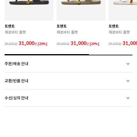
 젖은 노면이나 미끄러운 장소에서는 미끄러질 수 있으
므로 착용 시 주의하시기 바랍니다. 

 장시간 착용 후에는 통풍이 잘 되는 곳에서 건조하여 보
관하시기 바랍니다. 

 직사광선이나 고온 다습한 장소를 피해 보관하시기 바
토앤토
토앤토
토앤토
랍니다. 

제로비티 플랫
제로비티 플랫
제로비티 플랫
 제품에 부착된 장식이나 부자재는 강한 충격에 의해 파
손될 수 있으니 주의하시기 바랍니다. 

31,000
31,000
31,00
39,000
원
[20%]
39,000
원
[20%]
39,000
 작은 부품이 탈락 될 경우 삼킬 위험이 있으므로 주의하
시기 바랍니다. 

 제품의 수명 연장을 위해 용도에 맞게 착용하시기 바랍
주문/배송 안내
니다. 

 에어솔 제품은 구조상 수리가 불가능하며 외부 충격으
로 에어가 손상된 경우 보상이 어렵습니다. 

배송 안내
교환/반품 안내
배송비
 [가죽] 

2만원 미만 구매 시
2,500원
 천연가죽 및 패브릭 소재는 물기와 마찰에 의해 이염 또
상품하자 이외 사이즈, 색상교환 등 단순 변심에 의한 교환/반품 택배비 고객부담으로 왕복택배비가
2만원 이상 구매 시
전액 무료
(제주도 및 기타 도선료 추가 지역 포함)
는 변색이 발생할 수 있습니다. 

수선/심의 안내
발생합니다.
CONVERSE 소비자가 변동 안내
평균 배송일
 젖었을 경우 직사광선, 난방기구, 드라이어 등으로 강제 
(전자상거래 등에서의 소비자보호에 관한 법률 제17조(청약 철회등)9항에 의거 소비자의 사정에
평일 17시 이전 주문 당일 출고됩니다.
(물류센터 발송에 한함)
건조하지 마십시오. 

오프라인 매장 방문 시 택배비 없이 수선 접수 가능합니다. (단, 입점 업체 상품 불가)
의한 청약 철회 시 택배비는 소비자 부담입니다.)
다만, 물류센터 상황에 따라 당일 출고 불가 할 수 있습니다.
ASICS 소비자가 변동 안내
 오염 시 부드러운 솔이나 천으로 닦고 신발 전용 클리너
외부 착화 후 상품 불량 발견 시 수선/심의 접수 해주시기 바랍니다. (비회원 구매 건 택배 접수
제품을 받으신 날부터 7일 이내(상품불량인 경우 30일)에 접수해주시기 바랍니다.
배송 정보 확인까지 송장 등록 후 평균 2일 소요될 수 있습니다. (주말 및 공휴일 제외)
를 사용하십시오. 

불가) - 마이페이지 > 쇼핑내역 > AS신청 또는 고객센터를 통해 접수
접수 시 왕복 택배비가 부과됩니다. (단, 상품 불량, 오배송의 경우 택배비를 환불해드립니다.)
택배사의 사정에 따라 배송은 다소 지연될 수 있습니다. (배송일정 문의 : CJ대한통운 1588-
 불꽃 및 화기에 가까이 두지 마십시오. 

ASICS 소비자가 변동 안내
접수 없이 수선/심의 상품을 임의 발송 할 경우 확인이 어려워 반송 되거나, 처리가 늦어 질 수
접수 후 14일 이내에 상품이 반품지로 도착하지 않을 경우 접수가 취소됩니다.(배송 지연 제외)
1255)
 신발 뒤꿈치를 꺾어 신지 마십시오. 

있습니다.
브랜드 박스 훼손, 타상품 입고, 주문번호 확인 불가 등 처리 불가 시 안내 없이 반송 처리 될 수
오프라인 매장 발송은 출고까지
2~5 영업일 더 소요
 천연가죽 제품 : 물세탁을 피하고 신발 전용 클리너로 
될 수 있습니다.