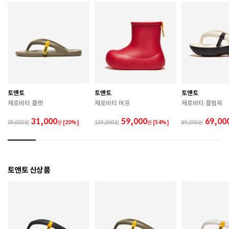
색상
BLACK
치수
220 / 230 / 240 / 250
굽높이
뒷굽 6cm
제조자
TAW&TOE
토앤토
토앤토
토앤토
제조국
중국
제로비티 플랫
제로비티 머프
제로비티 플럼피
A/S 책임자와 전화번호
ABC마트 A/S 담당자 : 080-701-7770
31,000
59,000
69,00
39,000
원
[20%]
129,000
원
[54%]
89,000
상품별 입고시기에 따라 상이하여, 배송 받으신 제품의
제조년월
라벨 참고 바랍니다.
관련 법 및 소비자 분쟁 해결 기준에 따름 (품질보증기간
토앤토 신상품
품질보증기준
: 구입일로부터 6개월 이내)
 [공통] 

 제품의 소재 및 구조에 따라 취급 방법이 달라질 수 있
으므로 반드시 제품에 부착된 케어라벨을 확인 후 사용
하시기 바랍니다. 
