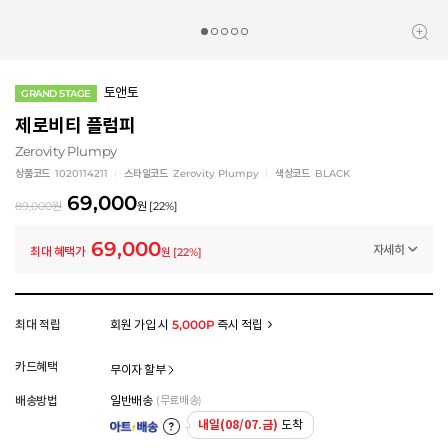
토앤토
GRAND STAGE
제로비티 플럼피
Zerovity Plumpy
상품코드
1020114211
스타일코드
Zerovity Plumpy
색상코드
BLACK
69,000
89,000
원
원
[
22
%]
69,000
자세히
최대 혜택가
원
[
22
%]
멤버십 상시 할인
로그인 후 등급 혜택을 확인하세요
모든 혜택이 적용된 금액으로, 실제 결제 금액과는 차이가 있을 수 있습니다.
최대 적립
회원 가입 시
5,000P
즉시 적립
카드혜택
무이자 할부
배송방법
일반배송
(무료배송)
내일(08/07.금)
도착
아트배송