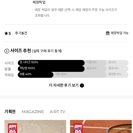
매장픽업
매장 픽업의 경우 매장 선택 시, 해당 매장의 주문 가능 사이즈가
조회됩니다.
5
후기
5
건
매장픽업 가능
사이즈 추천
(실제 구매 후기 통계)
정 사이즈
100%
작음
0%
큼
0%
사이즈
적당함
100%
넓음
0%
좁음
0%
발볼
보통
40%
편함
60%
불편함
0%
착화감
더 자세한 후기 보기
기획전
MAGAZINE
A-RT TV