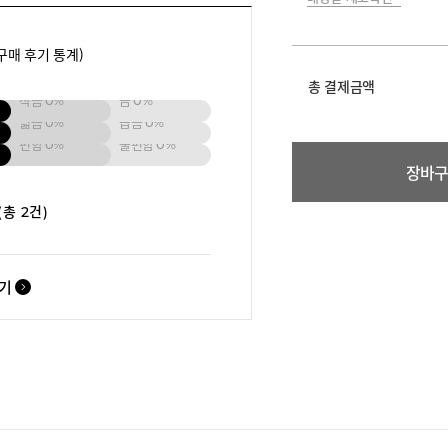
구매 후기 통계)
총 결제금액
작음
0%
큼
0%
넓음
0%
좁음
0%
편함
0%
불편함
0%
장바
(총 2건)
보기