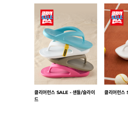
클리어런스 SALE - 샌들/슬라이
클리어런스 S
드