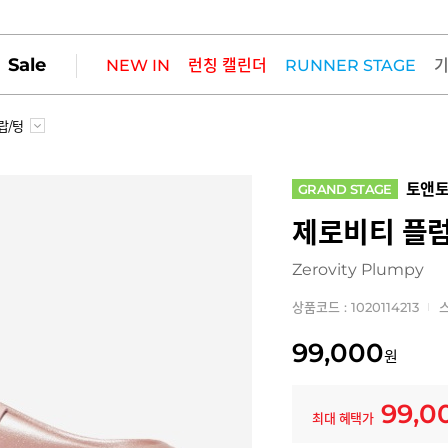
Sale
NEW IN
런칭 캘린더
RUNNER STAGE
랍/텅
토앤
GRAND STAGE
제로비티 플
Zerovity Plumpy
상품코드 : 1020114213
스
99,000
원
99,0
최대 혜택가