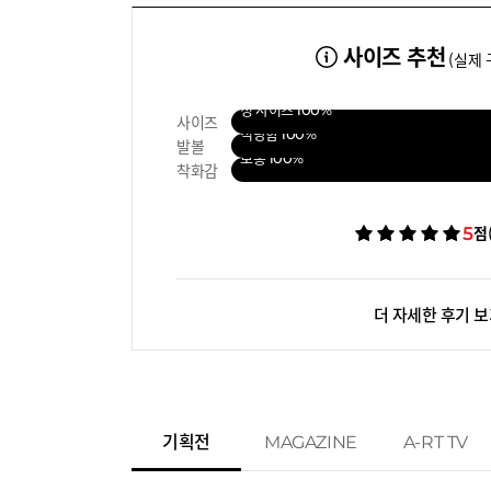
사이즈 추천
(실제 
정 사이즈
100%
사이즈
적당함
100%
발볼
보통
100%
착화감
5
점
더 자세한 후기 
기획전
MAGAZINE
A-RT TV