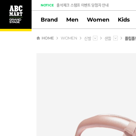
여행자 전용 스탬프 이벤트
EVENT
도전! 출석체크 스탬프 이벤트
Brand
Men
Women
Kids
멤버십 스탬프 활동 만족도 조사 당첨자 안내
신발
샌들
플립플
HOME
WOMEN