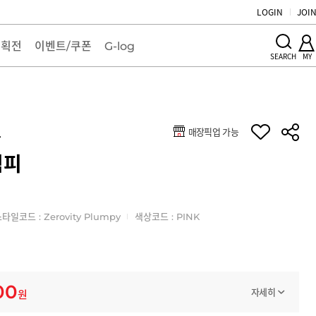
LOGIN
JOI
기획전
이벤트/쿠폰
G-log
MY
SEARCH
매장픽업 가능
토
럼피
타일코드 : Zerovity Plumpy
색상코드 : PINK
00
자세히
원