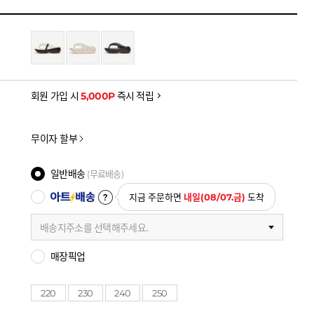
을 확인하세요
금액으로, 실제 결제 금액과는 차이가 있을 수 있습니다.
회원 가입 시
5,000P
즉시 적립
무이자 할부
일반배송
(무료배송)
아트배송
지금 주문하면
내일(08/07.금)
도착
배송지주소를 선택해주세요.
매장픽업
220
230
240
250