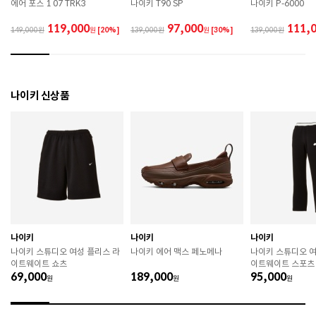
에어 포스 1 07 TRK3
나이키 T90 SP
나이키 P-6000
랍니다. 

 제품에 부착된 장식이나 부자재는 강한 충격에 의해 파
119,000
97,000
111,
149,000
원
[20%]
139,000
원
[30%]
139,000
손될 수 있으니 주의하시기 바랍니다. 

 작은 부품이 탈락 될 경우 삼킬 위험이 있으므로 주의하
시기 바랍니다. 

 제품의 수명 연장을 위해 용도에 맞게 착용하시기 바랍
니다. 

나이키 신상품
 에어솔 제품은 구조상 수리가 불가능하며 외부 충격으
로 에어가 손상된 경우 보상이 어렵습니다. 

 [가죽] 

 천연가죽 및 패브릭 소재는 물기와 마찰에 의해 이염 또
는 변색이 발생할 수 있습니다. 

 젖었을 경우 직사광선, 난방기구, 드라이어 등으로 강제 
건조하지 마십시오. 

 오염 시 부드러운 솔이나 천으로 닦고 신발 전용 클리너
를 사용하십시오. 

 불꽃 및 화기에 가까이 두지 마십시오. 

나이키
나이키
나이키
 신발 뒤꿈치를 꺾어 신지 마십시오. 

나이키 스튜디오 여성 플리스 라
나이키 에어 맥스 페노메나
나이키 스튜디오 여
 천연가죽 제품 : 물세탁을 피하고 신발 전용 클리너로 
이트웨이트 쇼츠
이트웨이트 스포츠
관리하시기 바랍니다. 

69,000
189,000
95,000
원
 인조가죽 제품 : 부드러운 솔 또는 천으로 오염을 제거 
원
원
후 자연 건조하시기 바랍니다. 

 스웨이드 소재 : 물세탁을 피하고 전용 브러시로 관리하