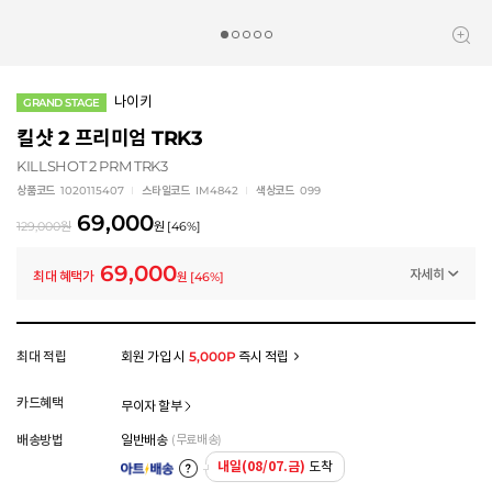
나이키
GRAND STAGE
킬샷 2 프리미엄 TRK3
KILLSHOT 2 PRM TRK3
상품코드
1020115407
스타일코드
IM4842
색상코드
099
69,000
129,000
원
원
[
46
%]
69,000
자세히
최대 혜택가
원
[
46
%]
멤버십 상시 할인
로그인 후 등급 혜택을 확인하세요
모든 혜택이 적용된 금액으로, 실제 결제 금액과는 차이가 있을 수 있습니다.
최대 적립
회원 가입 시
5,000P
즉시 적립
카드혜택
무이자 할부
배송방법
일반배송
(무료배송)
내일(08/07.금)
도착
아트배송