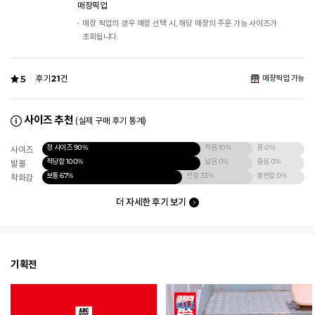
매장픽업
매장 픽업의 경우 매장 선택 시, 해당 매장의 주문 가능 사이즈가
조회됩니다.
5
후기
21
건
매장픽업 가능
사이즈 추천
(실제 구매 후기 통계)
정 사이즈
90%
작음
10%
큼
0%
사이즈
적당함
100%
넓음
0%
좁음
0%
발볼
보통
67%
편함
33%
불편함
0%
착화감
더 자세한 후기 보기
기획전