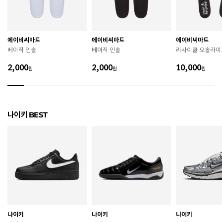
굽높이
상세페이지 참조
제조자
Nike Inc.
에이비씨마트
에이비씨마트
에이비씨마트
베이직 인솔
베이직 인솔
리사이클 오솔라이
제조국
인도네시아
2,000
2,000
10,000
원
원
원
A/S 책임자와 전화번호
ABC마트 A/S 담당자 : 080-701-7770
상품별 입고시기에 따라 상이하여, 배송 받으신 제품의
제조년월
라벨 참고 바랍니다.
나이키 BEST
관련 법 및 소비자 분쟁 해결 기준에 따름 (품질보증기간
품질보증기준
: 구입일로부터 6개월 이내)
 [공통] 

 제품의 소재 및 구조에 따라 취급 방법이 달라질 수 있
으므로 반드시 제품에 부착된 케어라벨을 확인 후 사용
하시기 바랍니다. 

 젖은 노면이나 미끄러운 장소에서는 미끄러질 수 있으
므로 착용 시 주의하시기 바랍니다. 

 장시간 착용 후에는 통풍이 잘 되는 곳에서 건조하여 보
관하시기 바랍니다. 

나이키
나이키
나이키
 직사광선이나 고온 다습한 장소를 피해 보관하시기 바