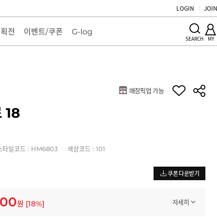
LOGIN
JOI
기획전
이벤트/쿠폰
G-log
MY
SEARCH
매장픽업 가능
키
 18
스타일코드 : HM6803
색상코드 : 101
쿠폰 다운받기
900
자세히
원
[
18
%]