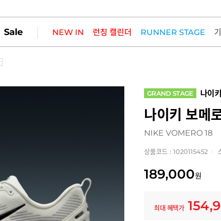
Sale
NEW IN
런칭 캘린더
RUNNER STAGE
나이
GRAND STAGE
나이키 보메로
NIKE VOMERO 18
상품코드 : 1020115452
189,000
원
154,
최대 혜택가