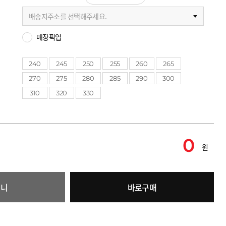
배송지주소를 선택해주세요.
매장픽업
240
245
250
255
260
265
270
275
280
285
290
300
310
320
330
0
원
구니
바로구매