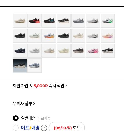
 쿠폰 (~8/9)
원
-34,100
을 확인하세요
금액으로, 실제 결제 금액과는 차이가 있을 수 있습니다.
회원 가입 시
5,000P
즉시 적립
무이자 할부
일반배송
(무료배송)
아트배송
(08/10.월)
도착