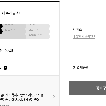
구매 후기 통계)
작음
1%
큼
1%
넓음
7%
좁음
1%
사이즈
불편함
0%
매장별 재고확인
총 138건)
총 결제금액
보기
장바
끔하게 도착해서 만족스러웠어요. 생
 좋아서 받아보자마자 기분이 좋더라