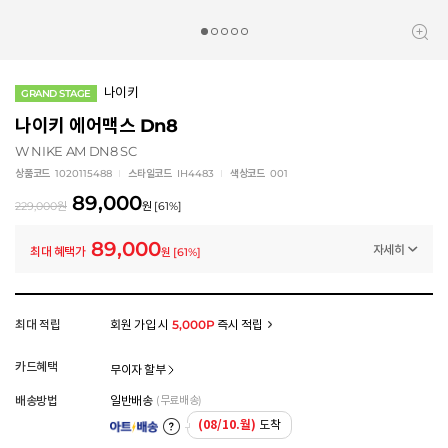
나이키
GRAND STAGE
나이키 에어맥스 Dn8
W NIKE AM DN8 SC
상품코드
1020115488
스타일코드
IH4483
색상코드
001
89,000
229,000
원
원
[
61
%]
89,000
자세히
최대 혜택가
원
[
61
%]
멤버십 상시 할인
로그인 후 등급 혜택을 확인하세요
모든 혜택이 적용된 금액으로, 실제 결제 금액과는 차이가 있을 수 있습니다.
최대 적립
회원 가입 시
5,000P
즉시 적립
카드혜택
무이자 할부
배송방법
일반배송
(무료배송)
(08/10.월)
도착
아트배송