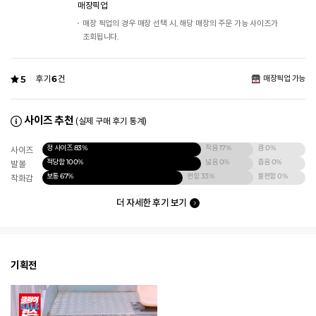
매장픽업
매장 픽업의 경우 매장 선택 시, 해당 매장의 주문 가능 사이즈가
조회됩니다.
5
후기
6
건
매장픽업 가능
사이즈 추천
(실제 구매 후기 통계)
정 사이즈
83%
작음
17%
큼
0%
사이즈
적당함
100%
넓음
0%
좁음
0%
발볼
보통
67%
편함
33%
불편함
0%
착화감
더 자세한 후기 보기
기획전