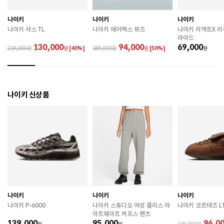
관하시기 바랍니다. 

 직사광선이나 고온 다습한 장소를 피해 보관하시기 바
나이키
나이키
나이키
랍니다. 

나이키 샥스 TL
나이키 에어맥스 뮤즈
나이키 리액트X 
 제품에 부착된 장식이나 부자재는 강한 충격에 의해 파
라이드
손될 수 있으니 주의하시기 바랍니다. 

130,000
94,000
69,000
219,000
원
[40%]
189,000
원
[50%]
원
 작은 부품이 탈락 될 경우 삼킬 위험이 있으므로 주의하
시기 바랍니다. 

 제품의 수명 연장을 위해 용도에 맞게 착용하시기 바랍
니다. 

 에어솔 제품은 구조상 수리가 불가능하며 외부 충격으
나이키 신상품
로 에어가 손상된 경우 보상이 어렵습니다. 

 [가죽] 

 천연가죽 및 패브릭 소재는 물기와 마찰에 의해 이염 또
는 변색이 발생할 수 있습니다. 

 젖었을 경우 직사광선, 난방기구, 드라이어 등으로 강제 
건조하지 마십시오. 

 오염 시 부드러운 솔이나 천으로 닦고 신발 전용 클리너
를 사용하십시오. 

 불꽃 및 화기에 가까이 두지 마십시오. 

 신발 뒤꿈치를 꺾어 신지 마십시오. 

나이키
나이키
나이키
 천연가죽 제품 : 물세탁을 피하고 신발 전용 클리너로 
나이키 P-6000
나이키 스튜디오 여성 플리스 라
나이키 코르테즈 LT
관리하시기 바랍니다. 

이트웨이트 커프스 팬츠
 인조가죽 제품 : 부드러운 솔 또는 천으로 오염을 제거 
139,000
95,000
96,0