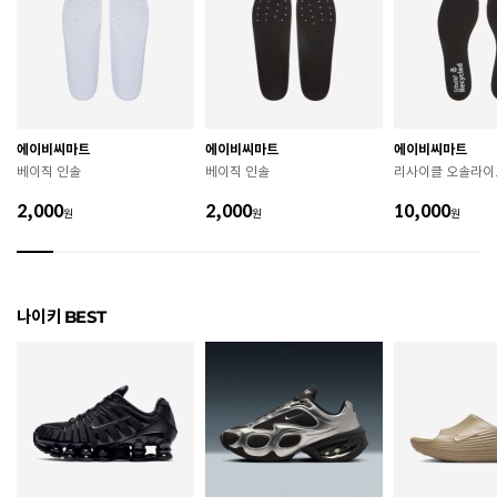
치수
220 / 225 / 230 / 235 / 240 / 245 / 250
굽높이
3.8cm
제조자
Nike Inc.
에이비씨마트
에이비씨마트
에이비씨마트
제조국
베트남
베이직 인솔
베이직 인솔
리사이클 오솔라이
A/S 책임자와 전화번호
ABC마트 A/S 담당자 : 080-701-7770
2,000
2,000
10,000
원
원
원
상품별 입고시기에 따라 상이하여, 배송 받으신 제품의
제조년월
라벨 참고 바랍니다.
관련 법 및 소비자 분쟁 해결 기준에 따름 (품질보증기간
나이키 BEST
품질보증기준
: 구입일로부터 6개월 이내)
 [공통] 

 제품의 소재 및 구조에 따라 취급 방법이 달라질 수 있
으므로 반드시 제품에 부착된 케어라벨을 확인 후 사용
하시기 바랍니다. 

 젖은 노면이나 미끄러운 장소에서는 미끄러질 수 있으
므로 착용 시 주의하시기 바랍니다. 

 장시간 착용 후에는 통풍이 잘 되는 곳에서 건조하여 보