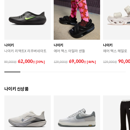
치수
65 / 70
제조자
Nike Inc.
제조국
파키스탄
나이키
나이키
나이키
상품별 입고시기에 따라 상이하여, 배송 받으신 제품의
제조년월
나이키 리액트X 리주버네이트
에어 맥스 아일라 샌들
에어 맥스 헤일로
라벨 참고 바랍니다.
62,000
69,000
90,0
89,000
원
[30%]
129,000
원
[46%]
129,000
관련 법 및 소비자 분쟁 해결 기준에 따름 (품질보증기간
품질보증기준
: 구입일로부터 6개월 이내)
A/S 책임자와 전화번호
ABC마트 A/S 담당자 : 080-701-7770
나이키 신상품
 [공통] 

 세탁 전 반드시 제품에 부착된 케어라벨의 세탁 및 취급 
방법을 확인하시기 바랍니다. 

 건조 시 강한 직사광선을 피해 통풍이 잘 되는 그늘에서 
건조하시기 바랍니다. 

 강한 마찰 시 보풀이나 원단 손상이 발생할 수 있으니 
착용 시 주의하시기 바랍니다. 

 작은 부자재가 탈락 될 경우 삼킬 위험이 있으니 주의하