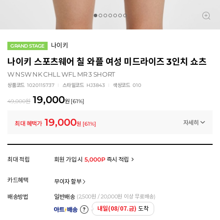
나이키
GRAND STAGE
나이키 스포츠웨어 칠 와플 여성 미드라이즈 3인치 쇼츠
W NSW NK CHLL WFL MR 3 SHORT
상품코드
1020115737
스타일코드
HJ3843
색상코드
010
19,000
49,000
원
원
[
61
%]
19,000
자세히
최대 혜택가
원
[
61
%]
멤버십 상시 할인
로그인 후 등급 혜택을 확인하세요
모든 혜택이 적용된 금액으로, 실제 결제 금액과는 차이가 있을 수 있습니다.
최대 적립
회원 가입 시
5,000P
즉시 적립
카드혜택
무이자 할부
배송방법
일반배송
(
2,500
원 /
20,000
원 이상 무료배송)
내일(08/07.금)
도착
아트배송