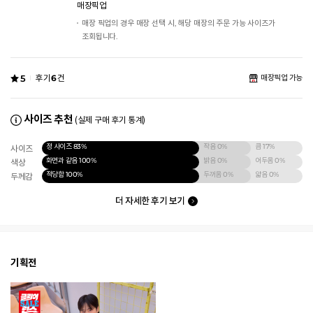
매장픽업
매장 픽업의 경우 매장 선택 시, 해당 매장의 주문 가능 사이즈가
조회됩니다.
5
후기
6
건
매장픽업 가능
사이즈 추천
(실제 구매 후기 통계)
정 사이즈
83%
작음
0%
큼
17%
사이즈
화면과 같음
100%
밝음
0%
어두움
0%
색상
적당함
100%
두꺼움
0%
얇음
0%
두께감
더 자세한 후기 보기
기획전