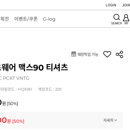
LOGIN
JOI
기획전
이벤트/쿠폰
G-log
MY
SEARCH
매장픽업 가능
키
웨어 맥스90 티셔츠
C PCKT VNTG
타일코드 : HQ9261
색상코드 : 229
0
원
[
50
%]
00
자세히
원
[
50
%]