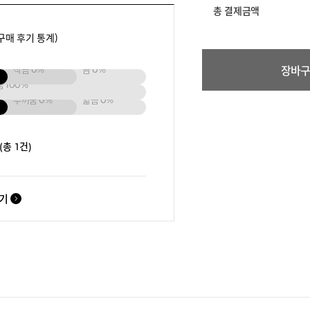
총 결제금액
구매 후기 통계)
장바
작음
0%
큼
0%
움
100%
두꺼움
0%
얇음
0%
(총 1건)
보기