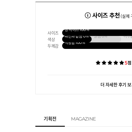
사이즈 추천
(실제 
정 사이즈
100%
사이즈
화면과 같음
0%
밝음
0%
어두
색상
적당함
100%
두께감
5
점
더 자세한 후기 
기획전
MAGAZINE