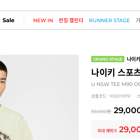
Sale
NEW IN
런칭 캘린더
RUNNER STAGE
나이
GRAND STAGE
나이키 스포츠
U NSW TEE M90 O
상품코드 : 1020115751
스
29,00
59,000
원
29,0
최대 혜택가