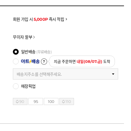
을 확인하세요
금액으로, 실제 결제 금액과는 차이가 있을 수 있습니다.
회원 가입 시
5,000P
즉시 적립
무이자 할부
일반배송
(무료배송)
아트배송
지금 주문하면
내일(08/07.금)
도착
배송지주소를 선택해주세요.
매장픽업
90
95
100
110