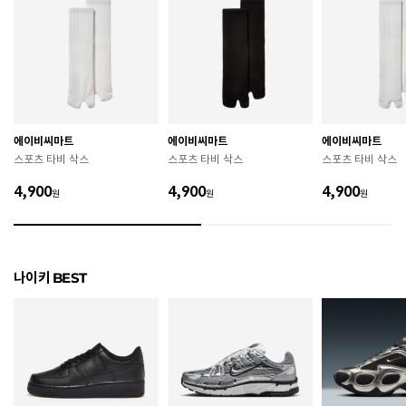
치수
220 / 230 / 240 / 250 / 260
굽높이
3.3cm
제조자
Nike Inc.
에이비씨마트
에이비씨마트
에이비씨마트
제조국
인도
스포츠 타비 삭스
스포츠 타비 삭스
스포츠 타비 삭스
A/S 책임자와 전화번호
ABC마트 A/S 담당자 : 080-701-7770
4,900
4,900
4,900
원
원
원
상품별 입고시기에 따라 상이하여, 배송 받으신 제품의
제조년월
라벨 참고 바랍니다.
관련 법 및 소비자 분쟁 해결 기준에 따름 (품질보증기간
나이키 BEST
품질보증기준
: 구입일로부터 6개월 이내)
 [공통] 

 제품의 소재 및 구조에 따라 취급 방법이 달라질 수 있
으므로 반드시 제품에 부착된 케어라벨을 확인 후 사용
하시기 바랍니다. 

 젖은 노면이나 미끄러운 장소에서는 미끄러질 수 있으