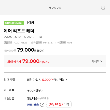
나이키
GRAND STAGE
에어 리프트 레더
WMNS NIKE AIR RIFT LTR
상품코드
1020116329
스타일코드
HM5737
색상코드
003
79,000
159,000
원
원
[
50
%]
79,000
자세히
최대 혜택가
원
[
50
%]
프로모션
나이키 스페셜 클리어런스 (~8/20)
-80,000
원
멤버십 상시 할인
최대 적립
회원 가입 시
5,000P
즉시 적립
로그인 후 등급 혜택을 확인하세요
모든 혜택이 적용된 금액으로, 실제 결제 금액과는 차이가 있을 수 있습니다.
카드혜택
무이자 할부
배송방법
일반배송
(무료배송)
(08/10.월)
도착
아트배송