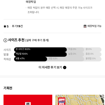
매장픽업
매장 픽업의 경우 매장 선택 시, 해당 매장의 주문 가능 사이즈가
조회됩니다.
5
후기
19
건
매장픽업 가능
사이즈 추천
(실제 구매 후기 통계)
정 사이즈
100%
작음
0%
큼
0%
사이즈
적당함
100%
넓음
0%
좁음
0%
발볼
보통
47%
편함
53%
불편함
0%
착화감
더 자세한 후기 보기
기획전