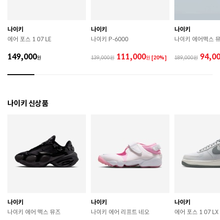
므로 착용 시 주의하시기 바랍니다. 

 장시간 착용 후에는 통풍이 잘 되는 곳에서 건조하여 보
관하시기 바랍니다. 

 직사광선이나 고온 다습한 장소를 피해 보관하시기 바
나이키
나이키
나이키
랍니다. 

에어 포스 1 07 LE
나이키 P-6000
나이키 에어맥스 
 제품에 부착된 장식이나 부자재는 강한 충격에 의해 파
손될 수 있으니 주의하시기 바랍니다. 

149,000
111,000
94,0
원
139,000
원
[20%]
189,000
 작은 부품이 탈락 될 경우 삼킬 위험이 있으므로 주의하
시기 바랍니다. 

 제품의 수명 연장을 위해 용도에 맞게 착용하시기 바랍
니다. 

 에어솔 제품은 구조상 수리가 불가능하며 외부 충격으
나이키 신상품
로 에어가 손상된 경우 보상이 어렵습니다. 

 [가죽] 

 천연가죽 및 패브릭 소재는 물기와 마찰에 의해 이염 또
는 변색이 발생할 수 있습니다. 

 젖었을 경우 직사광선, 난방기구, 드라이어 등으로 강제 
건조하지 마십시오. 

 오염 시 부드러운 솔이나 천으로 닦고 신발 전용 클리너
를 사용하십시오. 

 불꽃 및 화기에 가까이 두지 마십시오. 

 신발 뒤꿈치를 꺾어 신지 마십시오. 

나이키
나이키
나이키
 천연가죽 제품 : 물세탁을 피하고 신발 전용 클리너로 
나이키 에어 맥스 뮤즈
나이키 에어 리프트 네오
에어 포스 1 07 L
관리하시기 바랍니다. 
