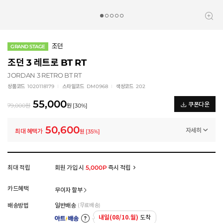
조던
GRAND STAGE
조던 3 레트로 BT RT
JORDAN 3 RETRO BT RT
상품코드
1020118179
스타일코드
DM0968
색상코드
202
55,000
쿠폰다운
79,000
원
원
[
30
%]
50,600
자세히
최대 혜택가
원
[
35
%]
일반쿠폰
썸머 브랜드 결산 8% 쿠폰 (~8/13)
-4,400
원
멤버십 상시 할인
최대 적립
회원 가입 시
5,000P
즉시 적립
로그인 후 등급 혜택을 확인하세요
모든 혜택이 적용된 금액으로, 실제 결제 금액과는 차이가 있을 수 있습니다.
카드혜택
무이자 할부
배송방법
일반배송
(무료배송)
내일(08/10.월)
도착
아트배송