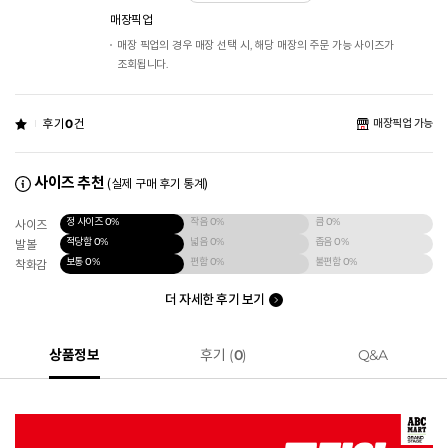
매장픽업
매장 픽업의 경우 매장 선택 시, 해당 매장의 주문 가능 사이즈가
조회됩니다.
후기
0
건
매장픽업 가능
사이즈 추천
(실제 구매 후기 통계)
정 사이즈
0%
작음
0%
큼
0%
사이즈
적당함
0%
넓음
0%
좁음
0%
발볼
보통
0%
편함
0%
불편함
0%
착화감
더 자세한 후기 보기
상품정보
후기 (
0
)
Q&A