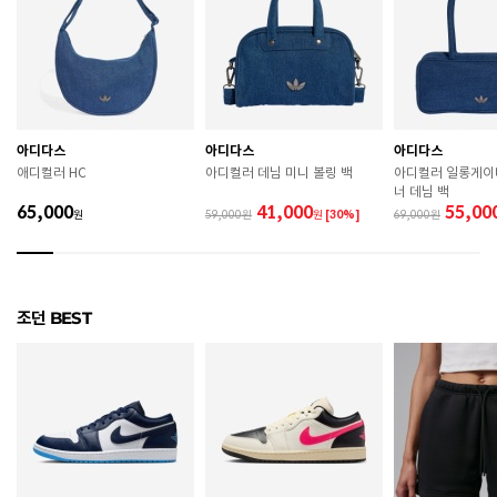
치수
120 / 130 / 140 / 150 / 160
굽높이
2.3cm
제조자
Nike Inc.
아디다스
아디다스
아디다스
제조국
인도네시아
애디컬러 HC
아디컬러 데님 미니 볼링 백
아디컬러 일롱게이
너 데님 백
A/S 책임자와 전화번호
ABC마트 A/S 담당자 : 080-701-7770
65,000
41,000
55,00
원
59,000
원
[30%]
69,000
상품별 입고시기에 따라 상이하여, 배송 받으신 제품의
제조년월
라벨 참고 바랍니다.
관련 법 및 소비자 분쟁 해결 기준에 따름 (품질보증기간
조던 BEST
품질보증기준
: 구입일로부터 6개월 이내)
 [공통] 

 제품의 소재 및 구조에 따라 취급 방법이 달라질 수 있
으므로 반드시 제품에 부착된 케어라벨을 확인 후 사용
하시기 바랍니다. 

 젖은 노면이나 미끄러운 장소에서는 미끄러질 수 있으
므로 착용 시 주의하시기 바랍니다. 
