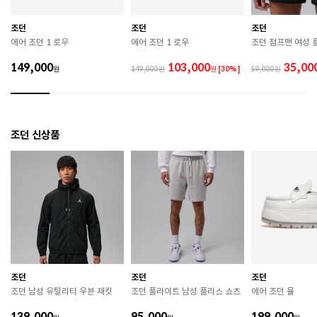
 장시간 착용 후에는 통풍이 잘 되는 곳에서 건조하여 보
관하시기 바랍니다. 

 직사광선이나 고온 다습한 장소를 피해 보관하시기 바
조던
조던
조던
랍니다. 

에어 조던 1 로우
에어 조던 1 로우
조던 점프맨 여성 
 제품에 부착된 장식이나 부자재는 강한 충격에 의해 파
손될 수 있으니 주의하시기 바랍니다. 

149,000
103,000
35,00
원
149,000
원
[30%]
59,000
 작은 부품이 탈락 될 경우 삼킬 위험이 있으므로 주의하
시기 바랍니다. 

 제품의 수명 연장을 위해 용도에 맞게 착용하시기 바랍
니다. 

 에어솔 제품은 구조상 수리가 불가능하며 외부 충격으
조던 신상품
로 에어가 손상된 경우 보상이 어렵습니다. 

 [가죽] 

 천연가죽 및 패브릭 소재는 물기와 마찰에 의해 이염 또
는 변색이 발생할 수 있습니다. 

 젖었을 경우 직사광선, 난방기구, 드라이어 등으로 강제 
건조하지 마십시오. 

 오염 시 부드러운 솔이나 천으로 닦고 신발 전용 클리너
를 사용하십시오. 

 불꽃 및 화기에 가까이 두지 마십시오. 

 신발 뒤꿈치를 꺾어 신지 마십시오. 

조던
조던
조던
 천연가죽 제품 : 물세탁을 피하고 신발 전용 클리너로 
조던 남성 유틸리티 우븐 재킷
조던 플라이트 남성 플리스 쇼츠
에어 조던 뮬
관리하시기 바랍니다. 

 인조가죽 제품 : 부드러운 솔 또는 천으로 오염을 제거 
139,000
95,000
199,000