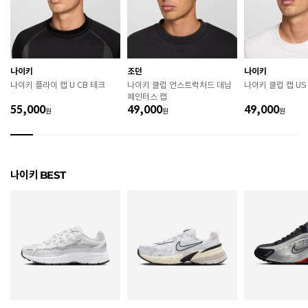
굽높이
3.8cm
제조자
Nike Inc.
나이키
조던
나이키
제조국
인도네시아
나이키 플라이 캡 U CB 테크
나이키 클럽 언스트럭처드 데님
나이키 클럽 캡 US
페인터스 캡
A/S 책임자와 전화번호
ABC마트 A/S 담당자 : 080-701-7770
55,000
49,000
49,000
원
원
원
상품별 입고시기에 따라 상이하여, 배송 받으신 제품의
제조년월
라벨 참고 바랍니다.
관련 법 및 소비자 분쟁 해결 기준에 따름 (품질보증기간
나이키 BEST
품질보증기준
: 구입일로부터 6개월 이내)
 [공통] 

 제품의 소재 및 구조에 따라 취급 방법이 달라질 수 있
으므로 반드시 제품에 부착된 케어라벨을 확인 후 사용
하시기 바랍니다. 

 젖은 노면이나 미끄러운 장소에서는 미끄러질 수 있으
므로 착용 시 주의하시기 바랍니다. 

 장시간 착용 후에는 통풍이 잘 되는 곳에서 건조하여 보
관하시기 바랍니다. 
