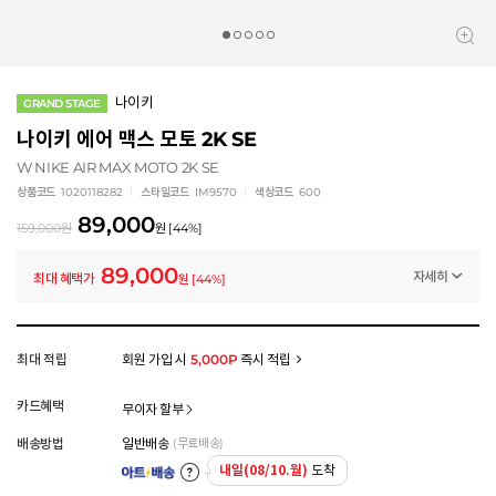
나이키
GRAND STAGE
나이키 에어 맥스 모토 2K SE
W NIKE AIR MAX MOTO 2K SE
상품코드
1020118282
스타일코드
IM9570
색상코드
600
89,000
159,000
원
원
[
44
%]
89,000
자세히
최대 혜택가
원
[
44
%]
멤버십 상시 할인
로그인 후 등급 혜택을 확인하세요
모든 혜택이 적용된 금액으로, 실제 결제 금액과는 차이가 있을 수 있습니다.
최대 적립
회원 가입 시
5,000P
즉시 적립
카드혜택
무이자 할부
배송방법
일반배송
(무료배송)
내일(08/10.월)
도착
아트배송