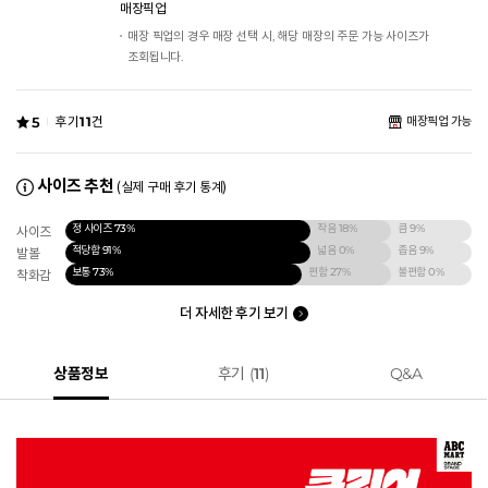
매장픽업
매장 픽업의 경우 매장 선택 시, 해당 매장의 주문 가능 사이즈가
조회됩니다.
5
후기
11
건
매장픽업 가능
사이즈 추천
(실제 구매 후기 통계)
정 사이즈
73%
작음
18%
큼
9%
사이즈
적당함
91%
넓음
0%
좁음
9%
발볼
보통
73%
편함
27%
불편함
0%
착화감
더 자세한 후기 보기
상품정보
후기 (
11
)
Q&A