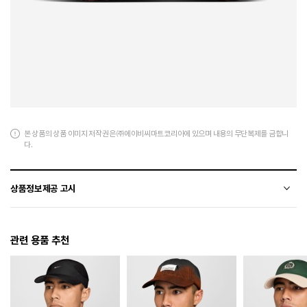
본 상품의 상품 이미지 저작권은 ㈜에이비씨마트코리아에 있으며 내용의 무단복제를 금합니
다.
상품정보제공 고시
전자상거래 등에서의 상품정보제공 고시에 따라 작성되었습니다.
관련 용품 추천
소재
폴리에스터+천연가죽(소가죽)+합성수지
색상
600
치수
220 / 225 / 230 / 235 / 240 / 245 / 250 / 255 / 260