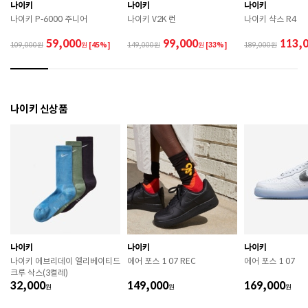
 직사광선이나 고온 다습한 장소를 피해 보관하시기 바
나이키
나이키
나이키
랍니다. 

나이키 P-6000 주니어
나이키 V2K 런
나이키 샥스 R4
 제품에 부착된 장식이나 부자재는 강한 충격에 의해 파
손될 수 있으니 주의하시기 바랍니다. 

59,000
99,000
113,
109,000
원
[45%]
149,000
원
[33%]
189,000
 작은 부품이 탈락 될 경우 삼킬 위험이 있으므로 주의하
시기 바랍니다. 

 제품의 수명 연장을 위해 용도에 맞게 착용하시기 바랍
니다. 

 에어솔 제품은 구조상 수리가 불가능하며 외부 충격으
나이키 신상품
로 에어가 손상된 경우 보상이 어렵습니다. 

 [가죽] 

 천연가죽 및 패브릭 소재는 물기와 마찰에 의해 이염 또
는 변색이 발생할 수 있습니다. 

 젖었을 경우 직사광선, 난방기구, 드라이어 등으로 강제 
건조하지 마십시오. 

 오염 시 부드러운 솔이나 천으로 닦고 신발 전용 클리너
를 사용하십시오. 

 불꽃 및 화기에 가까이 두지 마십시오. 

 신발 뒤꿈치를 꺾어 신지 마십시오. 

나이키
나이키
나이키
 천연가죽 제품 : 물세탁을 피하고 신발 전용 클리너로 
나이키 에브리데이 엘리베이티드
에어 포스 1 07 REC
에어 포스 1 07
관리하시기 바랍니다. 

크루 삭스(3켤레)
 인조가죽 제품 : 부드러운 솔 또는 천으로 오염을 제거 
32,000
149,000
169,000
원
후 자연 건조하시기 바랍니다. 

원
원
 스웨이드 소재 : 물세탁을 피하고 전용 브러시로 관리하