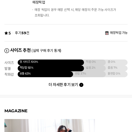
매장픽업
매장 픽업의 경우 매장 선택 시, 해당 매장의 주문 가능 사이즈가
조회됩니다.
5
후기
59
건
매장픽업 가능
사이즈 추천
(실제 구매 후기 통계)
정 사이즈
100%
작음
0%
큼
0%
사이즈
적당함
92%
넓음
2%
좁음
7%
발볼
보통
63%
편함
37%
불편함
0%
착화감
더 자세한 후기 보기
MAGAZINE