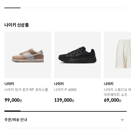
 작은 부품이 탈락 될 경우 삼킬 위험이 있으므로 주의하
시기 바랍니다. 

 제품의 수명 연장을 위해 용도에 맞게 착용하시기 바랍
니다. 

 에어솔 제품은 구조상 수리가 불가능하며 외부 충격으
나이키 신상품
로 에어가 손상된 경우 보상이 어렵습니다. 

 [가죽] 

 천연가죽 및 패브릭 소재는 물기와 마찰에 의해 이염 또
는 변색이 발생할 수 있습니다. 

 젖었을 경우 직사광선, 난방기구, 드라이어 등으로 강제 
건조하지 마십시오. 

 오염 시 부드러운 솔이나 천으로 닦고 신발 전용 클리너
를 사용하십시오. 

 불꽃 및 화기에 가까이 두지 마십시오. 

 신발 뒤꿈치를 꺾어 신지 마십시오. 

나이키
나이키
나이키
 천연가죽 제품 : 물세탁을 피하고 신발 전용 클리너로 
나이키 덩크 로우 RP 프리스쿨
나이키 P-6000
나이키 스튜디오 여
관리하시기 바랍니다. 

이트웨이트 쇼츠
 인조가죽 제품 : 부드러운 솔 또는 천으로 오염을 제거 
99,000
139,000
69,000
원
후 자연 건조하시기 바랍니다. 

원
원
 스웨이드 소재 : 물세탁을 피하고 전용 브러시로 관리하
시기 바랍니다. 

주문/배송 안내
 [섬유/합성 소재] 

 기름기가 있는 장소에서의 사용은 피하시기 바랍니다. 

소재별 관리방법