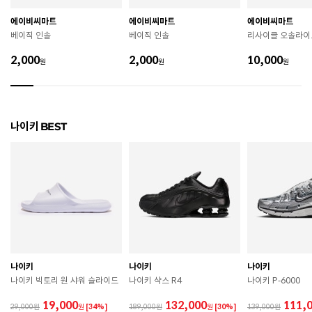
에이비씨마트
에이비씨마트
에이비씨마트
제조국
베트남
베이직 인솔
베이직 인솔
리사이클 오솔라이
A/S 책임자와 전화번호
ABC마트 A/S 담당자 : 080-701-7770
2,000
2,000
10,000
원
원
원
상품별 입고시기에 따라 상이하여, 배송 받으신 제품의
제조년월
라벨 참고 바랍니다.
관련 법 및 소비자 분쟁 해결 기준에 따름 (품질보증기간
나이키 BEST
품질보증기준
: 구입일로부터 6개월 이내)
 [공통] 

 제품의 소재 및 구조에 따라 취급 방법이 달라질 수 있
으므로 반드시 제품에 부착된 케어라벨을 확인 후 사용
하시기 바랍니다. 

 젖은 노면이나 미끄러운 장소에서는 미끄러질 수 있으
므로 착용 시 주의하시기 바랍니다. 

 장시간 착용 후에는 통풍이 잘 되는 곳에서 건조하여 보
관하시기 바랍니다. 

 직사광선이나 고온 다습한 장소를 피해 보관하시기 바
나이키
나이키
나이키
랍니다. 

나이키 빅토리 원 샤워 슬라이드
나이키 샥스 R4
나이키 P-6000
 제품에 부착된 장식이나 부자재는 강한 충격에 의해 파
손될 수 있으니 주의하시기 바랍니다. 

19,000
132,000
111,
29,000
원
[34%]
189,000
원
[30%]
139,000