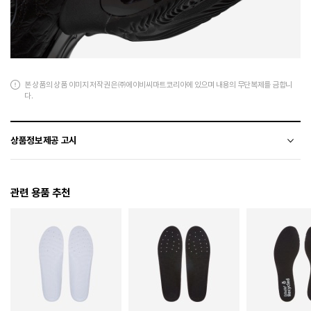
본 상품의 상품 이미지 저작권은 ㈜에이비씨마트코리아에 있으며 내용의 무단복제를 금합니
다.
상품정보제공 고시
전자상거래 등에서의 상품정보제공 고시에 따라 작성되었습니다.
관련 용품 추천
소재
천연가죽(소가죽)+폴리에스터
색상
001
치수
220 / 225 / 230 / 235 / 240 / 245 / 250 / 255 / 260
굽높이
5.3cm
제조자
Nike Inc.