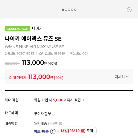
나이키
GRAND STAGE
나이키 에어맥스 뮤즈 SE
WMNS NIKE AIR MAX MUSE SE
상품코드
1020118283
스타일코드
IB6689
색상코드
001
113,000
189,000
원
원
[
40
%]
113,000
자세히
최대 혜택가
원
[
40
%]
멤버십 상시 할인
로그인 후 등급 혜택을 확인하세요
모든 혜택이 적용된 금액으로, 실제 결제 금액과는 차이가 있을 수 있습니다.
최대 적립
회원 가입 시
5,000P
즉시 적립
카드혜택
무이자 할부
배송방법
일반배송
(무료배송)
내일(08/10.월)
도착
아트배송