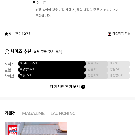
매장픽업
매장 픽업의 경우 매장 선택 시, 해당 매장의 주문 가능 사이즈가
조회됩니다.
5
후기
127
건
매장픽업 가능
사이즈 추천
(실제 구매 후기 통계)
정 사이즈
95%
작음
5%
큼
0%
사이즈
적당함
94%
넓음
1%
좁음
5%
발볼
보통
87%
편함
13%
불편함
0%
착화감
더 자세한 후기 보기
기획전
MAGAZINE
LAUNCHING