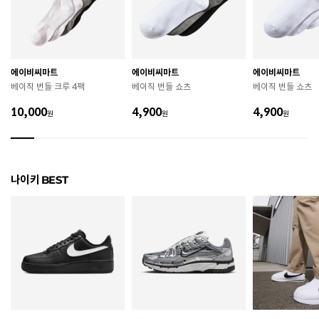
굽높이
3.3cm
제조자
Nike Inc.
에이비씨마트
에이비씨마트
에이비씨마트
제조국
중국
베이직 번들 크루 4팩
베이직 번들 쇼츠
베이직 번들 쇼츠
A/S 책임자와 전화번호
ABC마트 A/S 담당자 : 080-701-7770
10,000
4,900
4,900
원
원
원
상품별 입고시기에 따라 상이하여, 배송 받으신 제품의
제조년월
라벨 참고 바랍니다.
관련 법 및 소비자 분쟁 해결 기준에 따름 (품질보증기간
나이키 BEST
품질보증기준
: 구입일로부터 6개월 이내)
 [공통] 

 제품의 소재 및 구조에 따라 취급 방법이 달라질 수 있
으므로 반드시 제품에 부착된 케어라벨을 확인 후 사용
하시기 바랍니다. 

 젖은 노면이나 미끄러운 장소에서는 미끄러질 수 있으
므로 착용 시 주의하시기 바랍니다. 

 장시간 착용 후에는 통풍이 잘 되는 곳에서 건조하여 보
관하시기 바랍니다. 
