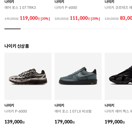
 직사광선이나 고온 다습한 장소를 피해 보관하시기 바
나이키
나이키
나이키
랍니다. 

에어 포스 1 07 TRK3
나이키 P-6000
나이키 코르테즈 
 제품에 부착된 장식이나 부자재는 강한 충격에 의해 파
손될 수 있으니 주의하시기 바랍니다. 

119,000
111,000
83,0
149,000
원
[20%]
139,000
원
[20%]
119,000
 작은 부품이 탈락 될 경우 삼킬 위험이 있으므로 주의하
시기 바랍니다. 

 제품의 수명 연장을 위해 용도에 맞게 착용하시기 바랍
니다. 

 에어솔 제품은 구조상 수리가 불가능하며 외부 충격으
나이키 신상품
로 에어가 손상된 경우 보상이 어렵습니다. 

 [가죽] 

 천연가죽 및 패브릭 소재는 물기와 마찰에 의해 이염 또
는 변색이 발생할 수 있습니다. 

 젖었을 경우 직사광선, 난방기구, 드라이어 등으로 강제 
건조하지 마십시오. 

 오염 시 부드러운 솔이나 천으로 닦고 신발 전용 클리너
를 사용하십시오. 

 불꽃 및 화기에 가까이 두지 마십시오. 

 신발 뒤꿈치를 꺾어 신지 마십시오. 

나이키
나이키
나이키
 천연가죽 제품 : 물세탁을 피하고 신발 전용 클리너로 
나이키 P-6000
에어 포스 1 07 LX 비브람
나이키 에어 맥스 
관리하시기 바랍니다. 

 인조가죽 제품 : 부드러운 솔 또는 천으로 오염을 제거 
139,000
179,000
199,000
원
후 자연 건조하시기 바랍니다. 

원
원
 스웨이드 소재 : 물세탁을 피하고 전용 브러시로 관리하