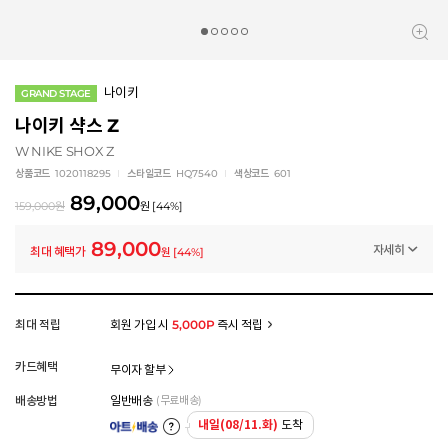
나이키
GRAND STAGE
나이키 샥스 Z
W NIKE SHOX Z
상품코드
1020118295
스타일코드
HQ7540
색상코드
601
89,000
159,000
원
원
[
44
%]
89,000
자세히
최대 혜택가
원
[
44
%]
멤버십 상시 할인
로그인 후 등급 혜택을 확인하세요
모든 혜택이 적용된 금액으로, 실제 결제 금액과는 차이가 있을 수 있습니다.
최대 적립
회원 가입 시
5,000P
즉시 적립
카드혜택
무이자 할부
배송방법
일반배송
(무료배송)
내일(08/11.화)
도착
아트배송