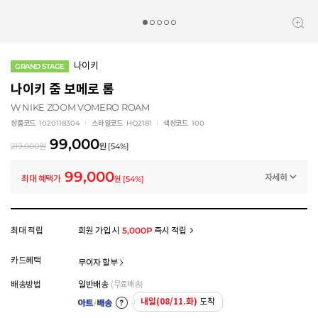
나이키
GRAND STAGE
나이키 줌 보메로 롬
W NIKE ZOOM VOMERO ROAM
상품코드
1020118304
스타일코드
HQ2181
색상코드
100
99,000
219,000
원
원
[
54
%]
99,000
자세히
최대 혜택가
원
[
54
%]
멤버십 상시 할인
로그인 후 등급 혜택을 확인하세요
모든 혜택이 적용된 금액으로, 실제 결제 금액과는 차이가 있을 수 있습니다.
최대 적립
회원 가입 시
5,000P
즉시 적립
카드혜택
무이자 할부
배송방법
일반배송
(무료배송)
내일(08/11.화)
도착
아트배송