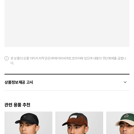
본 상품의 상품 이미지 저작권은 ㈜에이비씨마트코리아에 있으며 내용의 무단복제를 금합니
다.
상품정보제공 고시
전자상거래 등에서의 상품정보제공 고시에 따라 작성되었습니다.
관련 용품 추천
소재
합성고무+폴리에스터+천연가죽(소가죽)
색상
100
치수
230 / 235 / 240 / 245 / 250 / 255 / 260