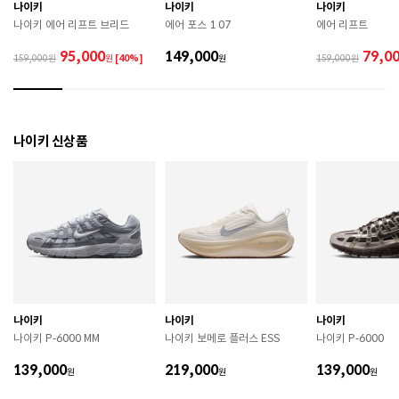
 직사광선이나 고온 다습한 장소를 피해 보관하시기 바
나이키
나이키
나이키
랍니다. 

나이키 에어 리프트 브리드
에어 포스 1 07
에어 리프트
 제품에 부착된 장식이나 부자재는 강한 충격에 의해 파
손될 수 있으니 주의하시기 바랍니다. 

95,000
149,000
79,0
159,000
원
[40%]
원
159,000
 작은 부품이 탈락 될 경우 삼킬 위험이 있으므로 주의하
시기 바랍니다. 

 제품의 수명 연장을 위해 용도에 맞게 착용하시기 바랍
니다. 

 에어솔 제품은 구조상 수리가 불가능하며 외부 충격으
나이키 신상품
로 에어가 손상된 경우 보상이 어렵습니다. 

 [가죽] 

 천연가죽 및 패브릭 소재는 물기와 마찰에 의해 이염 또
는 변색이 발생할 수 있습니다. 

 젖었을 경우 직사광선, 난방기구, 드라이어 등으로 강제 
건조하지 마십시오. 

 오염 시 부드러운 솔이나 천으로 닦고 신발 전용 클리너
를 사용하십시오. 

 불꽃 및 화기에 가까이 두지 마십시오. 

 신발 뒤꿈치를 꺾어 신지 마십시오. 

나이키
나이키
나이키
 천연가죽 제품 : 물세탁을 피하고 신발 전용 클리너로 
나이키 P-6000 MM
나이키 보메로 플러스 ESS
나이키 P-6000
관리하시기 바랍니다. 

 인조가죽 제품 : 부드러운 솔 또는 천으로 오염을 제거 
139,000
219,000
139,000
원
후 자연 건조하시기 바랍니다. 

원
원
 스웨이드 소재 : 물세탁을 피하고 전용 브러시로 관리하