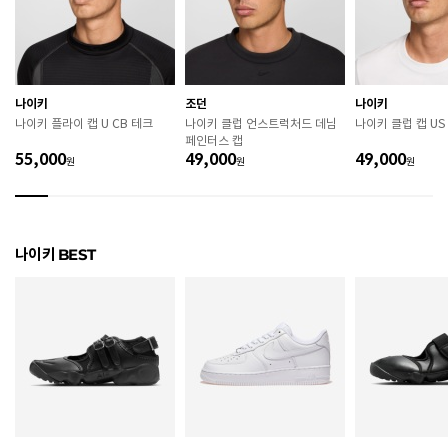
굽높이
4.5cm
제조자
Nike Inc.
나이키
조던
나이키
제조국
중국
나이키 플라이 캡 U CB 테크
나이키 클럽 언스트럭처드 데님
나이키 클럽 캡 US
페인터스 캡
A/S 책임자와 전화번호
ABC마트 A/S 담당자 : 080-701-7770
55,000
49,000
49,000
원
원
원
상품별 입고시기에 따라 상이하여, 배송 받으신 제품의
제조년월
라벨 참고 바랍니다.
관련 법 및 소비자 분쟁 해결 기준에 따름 (품질보증기간
나이키 BEST
품질보증기준
: 구입일로부터 6개월 이내)
 [공통] 

 제품의 소재 및 구조에 따라 취급 방법이 달라질 수 있
으므로 반드시 제품에 부착된 케어라벨을 확인 후 사용
하시기 바랍니다. 

 젖은 노면이나 미끄러운 장소에서는 미끄러질 수 있으
므로 착용 시 주의하시기 바랍니다. 

 장시간 착용 후에는 통풍이 잘 되는 곳에서 건조하여 보
관하시기 바랍니다. 
