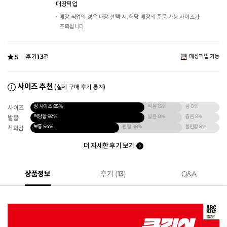
매장픽업
매장 픽업의 경우 매장 선택 시, 해당 매장의 주문 가능 사이즈가
조회됩니다.
5
후기
13
건
매장픽업 가능
사이즈 추천
(실제 구매 후기 통계)
정 사이즈
85%
작음
15%
큼
0%
사이즈
적당함
92%
넓음
0%
좁음
8%
발볼
보통
54%
편함
38%
불편함
8%
착화감
더 자세한 후기 보기
상품정보
후기 (
13
)
Q&A