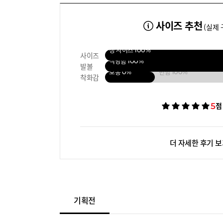
사이즈 추천
(실제 
정 사이즈
100%
사이즈
적당함
100%
발볼
보통
0%
편함
100%
착화감
5
점
더 자세한 후기 
기획전