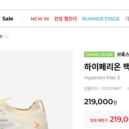
Sale
NEW IN
런칭 캘린더
RUNNER STAGE
화
브룩
GRAND STAGE
하이페리온 맥
Hyperion Max 3
상품코드 : 1020119857
219,000
원
219,
최대 혜택가