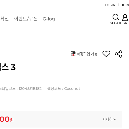
LOGIN
JOI
기획전
이벤트/쿠폰
G-log
MY
SEARCH
매장픽업 가능
스
스 3
스타일코드 : 1204551B182
색상코드 : Coconut
000
자세히
원