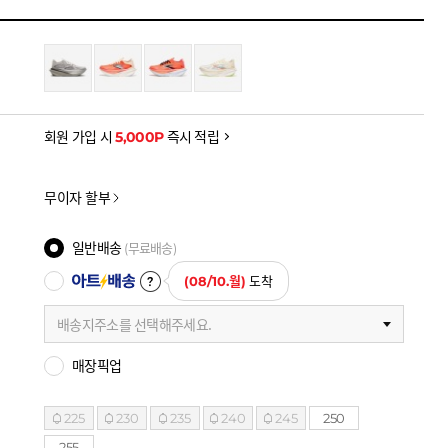
을 확인하세요
금액으로, 실제 결제 금액과는 차이가 있을 수 있습니다.
회원 가입 시
5,000P
즉시 적립
무이자 할부
일반배송
(무료배송)
아트배송
(08/10.월)
도착
배송지주소를 선택해주세요.
매장픽업
225
230
235
240
245
250
255