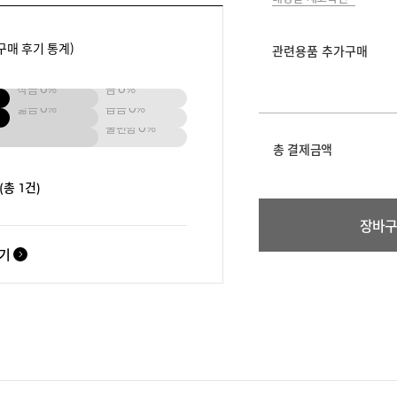
구매 후기 통계)
관련용품 추가구매
작음
0%
큼
0%
넓음
0%
좁음
0%
불편함
0%
총 결제금액
(총 1건)
장바
보기