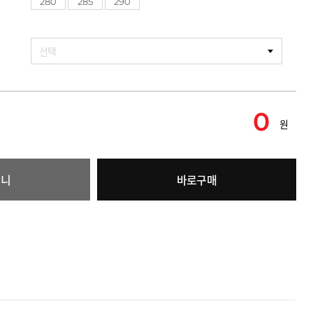
280
285
290
선택
0
원
구니
바로구매