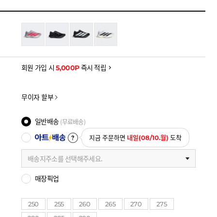
 쿠폰 (~8/9)
원
-37,700
을 확인하세요
금액으로, 실제 결제 금액과는 차이가 있을 수 있습니다.
회원 가입 시
5,000P
즉시 적립
무이자 할부
일반배송
(무료배송)
아트배송
지금 주문하면
내일(08/10.월)
도착
배송지주소를 선택해주세요.
매장픽업
250
255
260
265
270
275