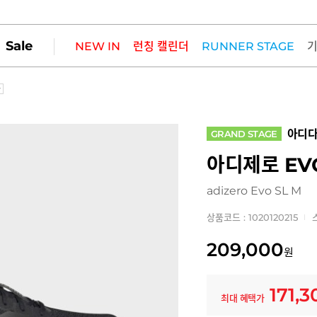
Sale
NEW IN
런칭 캘린더
RUNNER STAGE
아디
GRAND STAGE
아디제로 EVO
adizero Evo SL M
상품코드 : 1020120215
209,000
원
171,3
최대 혜택가