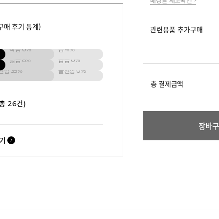
매장별 재고확인
구매 후기 통계)
관련용품 추가구매
작음
0%
큼
4%
넓음
8%
좁음
0%
편함
35%
불편함
0%
총 결제금액
(총 26건)
장바
보기