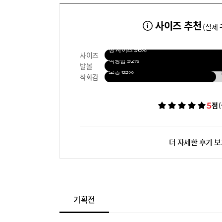
사이즈 추천
(실제 
정 사이즈
96%
사이즈
적당함
92%
발볼
보통
65%
착화감
5
점
더 자세한 후기 
기획전