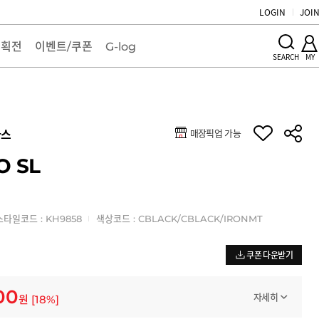
LOGIN
JOI
기획전
이벤트/쿠폰
G-log
MY
SEARCH
매장픽업 가능
다스
 SL
스타일코드 : KH9858
색상코드 : CBLACK/CBLACK/IRONMT
쿠폰 다운받기
00
자세히
원
[
18
%]