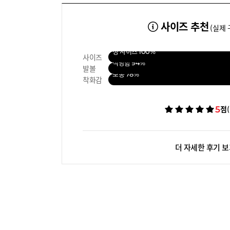
사이즈 추천
(실제 
정 사이즈
100%
사이즈
적당함
94%
발볼
보통
78%
착화감
5
점
더 자세한 후기 