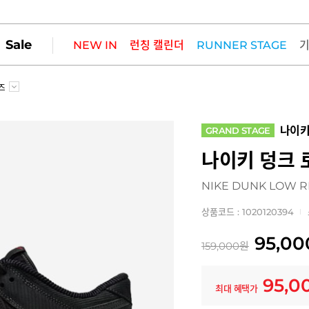
Sale
NEW IN
런칭 캘린더
RUNNER STAGE
즈
나이
GRAND STAGE
나이키 덩크 
NIKE DUNK LOW 
상품코드 : 1020120394
95,00
159,000
원
95,0
최대 혜택가