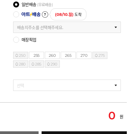
일반배송
(무료배송)
아트배송
(08/10.월)
도착
배송지주소를 선택해주세요.
매장픽업
250
255
260
265
270
275
280
285
290
선택
0
원