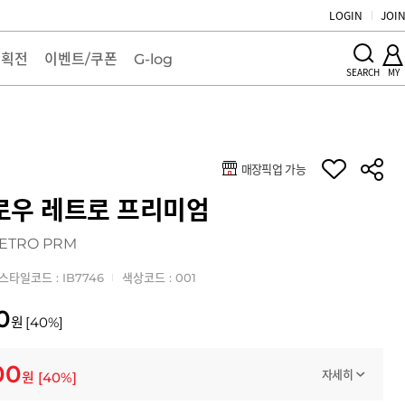
LOGIN
JOI
기획전
이벤트/쿠폰
G-log
MY
SEARCH
매장픽업 가능
키
로우 레트로 프리미엄
RETRO PRM
스타일코드 : IB7746
색상코드 : 001
0
원
[
40
%]
00
자세히
원
[
40
%]