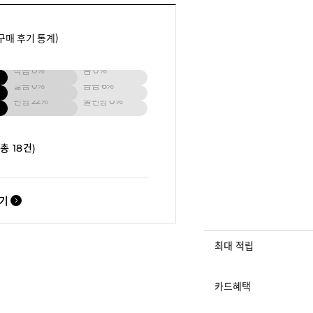
구매 후기 통계)
작음
0%
큼
0%
넓음
0%
좁음
6%
편함
22%
불편함
0%
(총 18건)
보기
최대 적립
카드혜택