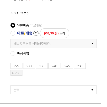
무이자 할부
일반배송
(무료배송)
아트배송
(08/10.월)
도착
배송지주소를 선택해주세요.
매장픽업
225
230
235
240
245
250
260
선택