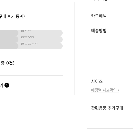
구매 후기 통계)
카드혜택
큼
0%
배송방법
좁음
0%
불편함
0%
(총 0건)
사이즈
보기
매장별 재고확인
관련용품 추가구매