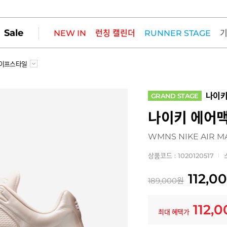
Sale
NEW IN
런칭 캘린더
RUNNER STAGE
이프스타일
나이
GRAND STAGE
나이키 에어맥
WMNS NIKE AIR M
상품코드 : 1020120517
112,0
189,000
원
112,
최대 혜택가