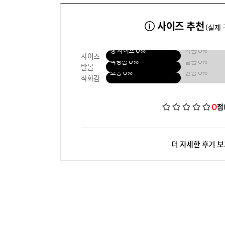
사이즈 추천
(실제 
정 사이즈
0%
작음
0%
사이즈
적당함
0%
넓음
0%
발볼
보통
0%
편함
0%
착화감
0
점
더 자세한 후기 