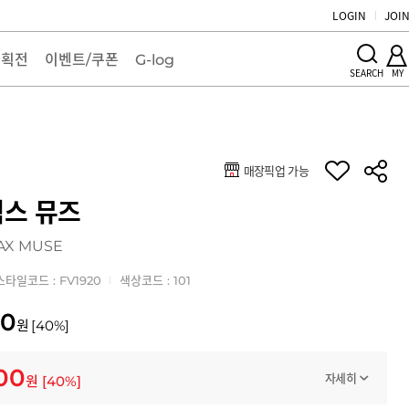
LOGIN
JOI
기획전
이벤트/쿠폰
G-log
MY
SEARCH
매장픽업 가능
키
스 뮤즈
AX MUSE
스타일코드 : FV1920
색상코드 : 101
00
원
[
40
%]
000
자세히
원
[
40
%]