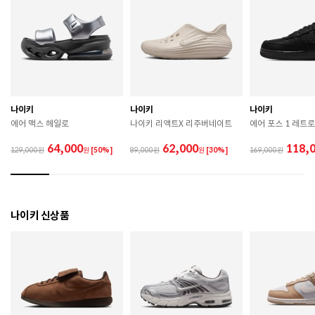
치수
225 / 230 / 235 / 240 / 245 / 250
굽높이
2.8cm
제조자
Nike Inc.
나이키
나이키
나이키
제조국
인도네시아
에어 맥스 헤일로
나이키 리액트X 리주버네이트
에어 포스 1 레트로
A/S 책임자와 전화번호
ABC마트 A/S 담당자 : 080-701-7770
64,000
62,000
118,
129,000
원
[50%]
89,000
원
[30%]
169,000
상품별 입고시기에 따라 상이하여, 배송 받으신 제품의
제조년월
라벨 참고 바랍니다.
관련 법 및 소비자 분쟁 해결 기준에 따름 (품질보증기간
나이키 신상품
품질보증기준
: 구입일로부터 6개월 이내)
 [공통] 

 제품의 소재 및 구조에 따라 취급 방법이 달라질 수 있
으므로 반드시 제품에 부착된 케어라벨을 확인 후 사용
하시기 바랍니다. 

 젖은 노면이나 미끄러운 장소에서는 미끄러질 수 있으