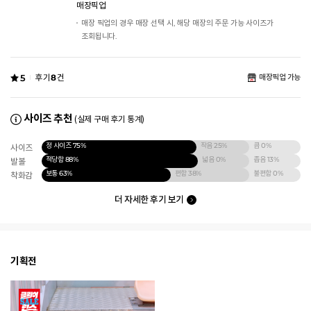
매장픽업
매장 픽업의 경우 매장 선택 시, 해당 매장의 주문 가능 사이즈가
조회됩니다.
5
후기
8
건
매장픽업 가능
사이즈 추천
(실제 구매 후기 통계)
정 사이즈
75%
작음
25%
큼
0%
사이즈
적당함
88%
넓음
0%
좁음
13%
발볼
보통
63%
편함
38%
불편함
0%
착화감
더 자세한 후기 보기
기획전