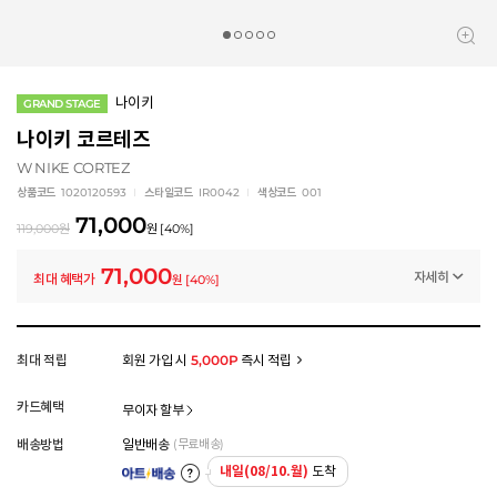
나이키
GRAND STAGE
나이키 코르테즈
W NIKE CORTEZ
상품코드
1020120593
스타일코드
IR0042
색상코드
001
71,000
119,000
원
원
[
40
%]
71,000
자세히
최대 혜택가
원
[
40
%]
프로모션
나이키 스페셜 클리어런스 (~8/20)
-48,000
원
멤버십 상시 할인
최대 적립
회원 가입 시
5,000P
즉시 적립
로그인 후 등급 혜택을 확인하세요
모든 혜택이 적용된 금액으로, 실제 결제 금액과는 차이가 있을 수 있습니다.
카드혜택
무이자 할부
배송방법
일반배송
(무료배송)
내일(08/10.월)
도착
아트배송