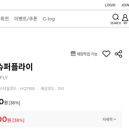
LOGIN
JOI
기획전
이벤트/쿠폰
G-log
MY
SEARCH
매장픽업 가능
키
 슈퍼플라이
FLY
스타일코드 : HQ7955
색상코드 : 100
0
원
[
38
%]
00
자세히
원
[
38
%]