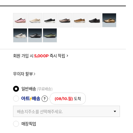
을 확인하세요
금액으로, 실제 결제 금액과는 차이가 있을 수 있습니다.
회원 가입 시
5,000P
즉시 적립
무이자 할부
일반배송
(무료배송)
아트배송
(08/10.월)
도착
배송지주소를 선택해주세요.
매장픽업