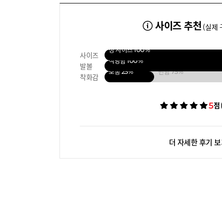
사이즈 추천
(실제 
정 사이즈
100%
사이즈
적당함
100%
발볼
보통
25%
편함
75%
착화감
5
점
더 자세한 후기 