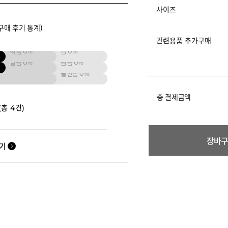
사이즈
구매 후기 통계)
관련용품 추가구매
작음
0%
큼
0%
넓음
0%
좁음
0%
불편함
0%
총 결제금액
(총 4건)
장바
보기