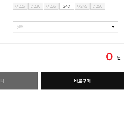
225
230
235
240
245
250
선택
0
원
구니
바로구매