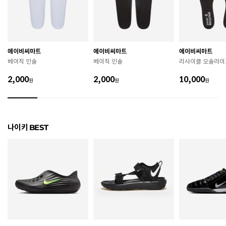
굽높이
3.5cm
제조자
Nike Inc.
에이비씨마트
에이비씨마트
에이비씨마트
제조국
베트남
베이직 인솔
베이직 인솔
리사이클 오솔라이
A/S 책임자와 전화번호
ABC마트 A/S 담당자 : 080-701-7770
2,000
2,000
10,000
원
원
원
상품별 입고시기에 따라 상이하여, 배송 받으신 제품의
제조년월
라벨 참고 바랍니다.
관련 법 및 소비자 분쟁 해결 기준에 따름 (품질보증기간
나이키 BEST
품질보증기준
: 구입일로부터 6개월 이내)
 [공통] 

 제품의 소재 및 구조에 따라 취급 방법이 달라질 수 있
으므로 반드시 제품에 부착된 케어라벨을 확인 후 사용
하시기 바랍니다. 

 젖은 노면이나 미끄러운 장소에서는 미끄러질 수 있으
므로 착용 시 주의하시기 바랍니다. 

 장시간 착용 후에는 통풍이 잘 되는 곳에서 건조하여 보
관하시기 바랍니다. 
