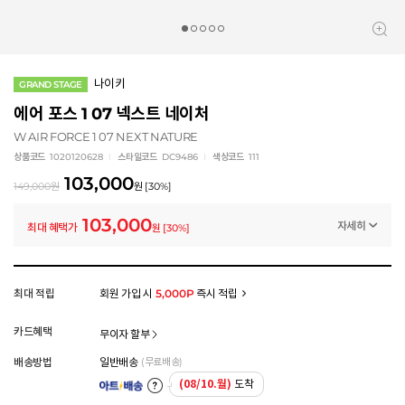
나이키
GRAND STAGE
에어 포스 1 07 넥스트 네이처
W AIR FORCE 1 07 NEXT NATURE
상품코드
1020120628
스타일코드
DC9486
색상코드
111
103,000
149,000
원
원
[
30
%]
103,000
자세히
최대 혜택가
원
[
30
%]
프로모션
나이키 스페셜 클리어런스 (~8/20)
-46,000
원
멤버십 상시 할인
최대 적립
회원 가입 시
5,000P
즉시 적립
로그인 후 등급 혜택을 확인하세요
모든 혜택이 적용된 금액으로, 실제 결제 금액과는 차이가 있을 수 있습니다.
카드혜택
무이자 할부
배송방법
일반배송
(무료배송)
(08/10.월)
도착
아트배송