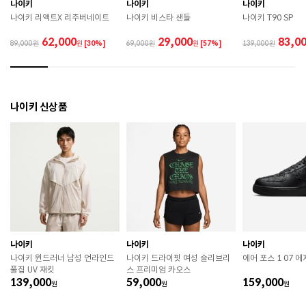
 직사광선이나 고온 다습한 장소를 피해 보관하시기 바
나이키
나이키
나이키
랍니다. 

나이키 리액트X 리주버네이트
나이키 비스타 샌들
나이키 T90 SP
 제품에 부착된 장식이나 부자재는 강한 충격에 의해 파
손될 수 있으니 주의하시기 바랍니다. 

62,000
29,000
83,0
89,000
원
[30%]
69,000
원
[57%]
139,000
 작은 부품이 탈락 될 경우 삼킬 위험이 있으므로 주의하
시기 바랍니다. 

 제품의 수명 연장을 위해 용도에 맞게 착용하시기 바랍
니다. 

 에어솔 제품은 구조상 수리가 불가능하며 외부 충격으
나이키 신상품
로 에어가 손상된 경우 보상이 어렵습니다. 

 [가죽] 

 천연가죽 및 패브릭 소재는 물기와 마찰에 의해 이염 또
는 변색이 발생할 수 있습니다. 

 젖었을 경우 직사광선, 난방기구, 드라이어 등으로 강제 
건조하지 마십시오. 

 오염 시 부드러운 솔이나 천으로 닦고 신발 전용 클리너
를 사용하십시오. 

 불꽃 및 화기에 가까이 두지 마십시오. 

 신발 뒤꿈치를 꺾어 신지 마십시오. 

나이키
나이키
나이키
 천연가죽 제품 : 물세탁을 피하고 신발 전용 클리너로 
나이키 윈드러너 남성 언라인드
나이키 드라이핏 여성 슬리브리
에어 포스 1 07 에
관리하시기 바랍니다. 

풀집 UV 재킷
스 프리미엄 카오스
 인조가죽 제품 : 부드러운 솔 또는 천으로 오염을 제거 
139,000
59,000
159,000
원
후 자연 건조하시기 바랍니다. 

원
원
 스웨이드 소재 : 물세탁을 피하고 전용 브러시로 관리하