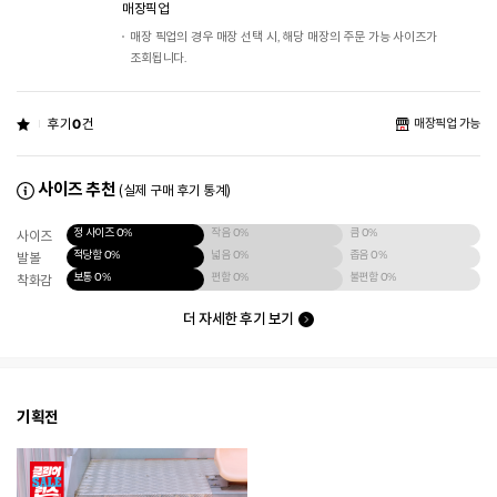
매장픽업
매장 픽업의 경우 매장 선택 시, 해당 매장의 주문 가능 사이즈가
조회됩니다.
후기
0
건
매장픽업 가능
사이즈 추천
(실제 구매 후기 통계)
정 사이즈
0%
작음
0%
큼
0%
사이즈
적당함
0%
넓음
0%
좁음
0%
발볼
보통
0%
편함
0%
불편함
0%
착화감
더 자세한 후기 보기
기획전