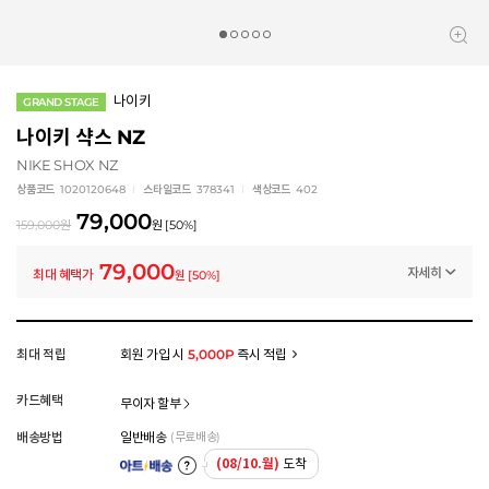
나이키
GRAND STAGE
나이키 샥스 NZ
NIKE SHOX NZ
상품코드
1020120648
스타일코드
378341
색상코드
402
79,000
159,000
원
원
[
50
%]
79,000
자세히
최대 혜택가
원
[
50
%]
프로모션
나이키 스페셜 클리어런스 (~8/20)
-80,000
원
멤버십 상시 할인
최대 적립
회원 가입 시
5,000P
즉시 적립
로그인 후 등급 혜택을 확인하세요
모든 혜택이 적용된 금액으로, 실제 결제 금액과는 차이가 있을 수 있습니다.
카드혜택
무이자 할부
배송방법
일반배송
(무료배송)
(08/10.월)
도착
아트배송