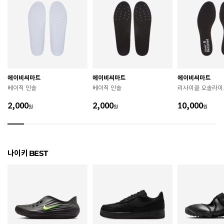
치수
240 / 245 / 250 / 255 / 260 / 265 / 270 / 275 / 280
굽높이
4.8cm
제조자
Nike Inc.
에이비씨마트
에이비씨마트
에이비씨마트
제조국
인도네시아
베이직 인솔
베이직 인솔
리사이클 오솔라이
A/S 책임자와 전화번호
ABC마트 A/S 담당자 : 080-701-7770
2,000
2,000
10,000
원
원
원
상품별 입고시기에 따라 상이하여, 배송 받으신 제품의
제조년월
라벨 참고 바랍니다.
관련 법 및 소비자 분쟁 해결 기준에 따름 (품질보증기간
나이키 BEST
품질보증기준
: 구입일로부터 6개월 이내)
 [공통] 

 제품의 소재 및 구조에 따라 취급 방법이 달라질 수 있
으므로 반드시 제품에 부착된 케어라벨을 확인 후 사용
하시기 바랍니다. 

 젖은 노면이나 미끄러운 장소에서는 미끄러질 수 있으