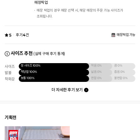
매장픽업
매장 픽업의 경우 매장 선택 시, 해당 매장의 주문 가능 사이즈가
조회됩니다.
5
후기
4
건
매장픽업 가능
사이즈 추천
(실제 구매 후기 통계)
정 사이즈
100%
작음
0%
큼
0%
사이즈
적당함
100%
넓음
0%
좁음
0%
발볼
보통
100%
편함
0%
불편함
0%
착화감
더 자세한 후기 보기
기획전