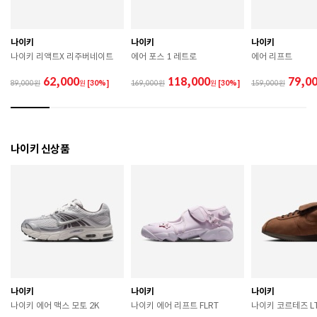
므로 착용 시 주의하시기 바랍니다. 

 장시간 착용 후에는 통풍이 잘 되는 곳에서 건조하여 보
관하시기 바랍니다. 

 직사광선이나 고온 다습한 장소를 피해 보관하시기 바
나이키
나이키
나이키
랍니다. 

나이키 리액트X 리주버네이트
에어 포스 1 레트로
에어 리프트
 제품에 부착된 장식이나 부자재는 강한 충격에 의해 파
손될 수 있으니 주의하시기 바랍니다. 

62,000
118,000
79,0
89,000
원
[30%]
169,000
원
[30%]
159,000
 작은 부품이 탈락 될 경우 삼킬 위험이 있으므로 주의하
시기 바랍니다. 

 제품의 수명 연장을 위해 용도에 맞게 착용하시기 바랍
니다. 

 에어솔 제품은 구조상 수리가 불가능하며 외부 충격으
나이키 신상품
로 에어가 손상된 경우 보상이 어렵습니다. 

 [가죽] 

 천연가죽 및 패브릭 소재는 물기와 마찰에 의해 이염 또
는 변색이 발생할 수 있습니다. 

 젖었을 경우 직사광선, 난방기구, 드라이어 등으로 강제 
건조하지 마십시오. 

 오염 시 부드러운 솔이나 천으로 닦고 신발 전용 클리너
를 사용하십시오. 

 불꽃 및 화기에 가까이 두지 마십시오. 

 신발 뒤꿈치를 꺾어 신지 마십시오. 

나이키
나이키
나이키
 천연가죽 제품 : 물세탁을 피하고 신발 전용 클리너로 
나이키 에어 맥스 모토 2K
나이키 에어 리프트 FLRT
나이키 코르테즈 LT
관리하시기 바랍니다. 
