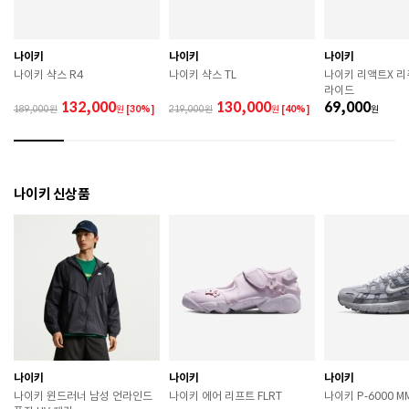
므로 착용 시 주의하시기 바랍니다. 

 장시간 착용 후에는 통풍이 잘 되는 곳에서 건조하여 보
관하시기 바랍니다. 

 직사광선이나 고온 다습한 장소를 피해 보관하시기 바
나이키
나이키
나이키
랍니다. 

나이키 샥스 R4
나이키 샥스 TL
나이키 리액트X 
 제품에 부착된 장식이나 부자재는 강한 충격에 의해 파
라이드
손될 수 있으니 주의하시기 바랍니다. 

132,000
130,000
69,000
189,000
원
[30%]
219,000
원
[40%]
원
 작은 부품이 탈락 될 경우 삼킬 위험이 있으므로 주의하
시기 바랍니다. 

 제품의 수명 연장을 위해 용도에 맞게 착용하시기 바랍
니다. 

 에어솔 제품은 구조상 수리가 불가능하며 외부 충격으
나이키 신상품
로 에어가 손상된 경우 보상이 어렵습니다. 

 [가죽] 

 천연가죽 및 패브릭 소재는 물기와 마찰에 의해 이염 또
는 변색이 발생할 수 있습니다. 

 젖었을 경우 직사광선, 난방기구, 드라이어 등으로 강제 
건조하지 마십시오. 

 오염 시 부드러운 솔이나 천으로 닦고 신발 전용 클리너
를 사용하십시오. 

 불꽃 및 화기에 가까이 두지 마십시오. 

 신발 뒤꿈치를 꺾어 신지 마십시오. 

나이키
나이키
나이키
 천연가죽 제품 : 물세탁을 피하고 신발 전용 클리너로 
나이키 윈드러너 남성 언라인드
나이키 에어 리프트 FLRT
나이키 P-6000 M
관리하시기 바랍니다. 
