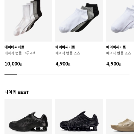
치수
225 / 230 / 235 / 240 / 245 / 250
굽높이
4.8cm
제조자
Nike Inc.
에이비씨마트
에이비씨마트
에이비씨마트
제조국
중국
베이직 번들 크루 4팩
베이직 번들 쇼츠
베이직 번들 쇼츠
A/S 책임자와 전화번호
ABC마트 A/S 담당자 : 080-701-7770
10,000
4,900
4,900
원
원
원
상품별 입고시기에 따라 상이하여, 배송 받으신 제품의
제조년월
라벨 참고 바랍니다.
관련 법 및 소비자 분쟁 해결 기준에 따름 (품질보증기간
나이키 BEST
품질보증기준
: 구입일로부터 6개월 이내)
 [공통] 

 제품의 소재 및 구조에 따라 취급 방법이 달라질 수 있
으므로 반드시 제품에 부착된 케어라벨을 확인 후 사용
하시기 바랍니다. 

 젖은 노면이나 미끄러운 장소에서는 미끄러질 수 있으