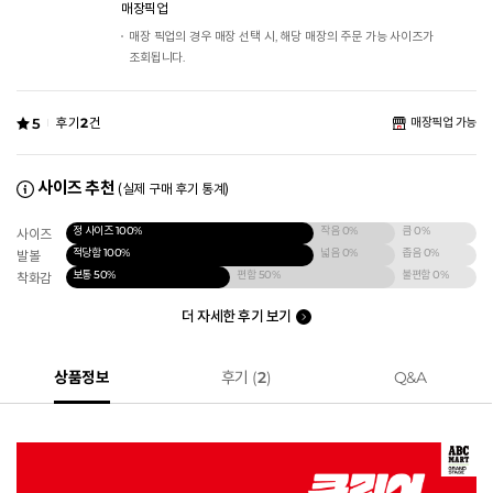
매장픽업
매장 픽업의 경우 매장 선택 시, 해당 매장의 주문 가능 사이즈가
조회됩니다.
5
후기
2
건
매장픽업 가능
사이즈 추천
(실제 구매 후기 통계)
정 사이즈
100%
작음
0%
큼
0%
사이즈
적당함
100%
넓음
0%
좁음
0%
발볼
보통
50%
편함
50%
불편함
0%
착화감
더 자세한 후기 보기
상품정보
후기 (
2
)
Q&A