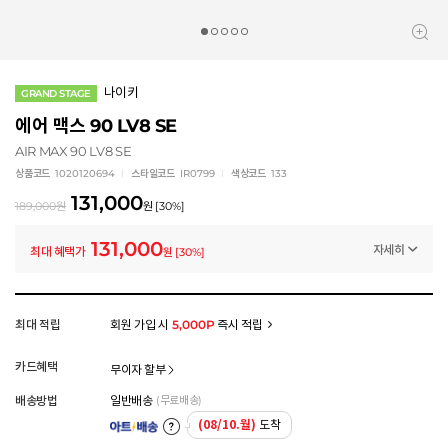
나이키
GRAND STAGE
에어 맥스 90 LV8 SE
AIR MAX 90 LV8 SE
상품코드
1020120694
스타일코드
IR0799
색상코드
133
131,000
189,000
원
원
[
30
%]
131,000
자세히
최대 혜택가
원
[
30
%]
프로모션
나이키 스페셜 클리어런스 (~8/20)
-58,000
원
멤버십 상시 할인
최대 적립
회원 가입 시
5,000P
즉시 적립
로그인 후 등급 혜택을 확인하세요
모든 혜택이 적용된 금액으로, 실제 결제 금액과는 차이가 있을 수 있습니다.
카드혜택
무이자 할부
배송방법
일반배송
(무료배송)
(08/10.월)
도착
아트배송