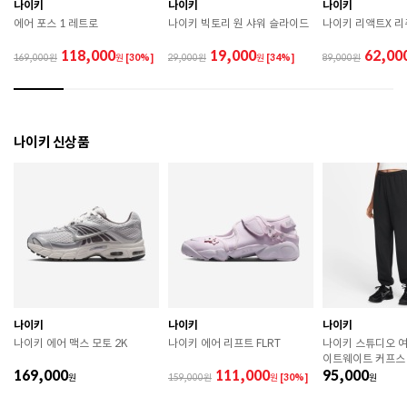
 직사광선이나 고온 다습한 장소를 피해 보관하시기 바
나이키
나이키
나이키
랍니다. 

에어 포스 1 레트로
나이키 빅토리 원 샤워 슬라이드
나이키 리액트X 
 제품에 부착된 장식이나 부자재는 강한 충격에 의해 파
손될 수 있으니 주의하시기 바랍니다. 

118,000
19,000
62,00
169,000
원
[30%]
29,000
원
[34%]
89,000
 작은 부품이 탈락 될 경우 삼킬 위험이 있으므로 주의하
시기 바랍니다. 

 제품의 수명 연장을 위해 용도에 맞게 착용하시기 바랍
니다. 

 에어솔 제품은 구조상 수리가 불가능하며 외부 충격으
나이키 신상품
로 에어가 손상된 경우 보상이 어렵습니다. 

 [가죽] 

 천연가죽 및 패브릭 소재는 물기와 마찰에 의해 이염 또
는 변색이 발생할 수 있습니다. 

 젖었을 경우 직사광선, 난방기구, 드라이어 등으로 강제 
건조하지 마십시오. 

 오염 시 부드러운 솔이나 천으로 닦고 신발 전용 클리너
를 사용하십시오. 

 불꽃 및 화기에 가까이 두지 마십시오. 

 신발 뒤꿈치를 꺾어 신지 마십시오. 

나이키
나이키
나이키
 천연가죽 제품 : 물세탁을 피하고 신발 전용 클리너로 
나이키 에어 맥스 모토 2K
나이키 에어 리프트 FLRT
나이키 스튜디오 여
관리하시기 바랍니다. 

이트웨이트 커프스
 인조가죽 제품 : 부드러운 솔 또는 천으로 오염을 제거 
169,000
111,000
95,000
원
후 자연 건조하시기 바랍니다. 

159,000
원
[30%]
원
 스웨이드 소재 : 물세탁을 피하고 전용 브러시로 관리하