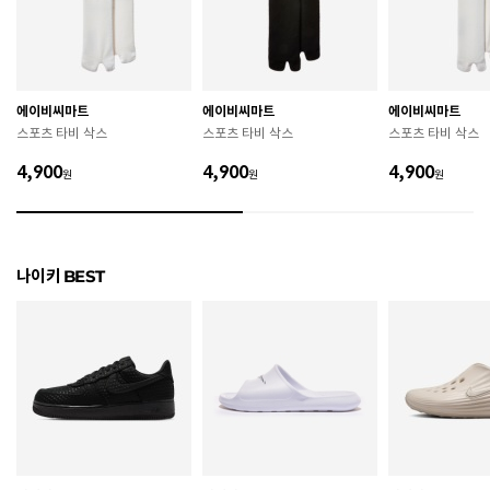
굽높이
2.8cm
제조자
Nike Inc.
에이비씨마트
에이비씨마트
에이비씨마트
제조국
인도
스포츠 타비 삭스
스포츠 타비 삭스
스포츠 타비 삭스
A/S 책임자와 전화번호
ABC마트 A/S 담당자 : 080-701-7770
4,900
4,900
4,900
원
원
원
상품별 입고시기에 따라 상이하여, 배송 받으신 제품의
제조년월
라벨 참고 바랍니다.
관련 법 및 소비자 분쟁 해결 기준에 따름 (품질보증기간
나이키 BEST
품질보증기준
: 구입일로부터 6개월 이내)
 [공통] 

 제품의 소재 및 구조에 따라 취급 방법이 달라질 수 있
으므로 반드시 제품에 부착된 케어라벨을 확인 후 사용
하시기 바랍니다. 

 젖은 노면이나 미끄러운 장소에서는 미끄러질 수 있으
므로 착용 시 주의하시기 바랍니다. 

 장시간 착용 후에는 통풍이 잘 되는 곳에서 건조하여 보
관하시기 바랍니다. 
