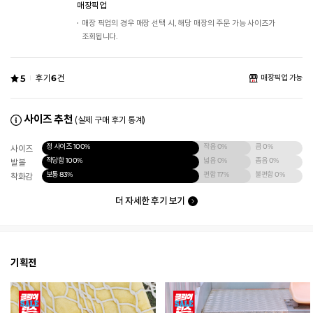
매장픽업
매장 픽업의 경우 매장 선택 시, 해당 매장의 주문 가능 사이즈가
조회됩니다.
5
후기
6
건
매장픽업 가능
사이즈 추천
(실제 구매 후기 통계)
정 사이즈
100%
작음
0%
큼
0%
사이즈
적당함
100%
넓음
0%
좁음
0%
발볼
보통
83%
편함
17%
불편함
0%
착화감
더 자세한 후기 보기
기획전