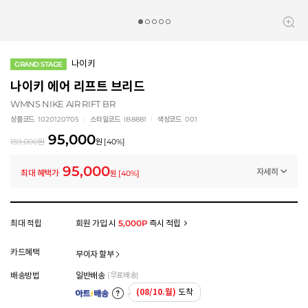
나이키
GRAND STAGE
나이키 에어 리프트 브리드
WMNS NIKE AIR RIFT BR
상품코드
1020120705
스타일코드
IB8881
색상코드
001
95,000
159,000
원
원
[
40
%]
95,000
자세히
최대 혜택가
원
[
40
%]
멤버십 상시 할인
로그인 후 등급 혜택을 확인하세요
모든 혜택이 적용된 금액으로, 실제 결제 금액과는 차이가 있을 수 있습니다.
최대 적립
회원 가입 시
5,000P
즉시 적립
카드혜택
무이자 할부
배송방법
일반배송
(무료배송)
(08/10.월)
도착
아트배송