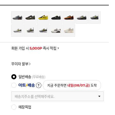
을 확인하세요
금액으로, 실제 결제 금액과는 차이가 있을 수 있습니다.
회원 가입 시
5,000P
즉시 적립
무이자 할부
일반배송
(무료배송)
아트배송
지금 주문하면
내일(08/07.금)
도착
배송지주소를 선택해주세요.
매장픽업