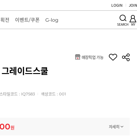
LOGIN
JOI
기획전
이벤트/쿠폰
G-log
MY
SEARCH
매장픽업 가능
키
0 그레이드스쿨
스타일코드 : IQ7583
색상코드 : 001
000
자세히
원