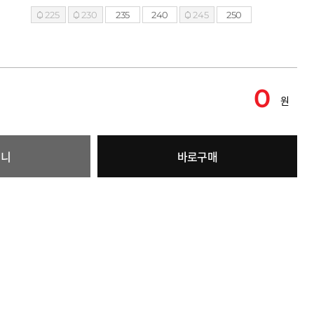
225
230
235
240
245
250
0
원
구니
바로구매