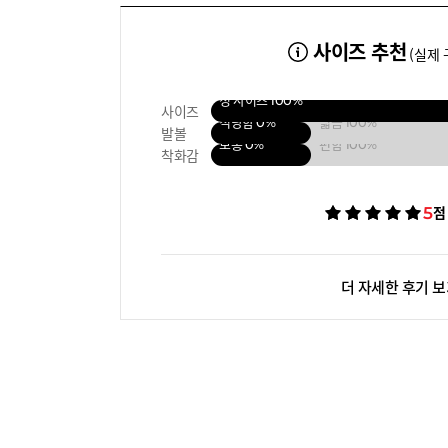
사이즈 추천
(실제 
정 사이즈
100%
사이즈
적당함
0%
넓음
100%
발볼
보통
0%
편함
100%
착화감
5
점
더 자세한 후기 