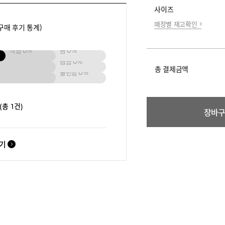
사이즈
매장별 재고확인
구매 후기 통계)
작음
0%
큼
0%
좁음
0%
총 결제금액
불편함
0%
(총 1건)
장바
보기