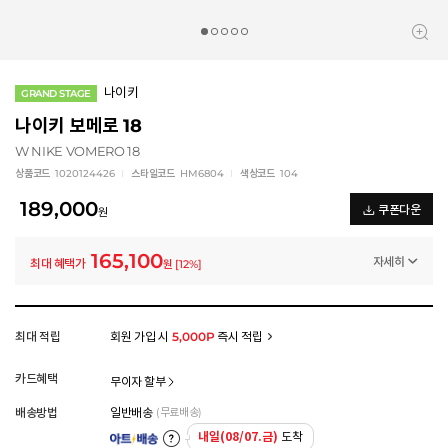
나이키
GRAND STAGE
나이키 보메로 18
W NIKE VOMERO 18
상품코드
1020124426
스타일코드
HM6804
색상코드
104
189,000
쿠폰다운
원
165,100
자세히
최대 혜택가
원
[
12
%]
일반쿠폰
가을 신상 10% 얼리 쿠폰 (~8/6)
-18,900
원
플러스쿠폰
최대 적립
회원 가입 시
5,000P
즉시 적립
[GS] 러닝 전문관 5,000 중복사용 쿠폰(~8/31)
-5,000
원
멤버십 상시 할인
카드혜택
무이자 할부
로그인 후 등급 혜택을 확인하세요
모든 혜택이 적용된 금액으로, 실제 결제 금액과는 차이가 있을 수 있습니다.
배송방법
일반배송
(무료배송)
내일(08/07.금)
도착
아트배송