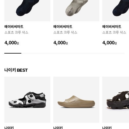
굽높이
4.3cm
제조자
Nike Inc.
에이비씨마트
에이비씨마트
에이비씨마트
제조국
베트남
스포츠 크루 삭스
스포츠 크루 삭스
스포츠 크루 삭스
A/S 책임자와 전화번호
ABC마트 A/S 담당자 : 080-701-7770
4,000
4,000
4,000
원
원
원
상품별 입고시기에 따라 상이하여, 배송 받으신 제품의
제조년월
라벨 참고 바랍니다.
관련 법 및 소비자 분쟁 해결 기준에 따름 (품질보증기간
나이키 BEST
품질보증기준
: 구입일로부터 6개월 이내)
 [공통] 

 제품의 소재 및 구조에 따라 취급 방법이 달라질 수 있
으므로 반드시 제품에 부착된 케어라벨을 확인 후 사용
하시기 바랍니다. 

 젖은 노면이나 미끄러운 장소에서는 미끄러질 수 있으
므로 착용 시 주의하시기 바랍니다. 

 장시간 착용 후에는 통풍이 잘 되는 곳에서 건조하여 보
관하시기 바랍니다. 

 직사광선이나 고온 다습한 장소를 피해 보관하시기 바
나이키
나이키
나이키