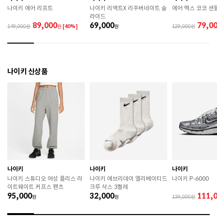
랍니다. 

나이키 에어 리프트
나이키 리액트X 리주버네이트 슬
에어 맥스 코코 샌
 제품에 부착된 장식이나 부자재는 강한 충격에 의해 파
라이드
손될 수 있으니 주의하시기 바랍니다. 

89,000
69,000
79,0
149,000
원
[40%]
원
129,000
 작은 부품이 탈락 될 경우 삼킬 위험이 있으므로 주의하
시기 바랍니다. 

 제품의 수명 연장을 위해 용도에 맞게 착용하시기 바랍
니다. 

 에어솔 제품은 구조상 수리가 불가능하며 외부 충격으
나이키 신상품
로 에어가 손상된 경우 보상이 어렵습니다. 

 [가죽] 

 천연가죽 및 패브릭 소재는 물기와 마찰에 의해 이염 또
는 변색이 발생할 수 있습니다. 

 젖었을 경우 직사광선, 난방기구, 드라이어 등으로 강제 
건조하지 마십시오. 

 오염 시 부드러운 솔이나 천으로 닦고 신발 전용 클리너
를 사용하십시오. 

 불꽃 및 화기에 가까이 두지 마십시오. 

 신발 뒤꿈치를 꺾어 신지 마십시오. 

나이키
나이키
나이키
 천연가죽 제품 : 물세탁을 피하고 신발 전용 클리너로 
나이키 스튜디오 여성 플리스 라
나이키 에브리데이 엘리베이티드
나이키 P-6000
관리하시기 바랍니다. 

이트웨이트 커프스 팬츠
크루 삭스 3켤레
 인조가죽 제품 : 부드러운 솔 또는 천으로 오염을 제거 
95,000
32,000
111,
원
후 자연 건조하시기 바랍니다. 

원
139,000
 스웨이드 소재 : 물세탁을 피하고 전용 브러시로 관리하
시기 바랍니다. 
