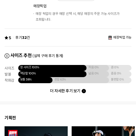
매장픽업
매장 픽업의 경우 매장 선택 시, 해당 매장의 주문 가능 사이즈가
조회됩니다.
5
후기
32
건
매장픽업 가능
사이즈 추천
(실제 구매 후기 통계)
정 사이즈
100%
작음
0%
큼
0%
사이즈
적당함
100%
넓음
0%
좁음
0%
발볼
보통
38%
편함
63%
불편함
0%
착화감
더 자세한 후기 보기
기획전