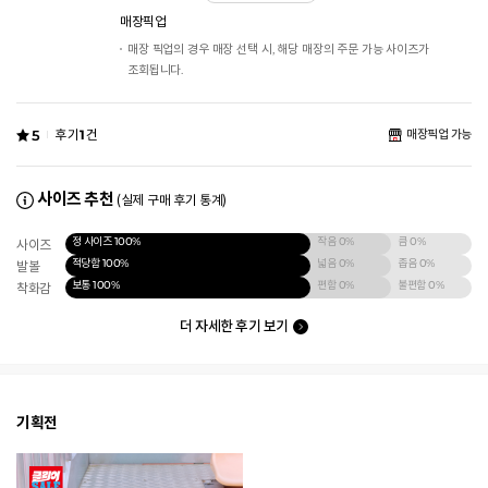
매장픽업
매장 픽업의 경우 매장 선택 시, 해당 매장의 주문 가능 사이즈가
조회됩니다.
5
후기
1
건
매장픽업 가능
사이즈 추천
(실제 구매 후기 통계)
정 사이즈
100%
작음
0%
큼
0%
사이즈
적당함
100%
넓음
0%
좁음
0%
발볼
보통
100%
편함
0%
불편함
0%
착화감
더 자세한 후기 보기
기획전