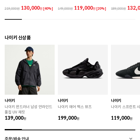
랍니다. 

130,000
119,000
132,
219,000
원
[40%]
149,000
원
[20%]
189,000
 제품에 부착된 장식이나 부자재는 강한 충격에 의해 파
손될 수 있으니 주의하시기 바랍니다. 

 작은 부품이 탈락 될 경우 삼킬 위험이 있으므로 주의하
시기 바랍니다. 

 제품의 수명 연장을 위해 용도에 맞게 착용하시기 바랍
나이키 신상품
니다. 

 에어솔 제품은 구조상 수리가 불가능하며 외부 충격으
로 에어가 손상된 경우 보상이 어렵습니다. 

 [가죽] 

 천연가죽 및 패브릭 소재는 물기와 마찰에 의해 이염 또
는 변색이 발생할 수 있습니다. 

 젖었을 경우 직사광선, 난방기구, 드라이어 등으로 강제 
건조하지 마십시오. 

 오염 시 부드러운 솔이나 천으로 닦고 신발 전용 클리너
를 사용하십시오. 

 불꽃 및 화기에 가까이 두지 마십시오. 

나이키
나이키
나이키
 신발 뒤꿈치를 꺾어 신지 마십시오. 

나이키 윈드러너 남성 언라인드
나이키 에어 맥스 뮤즈
나이키 스프린트 
 천연가죽 제품 : 물세탁을 피하고 신발 전용 클리너로 
풀집 UV 재킷
관리하시기 바랍니다. 

139,000
199,000
119,000
원
원
원
 인조가죽 제품 : 부드러운 솔 또는 천으로 오염을 제거 
후 자연 건조하시기 바랍니다. 

 스웨이드 소재 : 물세탁을 피하고 전용 브러시로 관리하
주문/배송 안내
시기 바랍니다. 
