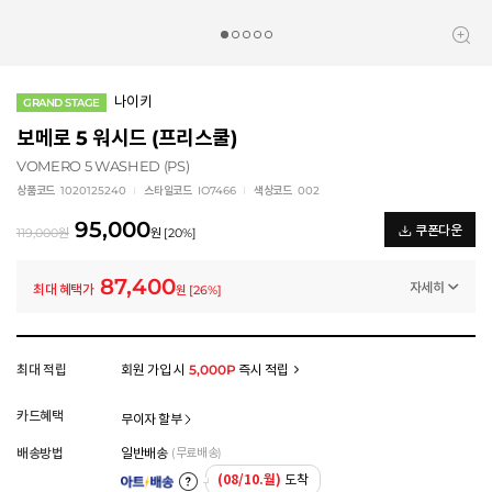
나이키
GRAND STAGE
보메로 5 워시드 (프리스쿨)
VOMERO 5 WASHED (PS)
상품코드
1020125240
스타일코드
IO7466
색상코드
002
95,000
쿠폰다운
119,000
원
원
[
20
%]
87,400
자세히
최대 혜택가
원
[
26
%]
일반쿠폰
썸머 브랜드 결산 8% 쿠폰 (~8/13)
-7,600
원
멤버십 상시 할인
최대 적립
회원 가입 시
5,000P
즉시 적립
로그인 후 등급 혜택을 확인하세요
모든 혜택이 적용된 금액으로, 실제 결제 금액과는 차이가 있을 수 있습니다.
카드혜택
무이자 할부
배송방법
일반배송
(무료배송)
(08/10.월)
도착
아트배송