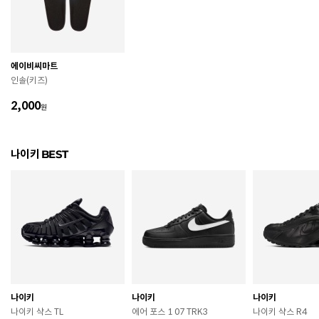
굽높이
3cm
제조자
Nike Inc.
에이비씨마트
제조국
인도네시아
인솔(키즈)
A/S 책임자와 전화번호
ABC마트 A/S 담당자 : 080-701-7770
2,000
원
상품별 입고시기에 따라 상이하여, 배송 받으신 제품의
제조년월
라벨 참고 바랍니다.
나이키 BEST
관련 법 및 소비자 분쟁 해결 기준에 따름 (품질보증기간
품질보증기준
: 구입일로부터 6개월 이내)
 [공통] 

 제품의 소재 및 구조에 따라 취급 방법이 달라질 수 있
으므로 반드시 제품에 부착된 케어라벨을 확인 후 사용
하시기 바랍니다. 

 젖은 노면이나 미끄러운 장소에서는 미끄러질 수 있으
므로 착용 시 주의하시기 바랍니다. 

 장시간 착용 후에는 통풍이 잘 되는 곳에서 건조하여 보
나이키
나이키
나이키
관하시기 바랍니다. 

나이키 샥스 TL
에어 포스 1 07 TRK3
나이키 샥스 R4
 직사광선이나 고온 다습한 장소를 피해 보관하시기 바