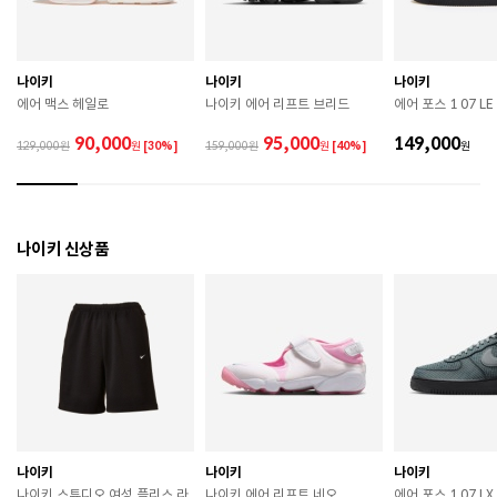
므로 착용 시 주의하시기 바랍니다. 

 장시간 착용 후에는 통풍이 잘 되는 곳에서 건조하여 보
관하시기 바랍니다. 

 직사광선이나 고온 다습한 장소를 피해 보관하시기 바
나이키
나이키
나이키
랍니다. 

에어 맥스 헤일로
나이키 에어 리프트 브리드
에어 포스 1 07 LE
 제품에 부착된 장식이나 부자재는 강한 충격에 의해 파
손될 수 있으니 주의하시기 바랍니다. 

90,000
95,000
149,000
129,000
원
[30%]
159,000
원
[40%]
원
 작은 부품이 탈락 될 경우 삼킬 위험이 있으므로 주의하
시기 바랍니다. 

 제품의 수명 연장을 위해 용도에 맞게 착용하시기 바랍
니다. 

 에어솔 제품은 구조상 수리가 불가능하며 외부 충격으
나이키 신상품
로 에어가 손상된 경우 보상이 어렵습니다. 

 [가죽] 

 천연가죽 및 패브릭 소재는 물기와 마찰에 의해 이염 또
는 변색이 발생할 수 있습니다. 

 젖었을 경우 직사광선, 난방기구, 드라이어 등으로 강제 
건조하지 마십시오. 

 오염 시 부드러운 솔이나 천으로 닦고 신발 전용 클리너
를 사용하십시오. 

 불꽃 및 화기에 가까이 두지 마십시오. 

 신발 뒤꿈치를 꺾어 신지 마십시오. 

나이키
나이키
나이키
 천연가죽 제품 : 물세탁을 피하고 신발 전용 클리너로 
나이키 스튜디오 여성 플리스 라
나이키 에어 리프트 네오
에어 포스 1 07 L