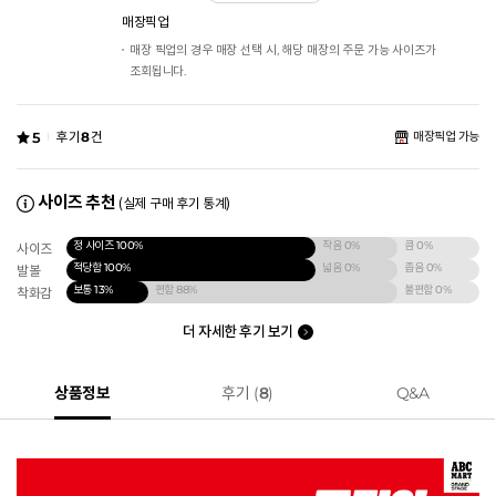
매장픽업
매장 픽업의 경우 매장 선택 시, 해당 매장의 주문 가능 사이즈가
조회됩니다.
5
후기
8
건
매장픽업 가능
사이즈 추천
(실제 구매 후기 통계)
정 사이즈
100%
작음
0%
큼
0%
사이즈
적당함
100%
넓음
0%
좁음
0%
발볼
보통
13%
편함
88%
불편함
0%
착화감
더 자세한 후기 보기
상품정보
후기 (
8
)
Q&A