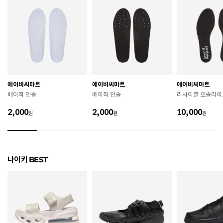
색상
100
치수
상품 상세 페이지 내 사이즈(옵션) 정보 참조
굽높이
상세페이지 참조
제조자
Nike Inc.
에이비씨마트
에이비씨마트
에이비씨마트
제조국
베트남
베이직 인솔
베이직 인솔
리사이클 오솔라이
A/S 책임자와 전화번호
ABC마트 A/S 담당자 : 080-701-7770
2,000
2,000
10,000
원
원
원
상품별 입고시기에 따라 상이하여, 배송 받으신 제품의
제조년월
라벨 참고 바랍니다.
관련 법 및 소비자 분쟁 해결 기준에 따름 (품질보증기간
나이키 BEST
품질보증기준
: 구입일로부터 6개월 이내)
 [공통] 

 제품의 소재 및 구조에 따라 취급 방법이 달라질 수 있
으므로 반드시 제품에 부착된 케어라벨을 확인 후 사용
하시기 바랍니다. 

 젖은 노면이나 미끄러운 장소에서는 미끄러질 수 있으