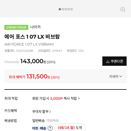
나이키
GRAND STAGE
에어 포스 1 07 LX 비브람
AIR FORCE 1 07 LX VIBRAM
상품코드
1020125288
스타일코드
IH1943
색상코드
100
143,000
쿠폰다운
179,000
원
원
[
20
%]
131,500
자세히
최대 혜택가
원
[
26
%]
일반쿠폰
썸머 브랜드 결산 8% 쿠폰 (~8/13)
-11,500
원
멤버십 상시 할인
최대 적립
회원 가입 시
5,000P
즉시 적립
로그인 후 등급 혜택을 확인하세요
모든 혜택이 적용된 금액으로, 실제 결제 금액과는 차이가 있을 수 있습니다.
카드혜택
무이자 할부
배송방법
일반배송
(무료배송)
(08/10.월)
도착
아트배송