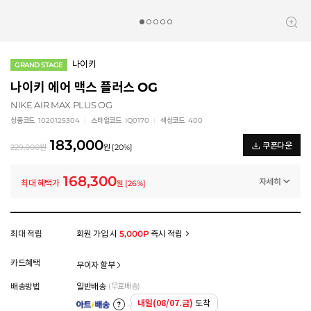
나이키
GRAND STAGE
나이키 에어 맥스 플러스 OG
NIKE AIR MAX PLUS OG
상품코드
1020125304
스타일코드
IQ0170
색상코드
400
183,000
쿠폰다운
229,000
원
원
[
20
%]
168,300
자세히
최대 혜택가
원
[
26
%]
일반쿠폰
썸머 카테고리 결산 8% 쿠폰 (~8/6)
-14,700
원
멤버십 상시 할인
최대 적립
회원 가입 시
5,000P
즉시 적립
로그인 후 등급 혜택을 확인하세요
모든 혜택이 적용된 금액으로, 실제 결제 금액과는 차이가 있을 수 있습니다.
카드혜택
무이자 할부
배송방법
일반배송
(무료배송)
내일(08/07.금)
도착
아트배송