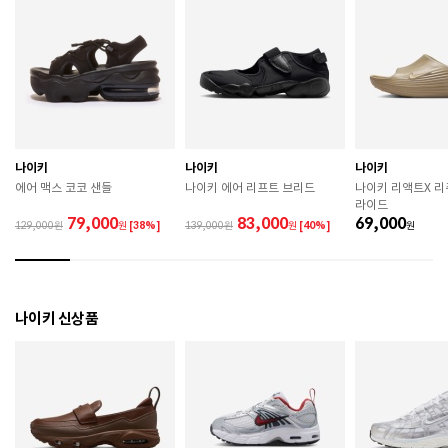
색상
400
치수
240 / 250 / 260 / 270 / 280
굽높이
4.3cm
제조자
Nike Inc.
나이키
나이키
나이키
제조국
인도네시아
에어 맥스 코코 샌들
나이키 에어 리프트 브리드
나이키 리액트X 
라이드
A/S 책임자와 전화번호
ABC마트 A/S 담당자 : 080-701-7770
79,000
83,000
69,000
129,000
원
[38%]
139,000
원
[40%]
원
상품별 입고시기에 따라 상이하여, 배송 받으신 제품의
제조년월
라벨 참고 바랍니다.
관련 법 및 소비자 분쟁 해결 기준에 따름 (품질보증기간
나이키 신상품
품질보증기준
: 구입일로부터 6개월 이내)
 [공통] 

 제품의 소재 및 구조에 따라 취급 방법이 달라질 수 있
으므로 반드시 제품에 부착된 케어라벨을 확인 후 사용
하시기 바랍니다. 

 젖은 노면이나 미끄러운 장소에서는 미끄러질 수 있으