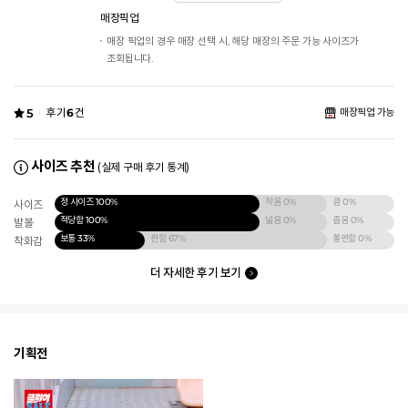
매장픽업
매장 픽업의 경우 매장 선택 시, 해당 매장의 주문 가능 사이즈가
조회됩니다.
5
후기
6
건
매장픽업 가능
사이즈 추천
(실제 구매 후기 통계)
정 사이즈
100%
작음
0%
큼
0%
사이즈
적당함
100%
넓음
0%
좁음
0%
발볼
보통
33%
편함
67%
불편함
0%
착화감
더 자세한 후기 보기
기획전