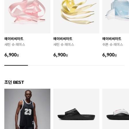
치수
상품 상세 페이지 내 사이즈(옵션) 정보 참조
굽높이
상세페이지 참조
제조자
Nike Inc.
에이비씨마트
에이비씨마트
에이비씨마트
제조국
베트남
새틴 슈 레이스
새틴 슈 레이스
쉬폰 슈 레이스
A/S 책임자와 전화번호
ABC마트 A/S 담당자 : 080-701-7770
6,900
6,900
6,900
원
원
원
상품별 입고시기에 따라 상이하여, 배송 받으신 제품의
제조년월
라벨 참고 바랍니다.
관련 법 및 소비자 분쟁 해결 기준에 따름 (품질보증기간
조던 BEST
품질보증기준
: 구입일로부터 6개월 이내)
 [공통] 

 제품의 소재 및 구조에 따라 취급 방법이 달라질 수 있
으므로 반드시 제품에 부착된 케어라벨을 확인 후 사용
하시기 바랍니다. 

 젖은 노면이나 미끄러운 장소에서는 미끄러질 수 있으
므로 착용 시 주의하시기 바랍니다. 

 장시간 착용 후에는 통풍이 잘 되는 곳에서 건조하여 보