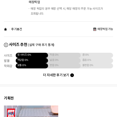
매장픽업
매장 픽업의 경우 매장 선택 시, 해당 매장의 주문 가능 사이즈가
조회됩니다.
후기
0
건
매장픽업 가능
사이즈 추천
(실제 구매 후기 통계)
정 사이즈
0%
작음
0%
큼
0%
사이즈
적당함
0%
넓음
0%
좁음
0%
발볼
보통
0%
편함
0%
불편함
0%
착화감
더 자세한 후기 보기
기획전