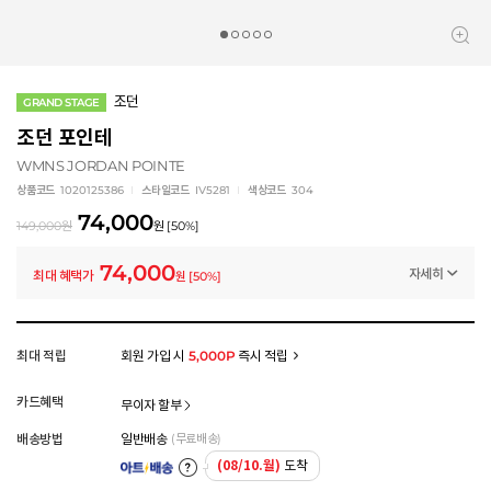
조던
GRAND STAGE
조던 포인테
WMNS JORDAN POINTE
상품코드
1020125386
스타일코드
IV5281
색상코드
304
74,000
149,000
원
원
[
50
%]
74,000
자세히
최대 혜택가
원
[
50
%]
프로모션
나이키 스페셜 클리어런스 (~8/20)
-75,000
원
멤버십 상시 할인
최대 적립
회원 가입 시
5,000P
즉시 적립
로그인 후 등급 혜택을 확인하세요
모든 혜택이 적용된 금액으로, 실제 결제 금액과는 차이가 있을 수 있습니다.
카드혜택
무이자 할부
배송방법
일반배송
(무료배송)
(08/10.월)
도착
아트배송