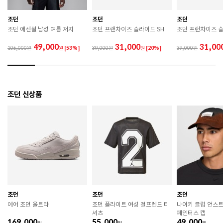
관하시기 바랍니다. 

 직사광선이나 고온 다습한 장소를 피해 보관하시기 바
조던
조던
조던
랍니다. 

조던 에센셜 남성 여름 저지
조던 프랜차이즈 슬라이드 SH
조던 프랜차이즈 
 제품에 부착된 장식이나 부자재는 강한 충격에 의해 파
손될 수 있으니 주의하시기 바랍니다. 

49,000
31,000
31,00
105,000
원
[53%]
39,000
원
[20%]
39,000
 작은 부품이 탈락 될 경우 삼킬 위험이 있으므로 주의하
시기 바랍니다. 

 제품의 수명 연장을 위해 용도에 맞게 착용하시기 바랍
니다. 

 에어솔 제품은 구조상 수리가 불가능하며 외부 충격으
조던 신상품
로 에어가 손상된 경우 보상이 어렵습니다. 

 [가죽] 

 천연가죽 및 패브릭 소재는 물기와 마찰에 의해 이염 또
는 변색이 발생할 수 있습니다. 

 젖었을 경우 직사광선, 난방기구, 드라이어 등으로 강제 
건조하지 마십시오. 

 오염 시 부드러운 솔이나 천으로 닦고 신발 전용 클리너
를 사용하십시오. 

 불꽃 및 화기에 가까이 두지 마십시오. 

 신발 뒤꿈치를 꺾어 신지 마십시오. 

조던
조던
조던
 천연가죽 제품 : 물세탁을 피하고 신발 전용 클리너로 
에어 조던 울트라
조던 플라이트 여성 걸프렌드 티
나이키 클럽 언스
관리하시기 바랍니다. 

셔츠
페인터스 캡
 인조가죽 제품 : 부드러운 솔 또는 천으로 오염을 제거 
169,000
55,000
49,000