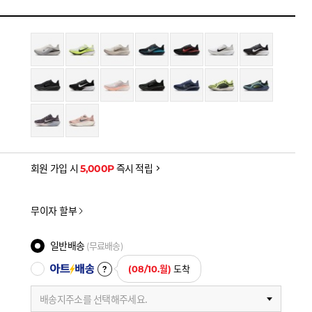
 (~8/13)
원
-16,900
00 중복사용 쿠폰(~8/31)
원
-5,000
을 확인하세요
금액으로, 실제 결제 금액과는 차이가 있을 수 있습니다.
회원 가입 시
5,000P
즉시 적립
무이자 할부
일반배송
(무료배송)
아트배송
(08/10.월)
도착
배송지주소를 선택해주세요.