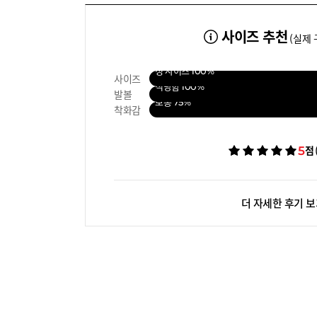
사이즈 추천
(실제 
정 사이즈
100%
사이즈
적당함
100%
발볼
보통
75%
착화감
5
점
더 자세한 후기 