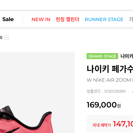
Sale
NEW IN
런칭 캘린더
RUNNER STAGE
화
나이
GRAND STAGE
나이키 페가수
W NIKE AIR ZOOM
상품코드 : 1020125390
169,000
원
147,
최대 혜택가