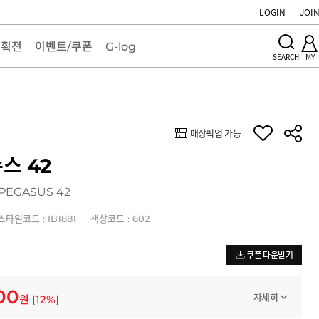
LOGIN
JOI
기획전
이벤트/쿠폰
G-log
MY
SEARCH
매장픽업 가능
키
스 42
 PEGASUS 42
스타일코드 : IB1881
색상코드 : 602
쿠폰 다운받기
100
자세히
원
[
12
%]