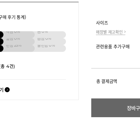
구매 후기 통계)
사이즈
작음
0%
큼
0%
매장별 재고확인
넓음
0%
좁음
0%
편함
25%
불편함
0%
관련용품 추가구매
(총 4건)
총 결제금액
보기
장바