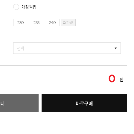
매장픽업
230
235
240
245
선택
0
원
구니
바로구매