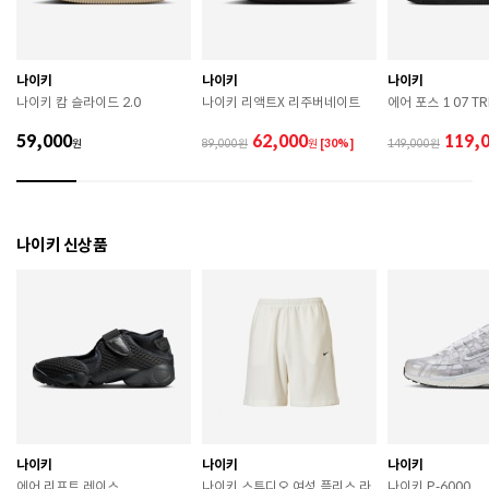
므로 착용 시 주의하시기 바랍니다. 

 장시간 착용 후에는 통풍이 잘 되는 곳에서 건조하여 보
관하시기 바랍니다. 

 직사광선이나 고온 다습한 장소를 피해 보관하시기 바
나이키
나이키
나이키
랍니다. 

나이키 캄 슬라이드 2.0
나이키 리액트X 리주버네이트
에어 포스 1 07 TR
 제품에 부착된 장식이나 부자재는 강한 충격에 의해 파
손될 수 있으니 주의하시기 바랍니다. 

59,000
62,000
119,
원
89,000
원
[30%]
149,000
 작은 부품이 탈락 될 경우 삼킬 위험이 있으므로 주의하
시기 바랍니다. 

 제품의 수명 연장을 위해 용도에 맞게 착용하시기 바랍
니다. 

 에어솔 제품은 구조상 수리가 불가능하며 외부 충격으
나이키 신상품
로 에어가 손상된 경우 보상이 어렵습니다. 

 [가죽] 

 천연가죽 및 패브릭 소재는 물기와 마찰에 의해 이염 또
는 변색이 발생할 수 있습니다. 

 젖었을 경우 직사광선, 난방기구, 드라이어 등으로 강제 
건조하지 마십시오. 

 오염 시 부드러운 솔이나 천으로 닦고 신발 전용 클리너
를 사용하십시오. 

 불꽃 및 화기에 가까이 두지 마십시오. 

 신발 뒤꿈치를 꺾어 신지 마십시오. 

나이키
나이키
나이키
 천연가죽 제품 : 물세탁을 피하고 신발 전용 클리너로 
에어 리프트 레이스
나이키 스튜디오 여성 플리스 라
나이키 P-6000