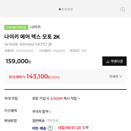
나이키
GRAND STAGE
나이키 에어 맥스 모토 2K
W NIKE AIR MAX MOTO 2K
상품코드
1020125400
스타일코드
HQ2056
색상코드
108
159,000
쿠폰다운
원
143,100
자세히
최대 혜택가
원
[
10
%]
일반쿠폰
가을 신상 10% 얼리 쿠폰 (~8/6)
-15,900
원
멤버십 상시 할인
최대 적립
회원 가입 시
5,000P
즉시 적립
로그인 후 등급 혜택을 확인하세요
모든 혜택이 적용된 금액으로, 실제 결제 금액과는 차이가 있을 수 있습니다.
카드혜택
무이자 할부
배송방법
일반배송
(무료배송)
내일(08/07.금)
도착
아트배송