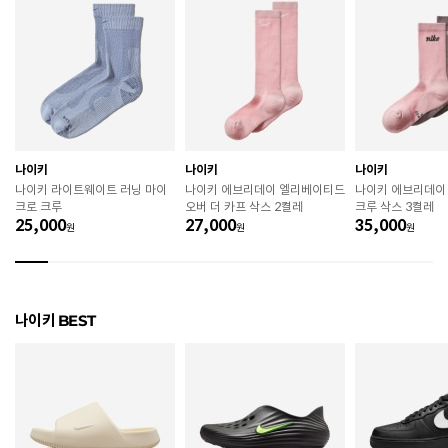
색상
108
치수
상품 상세 페이지 내 사이즈(옵션) 정보 참조
굽높이
3.8cm
제조자
Nike Inc.
나이키
나이키
나이키
제조국
중국
나이키 라이트웨이트 러닝 마이
나이키 에브리데이 엘리베이티드
나이키 에브리데이
크로 크루
오버 더 카프 삭스 2켤레
크루 삭스 3켤레
A/S 책임자와 전화번호
ABC마트 A/S 담당자 : 080-701-7770
25,000
27,000
35,000
원
원
원
상품별 입고시기에 따라 상이하여, 배송 받으신 제품의
제조년월
라벨 참고 바랍니다.
관련 법 및 소비자 분쟁 해결 기준에 따름 (품질보증기간
나이키 BEST
품질보증기준
: 구입일로부터 6개월 이내)
 [공통] 

 제품의 소재 및 구조에 따라 취급 방법이 달라질 수 있
으므로 반드시 제품에 부착된 케어라벨을 확인 후 사용
하시기 바랍니다. 

 젖은 노면이나 미끄러운 장소에서는 미끄러질 수 있으