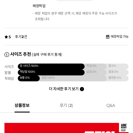
매장픽업
매장 픽업의 경우 매장 선택 시, 해당 매장의 주문 가능 사이즈가
조회됩니다.
5
후기
2
건
매장픽업 가능
사이즈 추천
(실제 구매 후기 통계)
정 사이즈
100%
작음
0%
큼
0%
사이즈
적당함
100%
넓음
0%
좁음
0%
발볼
보통
0%
편함
100%
불편함
0%
착화감
더 자세한 후기 보기
상품정보
후기 (
2
)
Q&A