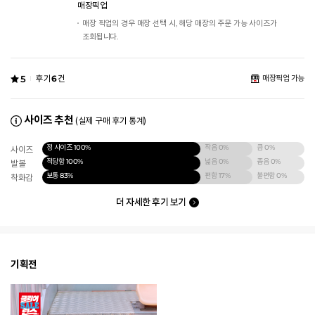
매장픽업
매장 픽업의 경우 매장 선택 시, 해당 매장의 주문 가능 사이즈가
조회됩니다.
5
후기
6
건
매장픽업 가능
사이즈 추천
(실제 구매 후기 통계)
정 사이즈
100%
작음
0%
큼
0%
사이즈
적당함
100%
넓음
0%
좁음
0%
발볼
보통
83%
편함
17%
불편함
0%
착화감
더 자세한 후기 보기
기획전