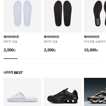
치수
상품 상세 페이지 내 사이즈(옵션) 정보 참조
굽높이
4cm
제조자
Nike Inc.
에이비씨마트
에이비씨마트
에이비씨마트
제조국
중국
베이직 인솔
베이직 인솔
리사이클 오솔라이
A/S 책임자와 전화번호
ABC마트 A/S 담당자 : 080-701-7770
2,000
2,000
10,000
원
원
원
상품별 입고시기에 따라 상이하여, 배송 받으신 제품의
제조년월
라벨 참고 바랍니다.
관련 법 및 소비자 분쟁 해결 기준에 따름 (품질보증기간
나이키 BEST
품질보증기준
: 구입일로부터 6개월 이내)
 [공통] 

 제품의 소재 및 구조에 따라 취급 방법이 달라질 수 있
으므로 반드시 제품에 부착된 케어라벨을 확인 후 사용
하시기 바랍니다. 

 젖은 노면이나 미끄러운 장소에서는 미끄러질 수 있으