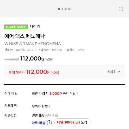
나이키
GRAND STAGE
에어 맥스 페노메나
W NIKE AIR MAX PHENOMENA
상품코드
1020125404
스타일코드
IV4690
색상코드
099
112,000
189,000
원
원
[
40
%]
112,000
자세히
최대 혜택가
원
[
40
%]
프로모션
8-1-2 핫딜
-77,000
원
멤버십 상시 할인
최대 적립
회원 가입 시
5,000P
즉시 적립
로그인 후 등급 혜택을 확인하세요
모든 혜택이 적용된 금액으로, 실제 결제 금액과는 차이가 있을 수 있습니다.
카드혜택
무이자 할부
배송방법
일반배송
(무료배송)
내일(08/07.금)
도착
아트배송