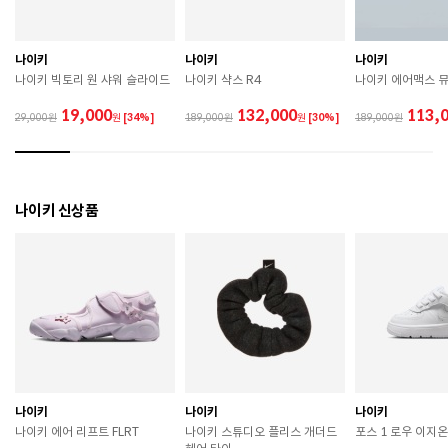
므로 착용 시 주의하시기 바랍니다. 

 장시간 착용 후에는 통풍이 잘 되는 곳에서 건조하여 보
관하시기 바랍니다. 

 직사광선이나 고온 다습한 장소를 피해 보관하시기 바
나이키
나이키
나이키
랍니다. 

나이키 빅토리 원 샤워 슬라이드
나이키 샥스 R4
나이키 에어맥스 
 제품에 부착된 장식이나 부자재는 강한 충격에 의해 파
손될 수 있으니 주의하시기 바랍니다. 

19,000
132,000
113,
29,000
원
[34%]
189,000
원
[30%]
189,000
 작은 부품이 탈락 될 경우 삼킬 위험이 있으므로 주의하
시기 바랍니다. 

 제품의 수명 연장을 위해 용도에 맞게 착용하시기 바랍
니다. 

 에어솔 제품은 구조상 수리가 불가능하며 외부 충격으
나이키 신상품
로 에어가 손상된 경우 보상이 어렵습니다. 

 [가죽] 

 천연가죽 및 패브릭 소재는 물기와 마찰에 의해 이염 또
는 변색이 발생할 수 있습니다. 

 젖었을 경우 직사광선, 난방기구, 드라이어 등으로 강제 
건조하지 마십시오. 

 오염 시 부드러운 솔이나 천으로 닦고 신발 전용 클리너
를 사용하십시오. 

 불꽃 및 화기에 가까이 두지 마십시오. 

 신발 뒤꿈치를 꺾어 신지 마십시오. 

나이키
나이키
나이키
 천연가죽 제품 : 물세탁을 피하고 신발 전용 클리너로 
나이키 에어 리프트 FLRT
나이키 스튜디오 플리스 개더드
포스 1 로우 이지
관리하시기 바랍니다. 
