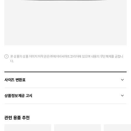
본 상품의 상품 이미지 저작권은 ㈜에이비씨마트코리아에 있으며 내용의 무단복제를 금합니
다.
사이즈 변환표
상품의 소재 및 디자인에 따라 오차가 발생할 수 있습니다.
상품정보제공 고시
전자상거래 등에서의 상품정보제공 고시에 따라 작성되었습니다.
관련 용품 추천
소재
천연피혁+합성수지+합성섬유
색상
099