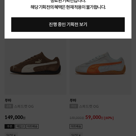
종료된 기획전입니다.
79,000
79,000
149,000
원
[46%]
149,000
원
[46%]
해당 기획전의 혜택은 현재 적용이 불가합니다.
SIZE
SIZE
진행 중인 기획전 보기
푸마
푸마
스피드캣 OG
스피드캣 OG
149,000
59,000
원
149,000
원
[60%]
SIZE
SIZE