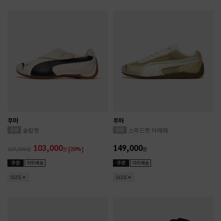
푸마
푸마
슬립캣
스피드캣 아에레
103,000
149,000
129,000
원
[20%]
원
SIZE
SIZE