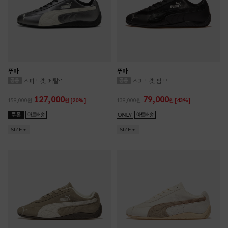
푸마
푸마
스피드캣 메탈릭
스피드캣 팜므
127,000
79,000
159,000
원
[20%]
139,000
원
[43%]
SIZE
SIZE