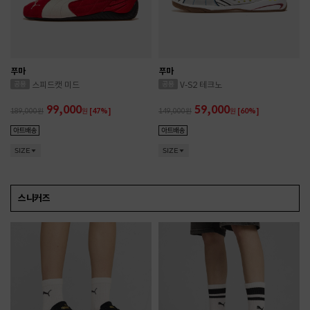
푸마
푸마
스피드캣 미드
V-S2 테크노
99,000
59,000
189,000
원
[47%]
149,000
원
[60%]
SIZE
SIZE
스니커즈