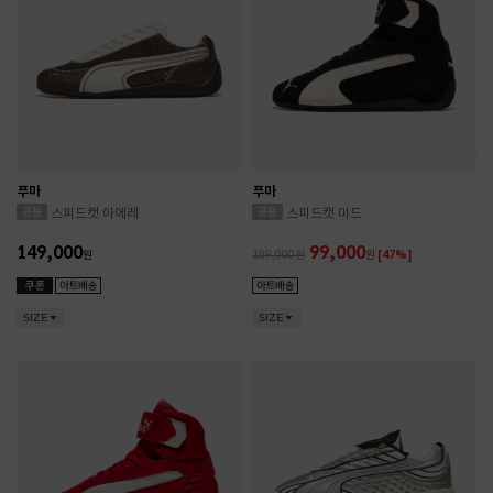
푸마
푸마
스피드캣 아에레
스피드캣 미드
149,000
99,000
원
189,000
원
[47%]
SIZE
SIZE