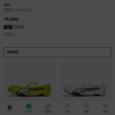
푸마
푸마 케이븐 2.0
79,000
원
SIZE
메리제인
HOME
최근본
마이
검색
메뉴